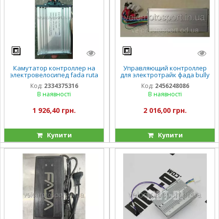
Камутатор контроллер на
Управляющий контроллер
электровелосипед fada ruta
для электротрайк фада bully
рута 500 ватт 800 ватт
tenny 60/72V 35A FADA BULLI
Код:
2334375316
Код:
2456248086
II/TENI
В наявності
В наявності
1 926,40 грн.
2 016,00 грн.
Купити
Купити