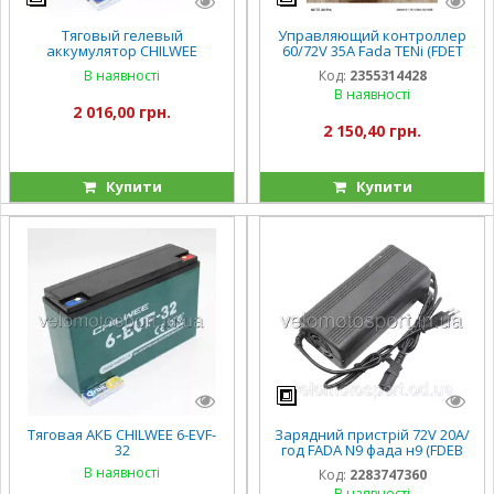
Тяговый гелевый
Управляющий контроллер
аккумулятор CHILWEE
60/72V 35А Fada TENi (FDET
CW1225EB- 25A/H
06NLA-60)
В наявності
Код:
2355314428
В наявності
2 016,00 грн.
2 150,40 грн.
Купити
Купити
Тяговая АКБ CHILWEE 6-EVF-
Зарядний пристрій 72V 20А/
32
год FADA N9 фада н9 (FDEB
05VLA-60)
В наявності
Код:
2283747360
В наявності