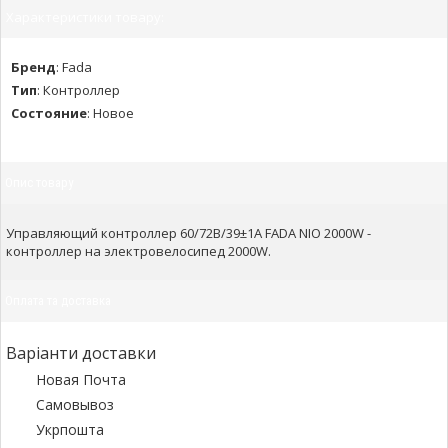
Характеристики товару:
Бренд
:
Fada
Тип
:
Контроллер
Состояние
:
Новое
Опис товару
Управляющий контроллер 60/72В/39±1A FADA NIO 2000W -
контроллер на электровелосипед 2000W.
Оплата та доставка
Варіанти доставки
Новая Почта
Самовывоз
Укрпошта