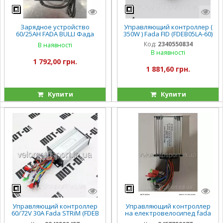
Зарядное устройство
Управляющий контроллер (
60/25AH FADA BULLI Фада
350W ) Fada FID (FDEB05LA-60)
Булли фада Олди
Код:
2340550834
В наявності
В наявності
1 792,00 грн.
1 881,60 грн.
Купити
Купити
Управляющий контроллер
Управляющий контроллер
60/72V 30A Fada STRiM (FDEB
на електровелосипед fada
08LA-60)
Лідо 48V/20A