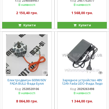
Код:
2340589457
Код:
2457752077
В наявності
В наявності
2 150,40 грн.
1 568,00 грн.
Купити
Купити
Електродвигун 600W/60V
Зарядное устройство 48V
FADA BULLI Фада Буллі
12Ah Fada LIDO Фада Лидо
(FDET063LA-60)
(FDEB03LA-48)
Код:
2528520106
Код:
2029263498
В наявності
В наявності
8 064,00 грн.
1 344,00 грн.