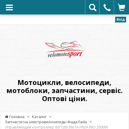
Вхід
VELOMOTOSPORT
-
Мотоцикли,
велосипеди,
мотоблоки,
запчастини,
сервіс.
Мотоцикли, велосипеди,
Оптові
мотоблоки, запчастини, сервіс.
ціни.
Оптові ціни.
Головна
>
Каталог
>
Запчасти на электровелосипеды Фада Fada
>
Управляющий контроллер 60/72В/39±1A FADA NIO 2000W