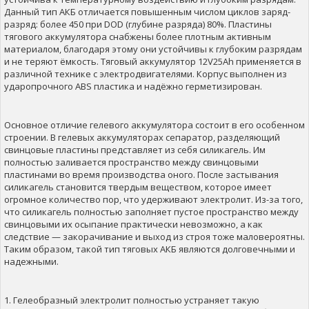
Данный тип АКБ отличается повышенным числом циклов заряд-
разряд: более 450 при DOD (глубине разряда) 80%. Пластины
тягового аккумулятора снабжены более плотным активным
материалом, благодаря этому они устойчивы к глубоким разрядам
и не теряют ёмкость. Тяговый аккумулятор 12V25Ah применяется в
различной технике с электродвигателями. Корпус выполнен из
ударопрочного ABS пластика и надёжно герметизирован.
Основное отличие гелевого аккумулятора состоит в его особенном
строении. В гелевых аккумуляторах сепаратор, разделяющий
свинцовые пластины представляет из себя силикагель. Им
полностью заливается пространство между свинцовыми
пластинами во время производства оного. После застывания
силикагель становится твердым веществом, которое имеет
огромное количество пор, что удерживают электролит. Из-за того,
что силикагель полностью заполняет пустое пространство между
свинцовыми их осыпание практически невозможно, а как
следствие — закорачивание и выход из строя тоже маловероятны.
Таким образом, такой тип тяговых АКБ являются долговечными и
надежными.
1. Гелеобразный электролит полностью устраняет такую