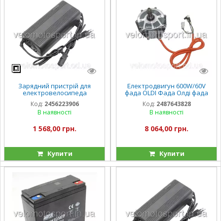
Зарядний пристрій для
Електродвигун 600W/60V
електровелосипеда
фада OLDI Фада Олді фада
електроскутера фада
булі
Код:
2456223906
Код:
2487643828
кроссер 60V 15А 12A/год
В наявності
В наявності
FADA флит фада рута
1 568,00 грн.
8 064,00 грн.
Купити
Купити