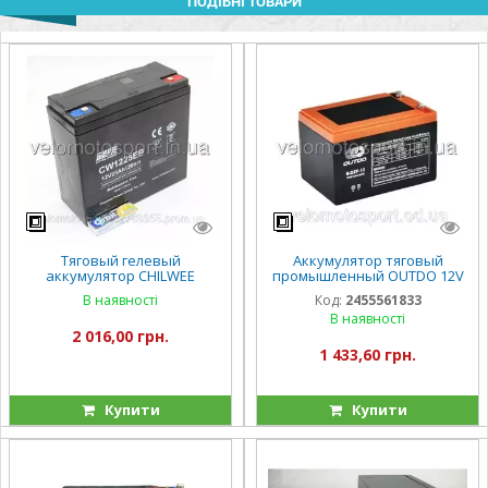
ПОДІБНІ ТОВАРИ
Тяговый гелевый
Аккумулятор тяговый
аккумулятор CHILWEE
промышленный OUTDO 12V
CW1225EB- 25A/H
12Ah 6-DZF-13 (6-DZM-13)
В наявності
Код:
2455561833
В наявності
2 016,00 грн.
1 433,60 грн.
Купити
Купити