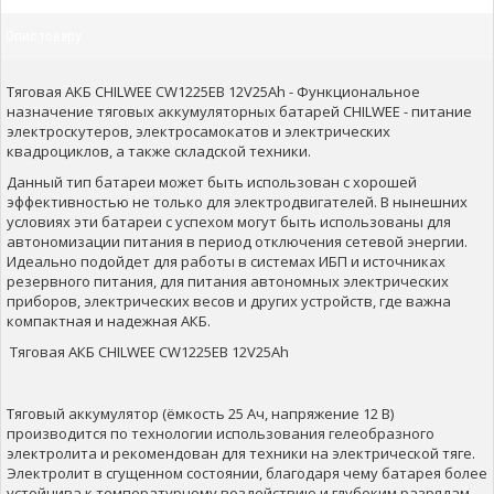
Опис товару
Тяговая АКБ CHILWEE CW1225EB 12V25Ah - Функциональное
назначение тяговых аккумуляторных батарей CHILWEE - питание
электроскутеров, электросамокатов и электрических
квадроциклов, а также складской техники.
Данный тип батареи может быть использован с хорошей
эффективностью не только для электродвигателей. В нынешних
условиях эти батареи с успехом могут быть использованы для
автономизации питания в период отключения сетевой энергии.
Идеально подойдет для работы в системах ИБП и источниках
резервного питания, для питания автономных электрических
приборов, электрических весов и других устройств, где важна
компактная и надежная АКБ.
Тяговая АКБ CHILWEE CW1225EB 12V25Ah
Тяговый аккумулятор (ёмкость 25 Ач, напряжение 12 В)
производится по технологии использования гелеобразного
электролита и рекомендован для техники на электрической тяге.
Электролит в сгущенном состоянии, благодаря чему батарея более
устойчива к температурному воздействию и глубоким разрядам.