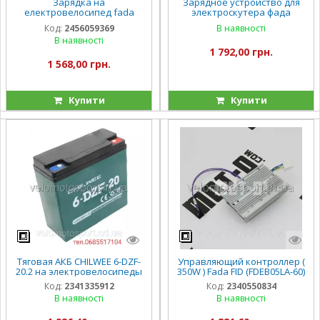
Зарядка на
Зарядное устройство для
електровелосипед fada
электроскутера фада
ритма 2 60/20AH FADA ritmo 2
72/25AH FADA BULLI Фада
Код:
2456059369
В наявності
Фада Булли фада Олди
Булли фада Олди
В наявності
1 792,00 грн.
1 568,00 грн.
Купити
Купити
Тяговая АКБ CHILWEE 6-DZF-
Управляющий контроллер (
20.2 на электровелосипеды
350W ) Fada FID (FDEB05LA-60)
Код:
2341335912
Код:
2340550834
В наявності
В наявності