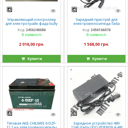
Управляющий контроллер
Зарядний пристрій для
для электротрайк фада bully
електровелосипеда fada
tenny 60/72V 35A FADA BULLI
72V 20А/год FADA N9 фада н9
Код:
2456248086
Код:
2456166076
II/TENI
(FDEB 05VLA-60)
В наявності
В наявності
2 016,00 грн.
1 568,00 грн.
Купити
Купити
Тяговая АКБ CHILWEE 6-DZF-
Зарядное устройство 48V
12.2 на электровелосипеды
12Ah Fada LIDO (FDEB03LA-48)