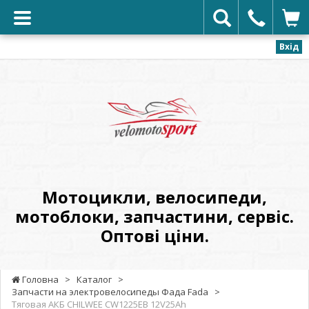
Вхід
VELOMOTOSPORT
-
Мотоцикли,
велосипеди,
мотоблоки,
запчастини,
сервіс.
Мотоцикли, велосипеди,
Оптові
мотоблоки, запчастини, сервіс.
ціни.
Оптові ціни.
Головна
>
Каталог
>
Запчасти на электровелосипеды Фада Fada
>
Тяговая АКБ CHILWEE CW1225EB 12V25Ah