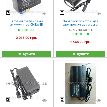
Тяговый графеновый
Зарядний пристрій для
аккумулятор CHILWEE
электроскутера crosser
CW1225EB 12V25Ah
кроссер 60V 15А 12A/
В наявності
Код:
2456236418
В наявності
2 016,00 грн.
1 568,00 грн.
Купити
Купити