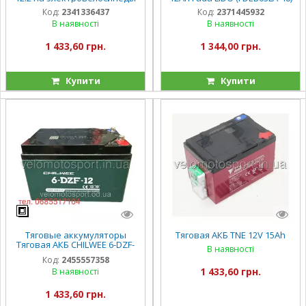
Код:
2341336437
Код:
2371445932
В наявності
В наявності
1 433,60 грн.
1 344,00 грн.
Купити
Купити
Тяговые аккумуляторы
Тяговая АКБ TNE 12V 15Ah
Тяговая АКБ CHILWEE 6-DZF-
В наявності
12.2 для
Код:
2455557358
электровелосипедов дзм 13
1 433,60 грн.
В наявності
1 433,60 грн.