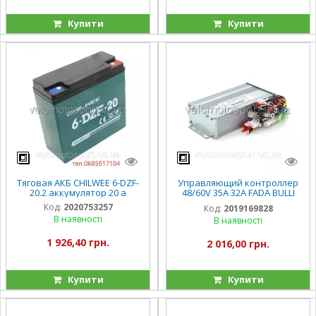
Купити
Купити
Тяговая АКБ CHILWEE 6-DZF-
Управляющий контроллер
20.2 аккумулятор 20 а
48/60V 35А 32А FADA BULLI
Фада Булли Олди
Код:
2020753257
Код:
2019169828
В наявності
В наявності
1 926,40 грн.
2 016,00 грн.
Купити
Купити