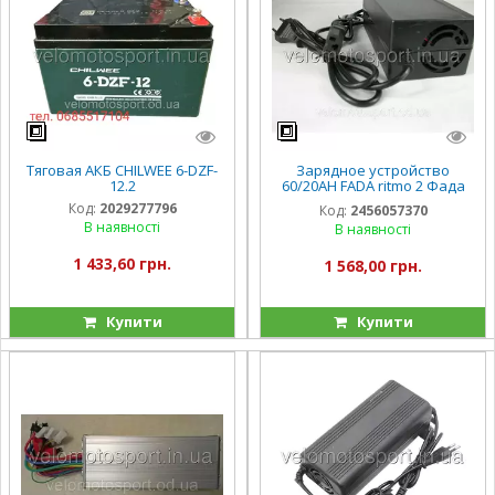
Тяговая АКБ CHILWEE 6-DZF-
Зарядное устройство
12.2
60/20AH FADA ritmo 2 Фада
Булли фада Олди
Код:
2029277796
Код:
2456057370
В наявності
В наявності
1 433,60 грн.
1 568,00 грн.
Купити
Купити