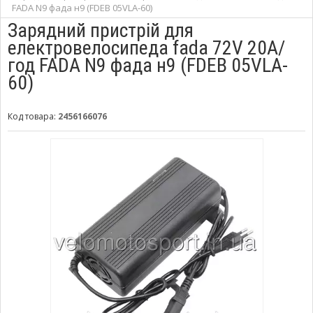
FADA N9 фада н9 (FDEB 05VLA-60)
Зарядний пристрій для
електровелосипеда fada 72V 20А/
год FADA N9 фада н9 (FDEB 05VLA-
60)
Код товара:
2456166076