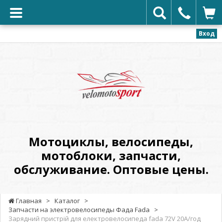
Вход
VELOMOTOSPORT
-
Мотоциклы,
велосипеды,
мотоблоки,
запчасти,
обслуживание.
Мотоциклы, велосипеды,
Оптовые
мотоблоки, запчасти,
цены.
обслуживание. Оптовые цены.
Главная
>
Каталог
>
Запчасти на электровелосипеды Фада Fada
>
Зарядний пристрій для електровелосипеда fada 72V 20А/год