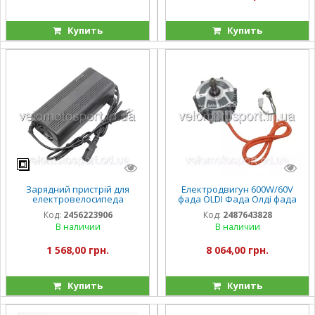
Купить
Купить
Зарядний пристрій для
Електродвигун 600W/60V
електровелосипеда
фада OLDI Фада Олді фада
електроскутера фада
булі
Код:
2456223906
Код:
2487643828
кроссер 60V 15А 12A/год
В наличии
В наличии
FADA флит фада рута
1 568,00 грн.
8 064,00 грн.
Купить
Купить