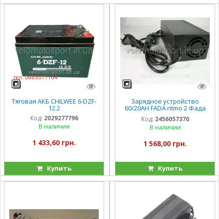
Тяговая АКБ CHILWEE 6-DZF-
Зарядное устройство
12.2
60/20AH FADA ritmo 2 Фада
Булли фада Олди
Код:
2029277796
Код:
2456057370
В наличии
В наличии
1 433,60 грн.
1 568,00 грн.
Купить
Купить