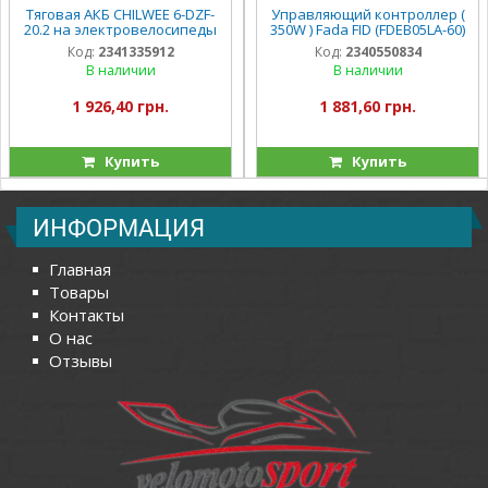
Тяговая АКБ CHILWEE 6-DZF-
Управляющий контроллер (
20.2 на электровелосипеды
350W ) Fada FID (FDEB05LA-60)
Код:
2341335912
Код:
2340550834
В наличии
В наличии
1 926,40 грн.
1 881,60 грн.
Купить
Купить
ИНФОРМАЦИЯ
Главная
Товары
Контакты
О нас
Отзывы