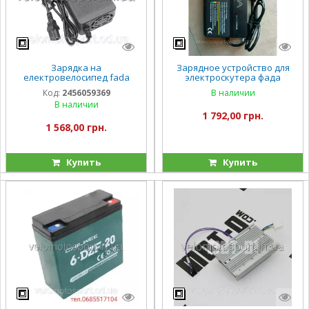
Зарядка на
Зарядное устройство для
електровелосипед fada
электроскутера фада
ритма 2 60/20AH FADA ritmo 2
72/25AH FADA BULLI Фада
Код:
2456059369
В наличии
Фада Булли фада Олди
Булли фада Олди
В наличии
1 792,00 грн.
1 568,00 грн.
Купить
Купить