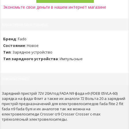
Экономьте свои деньги в нашем интернет магазине
Характеристики товара:
Бренд
:
Fado
Состояние
:
Новое
Тип
:
Зарядное устройство
Тип зарядного устройства
:
Импульсные
Описание товара
Зарядний пристрій 72V 20А/год FADA N9 фада н9 (FDEB 05VLA-60)
зарядка на фада Флит а также их аналоги 72 Вольта 20 а зарядний
пристрій предназначений для електровелосипедов fada flite 2 flit
fada n9 fada булі и их аналогов так же можна на
електровелосипеди Crosser cr9 Crosser Crosser c-max
трёхколёсный электровелосипеды.