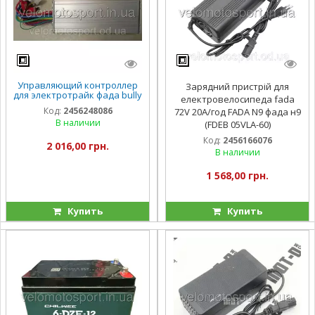
Управляющий контроллер
Зарядний пристрій для
для электротрайк фада bully
електровелосипеда fada
tenny 60/72V 35A FADA BULLI
Код:
2456248086
72V 20А/год FADA N9 фада н9
II/TENI
В наличии
(FDEB 05VLA-60)
Код:
2456166076
2 016,00 грн.
В наличии
1 568,00 грн.
Купить
Купить