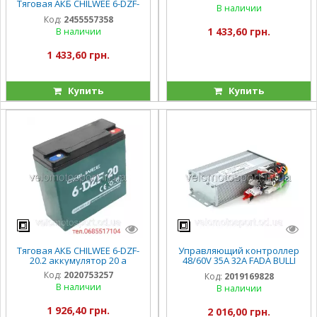
Тяговая АКБ CHILWEE 6-DZF-
В наличии
12.2 для
Код:
2455557358
электровелосипедов дзм 13
1 433,60 грн.
В наличии
1 433,60 грн.
Купить
Купить
Тяговая АКБ CHILWEE 6-DZF-
Управляющий контроллер
20.2 аккумулятор 20 а
48/60V 35А 32А FADA BULLI
Фада Булли Олди
Код:
2020753257
Код:
2019169828
В наличии
В наличии
1 926,40 грн.
2 016,00 грн.