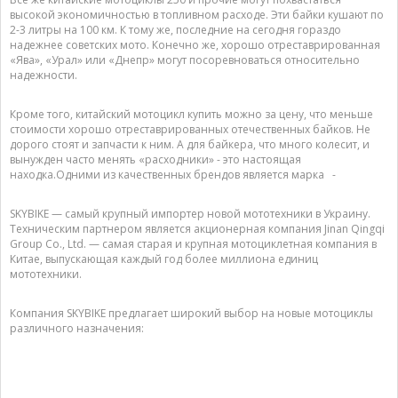
высокой экономичностью в топливном расходе. Эти байки кушают по
2-3 литры на 100 км. К тому же, последние на сегодня гораздо
надежнее советских мото. Конечно же, хорошо отреставрированная
«Ява», «Урал» или «Днепр» могут посоревноваться относительно
надежности.
Кроме того, китайский мотоцикл купить можно за цену, что меньше
стоимости хорошо отреставрированных отечественных байков. Не
дорого стоят и запчасти к ним. А для байкера, что много колесит, и
вынужден часто менять «расходники» - это настоящая
находка.Одними из качественных брендов является марка -
SKYBIKE — самый крупный импортер новой мототехники в Украину.
Техническим партнером является акционерная компания Jinan Qingqi
Group Co., Ltd. — самая старая и крупная мотоциклетная компания в
Китае, выпускающая каждый год более миллиона единиц
мототехники.
Компания SKYBIKE предлагает широкий выбор на новые мотоциклы
различного назначения: