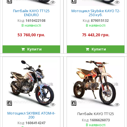
Питбайк KAYO TT125
Мотоцикл Skybike KAYO T2-
ENDURO
250 куб.
Код:
1610422108
Код:
879015132
В наявності
В наявності
53 760,00 грн.
75 443,20 грн.
Купити
Купити
Мотоцикл SKYBIKE ATOM-II-
Питбайк KAYO TT125
200
Код:
1606626073
Код:
1606414247
В наявності