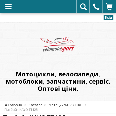
Вхід
VELOMOTOSPORT
-
Мотоцикли,
велосипеди,
мотоблоки,
запчастини,
сервіс.
Мотоцикли, велосипеди,
Оптові
мотоблоки, запчастини, сервіс.
ціни.
Оптові ціни.
Головна
>
Каталог
>
Мотоциклы SKY BIKE
>
Питбайк KAYO TT125