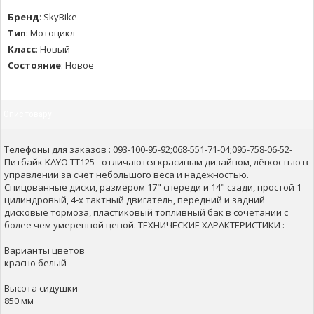
Бренд
:
SkyBike
Тип
:
Мотоцикл
Класс
:
Новый
Состояние
:
Новое
Опис товару
Телефоны для заказов : 093-100-95-92;068-551-71-04;095-758-06-52-
Питбайк KAYO TT125 - отличаются красивым дизайном, лёгкостью в
управлении за счет небольшого веса и надежностью.
Спицованные диски, размером 17" спереди и 14" сзади, простой 1
цилиндровый, 4-х тактный двигатель, передний и задний
дисковые тормоза, пластиковый топливный бак в сочетании с
более чем умеренной ценой. ТЕХНИЧЕСКИЕ ХАРАКТЕРИСТИКИ :
Варианты цветов
красно белый
Высота сидушки
850 мм