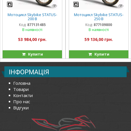
Мотоцикл Skybike STATUS-
Мотоцикл Skybike STATUS-
200 B
250 B
Код:
877131485
Код:
877109800
В наявності
В наявності
53 984,00 грн.
59 136,00 грн.
Купити
Купити
ІНФОРМАЦІЯ
Головна
Товари
Контакти
Про нас
Відгуки