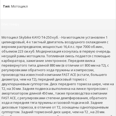
Тип
:
Мотоцикл
Опис товару
Мотоцикл Skybike KAYO T4-250 куб. - На мотоцикле установлен 1
цилиндровый, 4-х тактный двигатель воздушного охлаждения с
верхним распредвалом, мощностью 16,4 л.с. при 7000 об.мин.,
объемом 223 см.куб. Модернизация коснулась в первую очередь
несущей рамы мотоцикла. Топливная смесь подается с помощью
карбюратора, зажигание электронное. Передняя вилка
перевернутого типа длиной 880 мм (в отличии от 800 мм на T2), с
регулировками обратного хода пружины и компрессии,
производства известной компании FAST ACE (кстати, большего
диаметра, чем на T2), передний дисковый тормоз с
двухпоршневым суппортом. Диск переднего тормоза шире, чем на
T2, на 30 мм. Задняя подвеска выполнена на линке прогрессии с
амортизатором длиной 450 мм., также производства компании
FAST ACE, с регулировками степени демпфирования, обратного
хода и передняя тяга пружины и газовой подкачкой. Задние
дисковые тормоза, в отличие от T2, оснащены однопоршневым
суппортом. Задний тормозной диск шире, чем на Т2 , на 20 мм.