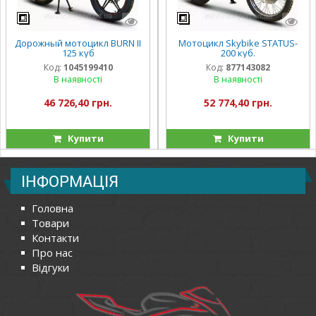
Дорожный мотоцикл BURN II
Мотоцикл Skybike STATUS-
125 куб
200 куб.
Код:
1045199410
Код:
877143082
В наявності
В наявності
46 726,40 грн.
52 774,40 грн.
Купити
Купити
ІНФОРМАЦІЯ
Головна
Товари
Контакти
Про нас
Відгуки