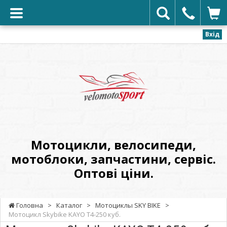
Вхід
VELOMOTOSPORT
-
Мотоцикли,
велосипеди,
мотоблоки,
запчастини,
сервіс.
Мотоцикли, велосипеди,
Оптові
мотоблоки, запчастини, сервіс.
ціни.
Оптові ціни.
Головна
>
Каталог
>
Мотоциклы SKY BIKE
>
Мотоцикл Skybike KAYO T4-250 куб.