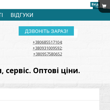
Вхід
ТІ
ВІДГУКИ
ДЗВОНІТЬ ЗАРАЗ!
+380685517104
;
+380931009592
;
+380957580652
сервіс. Оптові ціни.