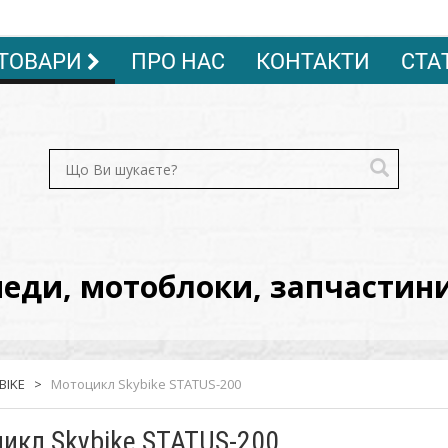
ТОВАРИ
ПРО НАС
КОНТАКТИ
СТА
ди, мотоблоки, запчастини, 
BIKE
>
Мотоцикл Skybike STATUS-200
икл Skybike STATUS-200