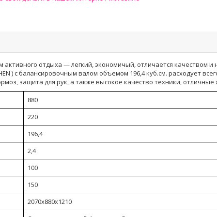
ям активного отдыха — легкий, экономичый, отличается качеством 
EN ) с балансировочным валом объемом 196,4 куб.см. расходует всего
тормоз, защита для рук, а также высокое качество техники, отличн
880
220
196,4
2,4
100
150
2070x880x1210