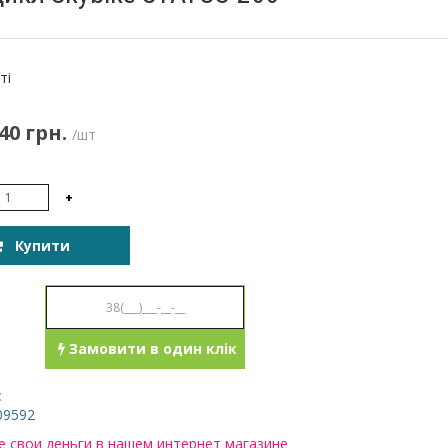
:
ті
40 грн.
/шт
+
Купити
Замовити в один клік
:
09592
 свои деньги в нашем интернет магазине