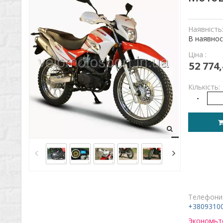
Наявність
В наявнос
Ціна :
52 774,
Кількість:
-
Телефони
+3809310
Экономьте