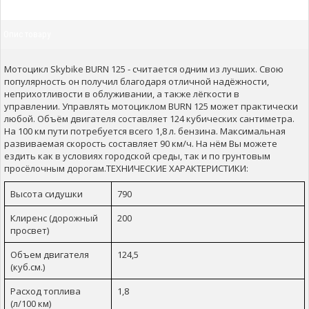
Опис товару
Мотоцикл Skybike BURN 125 - считается одним из лучших. Свою
популярность он получил благодаря отличной надёжности,
неприхотливости в облуживании, а также лёгкости в
управлении. Управлять мотоциклом BURN 125 может практически
любой. Объём двигателя составляет 124 кубических сантиметра.
На 100 км пути потребуется всего 1,8 л. бензина. Максимальная
развиваемая скорость составляет 90 км/ч. На нём Вы можете
ездить как в условиях городской среды, так и по грунтовым
просёлочным дорогам.ТЕХНИЧЕСКИЕ ХАРАКТЕРИСТИКИ:
Высота сидушки
790
Клиренс (дорожный
200
просвет)
Объем двигателя
124,5
(куб.см.)
Расход топлива
1,8
(л/100 км)