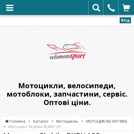
Вхід
VELOMOTOSPORT
-
Мотоцикли,
велосипеди,
мотоблоки,
запчастини,
сервіс.
Мотоцикли, велосипеди,
Оптові
мотоблоки, запчастини, сервіс.
ціни.
Оптові ціни.
Головна
>
Каталог
>
Мотоциклы
>
МОТОЦИКЛЫ SKY BIKE
>
Мотоцикл Skybike BURN 125