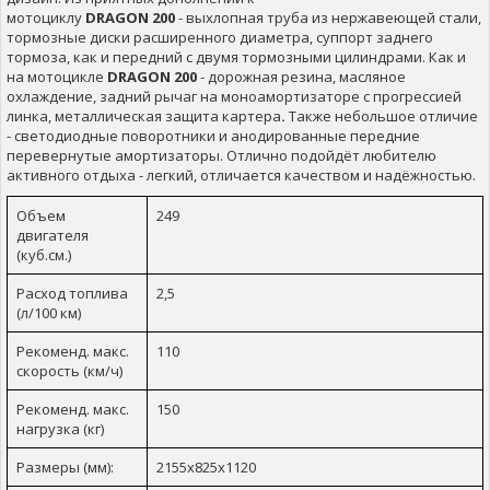
мотоциклу
D
RAGON
200
- выхлопная труба из нержавеющей стали,
тормозные диски расширенного диаметра, суппорт заднего
тормоза, как и передний с двумя тормозными цилиндрами. Как и
на мотоцикле
D
RAGON
200
- дорожная резина, масляное
охлаждение, задний рычаг на моноамортизаторе с прогрессией
линка, металлическая защита картера
.
Также небольшое отличие
- светодиодные поворотники и анодированные передние
перевернутые амортизаторы. Отлично подойдёт любителю
активного отдыха - легкий, отличается качеством и надёжностью.
Объем
249
двигателя
(куб.см.)
Расход топлива
2,5
(л/100 км)
Рекоменд. макс.
110
скорость (км/ч)
Рекоменд. макс.
150
нагрузка (кг)
Размеры (мм):
2155x825x1120