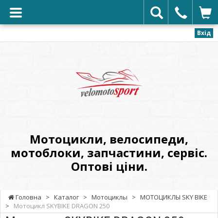
Вхід
VELOMOTOSPORT
-
Мотоцикли,
велосипеди,
мотоблоки,
запчастини,
сервіс.
Мотоцикли, велосипеди,
Оптові
мотоблоки, запчастини, сервіс.
ціни.
Оптові ціни.
Головна
>
Каталог
>
Мотоциклы
>
МОТОЦИКЛЫ SKY BIKE
>
Мотоцикл SKYBIKE DRAGON 250