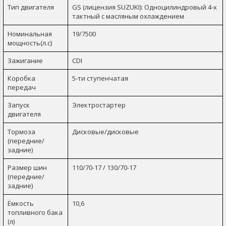
Тип двигателя
GS (лицензия SUZUKI): Одноцилиндровый 4-х
тактный с масляным охлаждением
Номинальная
19/7500
мощность(л.с)
Зажигание
CDI
Коробка
5-ти ступенчатая
передач
Запуск
Электростартер
двигателя
Тормоза
Дисковые/дисковые
(передние/
задние)
Размер шин
110/70-17 / 130/70-17
(передние/
задние)
Ёмкость
10,6
топливного бака
(л)