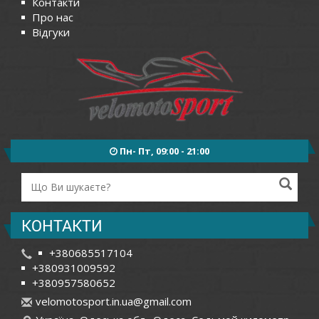
Контакти
Про нас
Відгуки
Пн- Пт, 09:00 - 21:00
КОНТАКТИ
+380685517104
+380931009592
+380957580652
v
elo
mot
osp
ort
.in
.ua
@gm
ail
.co
m