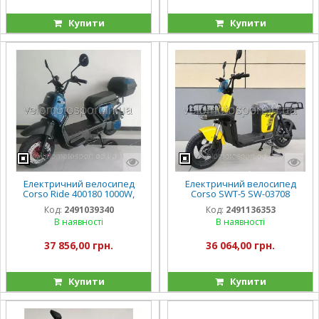
Купити
Купити
Електричний велосипед
Електричний велосипед
Corso Ride 400180 1000W,
Corso SWT-5 SW-03708
акумулятор 72V/20Ah, в
двигун 1000W
Код:
2491039340
Код:
2491136353
коробці
В наявності
В наявності
37 856,00 грн.
36 064,00 грн.
Купити
Купити