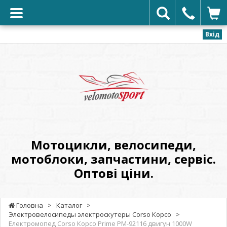
Вхід
VELOMOTOSPORT
-
Мотоцикли,
велосипеди,
мотоблоки,
запчастини,
сервіс.
Мотоцикли, велосипеди,
Оптові
мотоблоки, запчастини, сервіс.
ціни.
Оптові ціни.
Головна
>
Каталог
>
Электровелосипеды электроскутеры Corso Корсо
>
Електромопед Corso Корсо Prime PM-92116 двигун 1000W