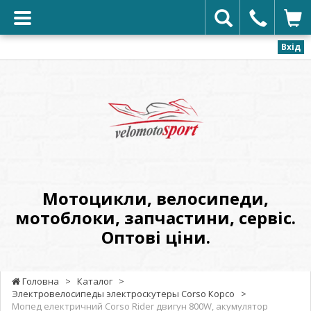
Вхід
VELOMOTOSPORT
-
Мотоцикли,
велосипеди,
мотоблоки,
запчастини,
сервіс.
Мотоцикли, велосипеди,
Оптові
мотоблоки, запчастини, сервіс.
ціни.
Оптові ціни.
Головна
>
Каталог
>
Электровелосипеды электроскутеры Corso Корсо
>
Мопед електричний Corso Rider двигун 800W, акумулятор