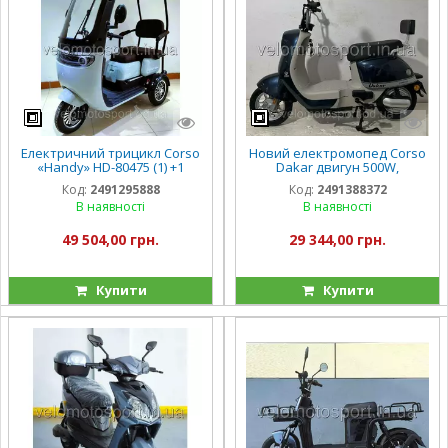
Електричний трицикл Corso
Новий електромопед Corso
«Handy» HD-80475 (1) +1
Dakar двигун 500W,
ЯЩИК АКУМ., двигун 800W,
акумулятор 60V/20Ah
Код:
2491295888
Код:
2491388372
акумулятор 72V/20Ah,
В наявності
В наявності
колеса 300-10,
49 504,00 грн.
29 344,00 грн.
Купити
Купити