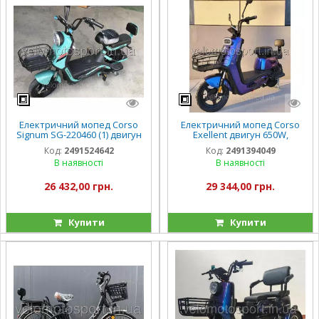
Електричний мопед Corso
Електричний мопед Corso
Signum SG-220460 (1) двигун
Exellent двигун 650W,
500W, акумулятор 60V/20Ah,
акумулятор 72V/20Ah
Код:
2491524642
Код:
2491394049
в коробці
В наявності
В наявності
26 432,00 грн.
29 344,00 грн.
Купити
Купити