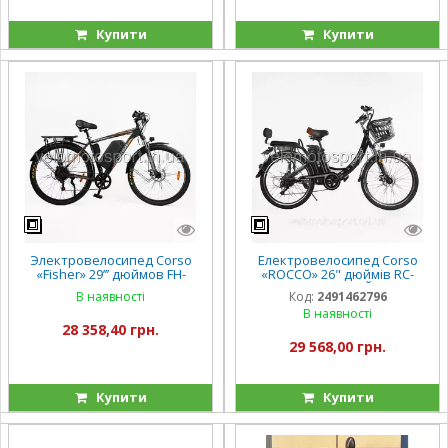
Купити
Купити
Электровелосипед Corso
Електровелосипед Corso
«Fisher» 29’’’ дюймов FH-
«ROCCO» 26" дюймів RC-
90855 (1) рама стальная 21’,
30745 (1) ЧОРНИЙ, рама
В наявності
Код:
2491462796
двигатель 600W, аккум.
сталева, двигун 500W,
В наявності
48V20Ah, Shimano 7
акумулятор 48V20AH,
28 358,40 грн.
скоростей
29 568,00 грн.
Купити
Купити