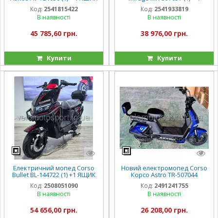
АКУМ, двигун 1500W,
ЯЩИК АКУМ, двигун 1000W,
Код:
2541815422
Код:
2541933819
акумулятор 72V/32Ah, в
акумулятор 72V/20Ah, в
В наявності
В наявності
коробці
коробці
45 785,60 грн.
38 976,00 грн.
Купити
Купити
Електричний мопед Corso
Новий електромопед Corso
Bullet BL-144722 (1) +1 ЯЩИК
Корсо Astro TR-507044
АКУМ., двигун 2000W,
двигун 500W, акумулятор
Код:
2508051090
Код:
2491241755
акумулятор 72V/38Ah
60V/20Ah, в коробці
В наявності
В наявності
54 656,00 грн.
26 208,00 грн.