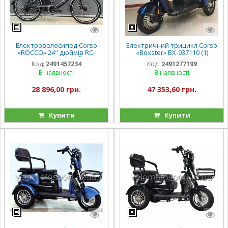
Електровелосипед Corso
Електричний трицикл Corso
«ROCCO» 24" дюймів RC-
«Boxster» BX-937110 (1)
30690 (1) ТЕМНО-СІРИЙ, рама
двигун 800W, акумулятор
Код:
2491457234
Код:
2491277199
сталева, двигун 500W,
72V/20Ah, колеса 300-10, в
В наявності
В наявності
акумулятор 48V2
коробці
28 896,00 грн.
47 353,60 грн.
Купити
Купити