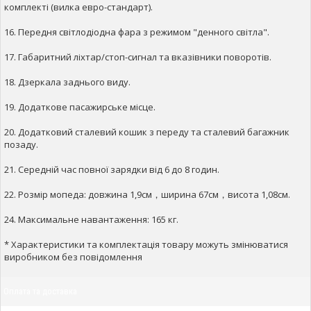
комплекті (вилка евро-стандарт).
16. Передня світлодіодна фара з режимом "денного світла".
17. Габаритний ліхтар/стоп-сигнал та вказівники поворотів.
18. Дзеркала заднього виду.
19. Додаткове пасажирське місце.
20. Додатковий сталевий кошик з переду та сталевий багажник
позаду.
21. Середній час повної зарядки від 6 до 8 годин.
22. Розмір мопеда: довжина 1,9см，ширина 67см，висота 1,08см.
24. Максимальне навантаження: 165 кг.
* Характеристики та комплектація товару можуть змінюватися
виробником без повідомлення
Оплата та доставка