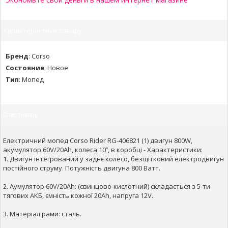
Характеристики товару:
Бренд
:
Corso
Состояние
:
Новое
Тип
:
Мопед
Опис товару
Електричний мопед Corso Rider RG-406821 (1) двигун 800W,
акумулятор 60V/20Ah, колеса 10’’, в коробці - Характеристики:
1. Двигун інтегрований у заднє колесо, безщітковий електродвигун
постійного струму. Потужність двигуна 800 Ватт.
2. Аумулятор 60V/20Ah: (свинцово-кислотний) складається з 5-ти
тягових АКБ, ємність кожної 20Аh, напруга 12V.
3. Матеріал рами: сталь.