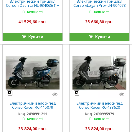
Электрический трицикл
Электрический трицикл
Corso «Ostin L» NL-934068(1) +
Corso «Logan Pro» LN-904078
1 ЯЩИК АКУМ, двигатель
(1) + 1 ЯЩИК АКУМ,
В наявності
В наявності
1200W, аккумулятор
двигатель 1200W,
72V/24Ah литий-железно-
аккумулятор 72V/28Ah,
41 529,60 грн.
35 660,80 грн.
фосфатный
колеса 300-10
Купити
Купити
Електричний велосипед
Електричний велосипед
Corso Racer RC-115079
Corso Racer RC-133620
двигун 1000W, акумулятор
1000W, акумулятор
Код:
2490991211
Код:
2490995979
72V/20Ah, в коробці
72V/20Ah, в коробці
В наявності
В наявності
33 824,00 грн.
33 824,00 грн.