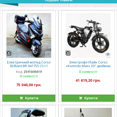
ПОДІБНІ ТОВАРИ
Електричний мопед Corso
Электрофетбайк Corso
Brilliant BR-941755 (1) +1
«Komodo Max» 20" дюймов
ЯЩИК АКУМ., +1 ЯЩИК
KM-84309 (1) рама стальная,
Код:
2541845619
В наявності
БАГАЖНИК, двигун 2000W,
двигатель 1200W,
В наявності
акумулятор 72V/
аккумулятор 60V21AH
41 619,20 грн.
75 040,00 грн.
Купити
Купити