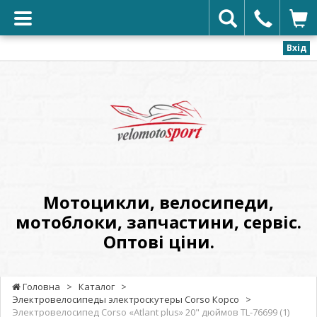
Вхід
VELOMOTOSPORT
-
Мотоцикли,
велосипеди,
мотоблоки,
запчастини,
сервіс.
Мотоцикли, велосипеди,
Оптові
мотоблоки, запчастини, сервіс.
ціни.
Оптові ціни.
Головна
>
Каталог
>
Электровелосипеды электроскутеры Corso Корсо
>
Электровелосипед Corso «Atlant plus» 20" дюймов TL-76699 (1)