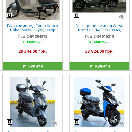
Електромопед Corso Корсо
Электровелосипед Corso
Dakar 500W, акумулятор
Racer RC-148098 1000W,
60V/20Ah
акумулятор 72V/20Ah, в
Код:
2491384875
Код:
2491016219
коробціі
В наявності
В наявності
29 344,00 грн.
33 824,00 грн.
Купити
Купити