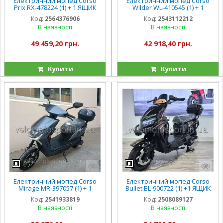
Електричний мопед Corso
Електричний мопед Corso
Prix RX-478224 (1) + 1 ЯЩИК
Wilder WL-410545 (1) + 1
АКУМ двигун 1500W,
ЯЩИК АКУМ, двигун 1200W,
Код:
2564376906
Код:
2543112212
акумулятор 72V/23Ah, в
акумулятор 72V/23Ah, в
В наявності
В наявності
коробці
коробці
49 459,20 грн.
42 918,40 грн.
Купити
Купити
Електричний мопед Corso
Електричний мопед Corso
Mirage MR-397057 (1) + 1
Bullet BL-900722 (1) +1 ЯЩИК
ЯЩИК АКУМ, двигун 1000W,
АКУМ., двигун 2000W,
Код:
2541933819
Код:
2508089127
акумулятор 72V/20Ah, в
акумулятор 72V/38Ah
В наявності
В наявності
коробці