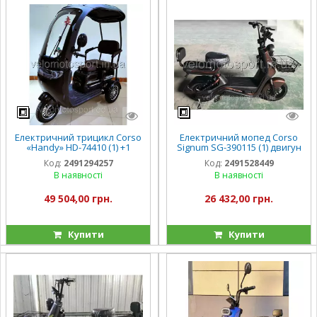
Електричний трицикл Corso
Електричний мопед Corso
«Handy» HD-74410 (1) +1
Signum SG-390115 (1) двигун
ЯЩИК АКУМ., двигун 800W,
500W, акумулятор 60V/20Ah,
Код:
2491294257
Код:
2491528449
акумулятор 72V/20Ah,
в коробці
В наявності
В наявності
колеса 300-10,
49 504,00 грн.
26 432,00 грн.
Купити
Купити