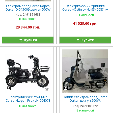
Електромопед Corso Корсо
Электрический трицикл
Dakar D-515009 двигун 500W
Corso «Ostin L» NL-934068(1) +
1 ЯЩИК АКУМ, двигатель
Код:
2491371683
В наявності
1200W, аккумулятор
В наявності
72V/24Ah литий-железно-
41 529,60 грн.
фосфатный
29 344,00 грн.
Купити
Купити
Электрический трицикл
Новий електромопед Corso
Corso «Logan Pro» LN-904078
Dakar двигун 500W,
(1) + 1 ЯЩИК АКУМ,
акумулятор 60V/20Ah
В наявності
Код:
2491388372
двигатель 1200W,
В наявності
аккумулятор 72V/28Ah,