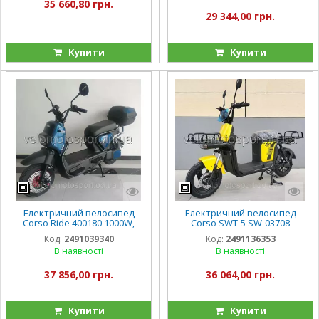
35 660,80 грн.
колеса 300-10
29 344,00 грн.
Купити
Купити
Електричний велосипед
Електричний велосипед
Corso Ride 400180 1000W,
Corso SWT-5 SW-03708
акумулятор 72V/20Ah, в
двигун 1000W
Код:
2491039340
Код:
2491136353
коробці
В наявності
В наявності
37 856,00 грн.
36 064,00 грн.
Купити
Купити