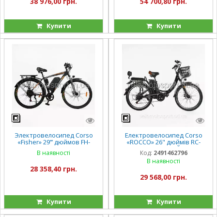
38 976,00 грн.
54 700,80 грн.
Купити
Купити
Электровелосипед Corso
Електровелосипед Corso
«Fisher» 29’’’ дюймов FH-
«ROCCO» 26" дюймів RC-
90855 (1) рама стальная 21’,
30745 (1) ЧОРНИЙ, рама
В наявності
Код:
2491462796
двигатель 600W, аккум.
сталева, двигун 500W,
В наявності
48V20Ah, Shimano 7
акумулятор 48V20AH,
28 358,40 грн.
скоростей
29 568,00 грн.
Купити
Купити