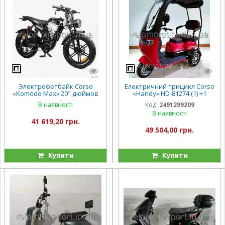
Электрофетбайк Corso
Електричний трицикл Corso
«Komodo Max» 20" дюймов
«Handy» HD-81274 (1) +1
KM-84309 (1) рама стальная,
ЯЩИК АКУМ., двигун 800W,
В наявності
Код:
2491299209
двигатель 1200W,
акумулятор 72V/20Ah,
В наявності
аккумулятор 60V21AH
колеса 300-10,
41 619,20 грн.
49 504,00 грн.
Купити
Купити