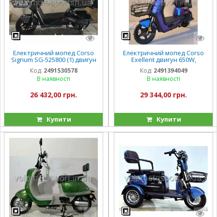
Електричний мопед Corso
Електричний мопед Corso
Signum SG-525800 (1) двигун
Exellent двигун 650W,
500W, акумулятор 60V/20Ah,
акумулятор 72V/20Ah
Код:
2491530578
Код:
2491394049
в коробці
В наявності
В наявності
26 432,00 грн.
29 344,00 грн.
Купити
Купити