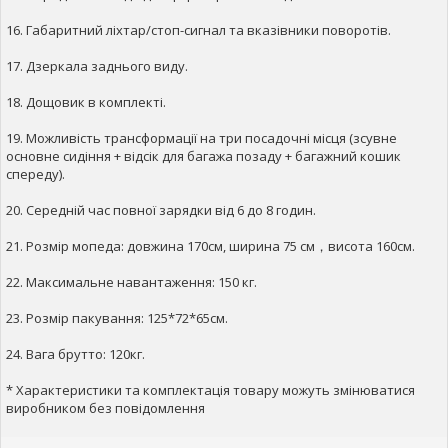
16. Габаритний ліхтар/стоп-сигнал та вказівники поворотів.
17. Дзеркала заднього виду.
18. Дощовик в комплекті.
19. Можливість трансформації на три посадочні місця (зсувне
основне сидіння + відсік для багажа позаду + багажний кошик
спереду).
20. Середній час повної зарядки від 6 до 8 годин.
21. Розмір мопеда: довжина 170см, ширина 75 см，висота 160см.
22. Максимальне навантаження: 150 кг.
23. Розмір пакування: 125*72*65см.
24. Вага брутто: 120кг.
* Характеристики та комплектація товару можуть змінюватися
виробником без повідомлення