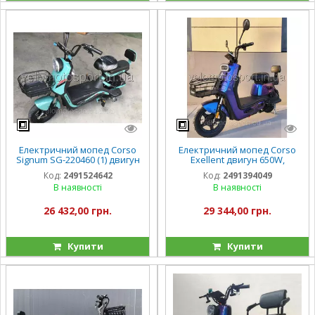
Електричний мопед Corso
Електричний мопед Corso
Signum SG-220460 (1) двигун
Exellent двигун 650W,
500W, акумулятор 60V/20Ah,
акумулятор 72V/20Ah
Код:
2491524642
Код:
2491394049
в коробці
В наявності
В наявності
26 432,00 грн.
29 344,00 грн.
Купити
Купити