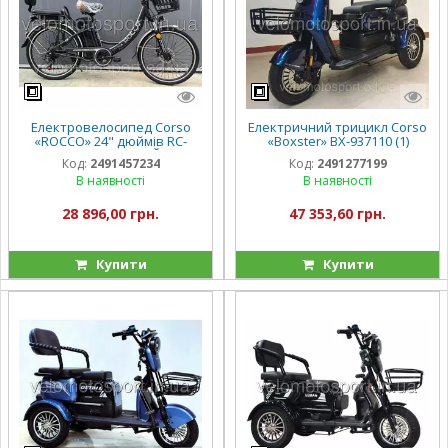
Електровелосипед Corso
Електричний трицикл Corso
«ROCCO» 24" дюймів RC-
«Boxster» BX-937110 (1)
30690 (1) ТЕМНО-СІРИЙ, рама
двигун 800W, акумулятор
Код:
2491457234
Код:
2491277199
сталева, двигун 500W,
72V/20Ah, колеса 300-10, в
В наявності
В наявності
акумулятор 48V2
коробці
28 896,00 грн.
47 353,60 грн.
Купити
Купити