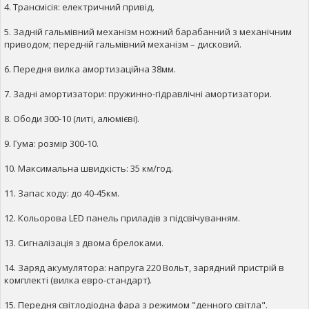
4. Трансмісія: електричний привід.
5. Задній гальмівний механізм ножний барабанний з механічним
приводом; передній гальмівний механізм – дисковий.
6. Передня вилка амортизаційна 38мм.
7. Задні амортизатори: пружинно-гідравлічні амортизатори.
8. Ободи 300-10 (литі, алюмієві).
9. Гума: розмір 300-10.
10. Максимальна швидкість: 35 км/год.
11. Запас ходу: до 40-45км.
12. Кольорова LED панель приладів з підсвічуванням.
13. Сигналізація з двома брелоками.
14. Заряд акумулятора: напруга 220 Вольт, зарядний пристрій в
комплекті (вилка евро-стандарт).
15. Передня світлодіодна фара з режимом "денного світла".