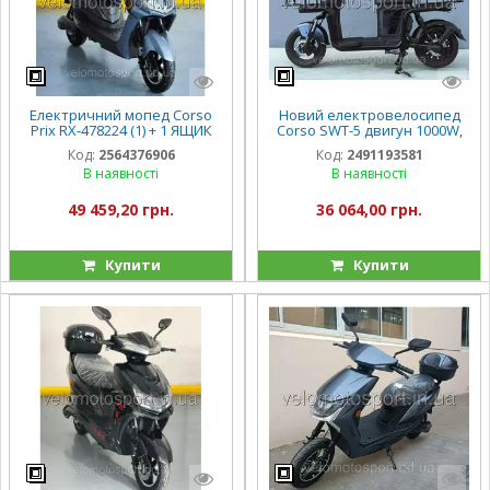
Електричний мопед Corso
Новий електровелосипед
Prix RX-478224 (1) + 1 ЯЩИК
Corso SWT-5 двигун 1000W,
АКУМ двигун 1500W,
акумулятор 72V/20Ah,
Код:
2564376906
Код:
2491193581
акумулятор 72V/23Ah, в
колеса 12
В наявності
В наявності
коробці
49 459,20 грн.
36 064,00 грн.
Купити
Купити