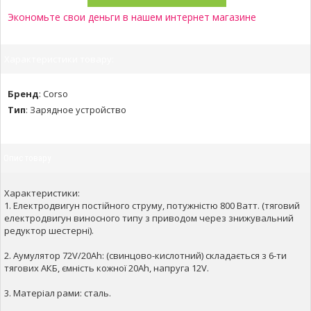
Экономьте свои деньги в нашем интернет магазине
Характеристики товару:
Бренд
:
Corso
Тип
:
Зарядное устройство
Опис товару
Характеристики:
1. Електродвигун постійного струму, потужністю 800 Ватт. (тяговий
електродвигун виносного типу з приводом через знижувальний
редуктор шестерні).
2. Аумулятор 72V/20Ah: (свинцово-кислотний) складається з 6-ти
тягових АКБ, ємність кожної 20Аh, напруга 12V.
3. Матеріал рами: сталь.