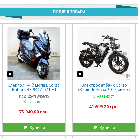
ПОДІБНІ ТОВАРИ
Електричний мопед Corso
Электрофетбайк Corso
Brilliant BR-941755 (1) +1
«Komodo Max» 20" дюймов
ЯЩИК АКУМ., +1 ЯЩИК
KM-84309 (1) рама стальная,
Код:
2541845619
В наявності
БАГАЖНИК, двигун 2000W,
двигатель 1200W,
В наявності
акумулятор 72V/
аккумулятор 60V21AH
41 619,20 грн.
75 040,00 грн.
Купити
Купити