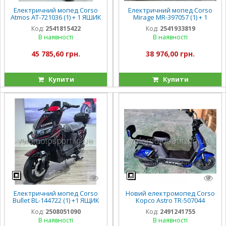
Електричний мопед Corso
Електричний мопед Corso
Atmos AT-721036 (1) + 1 ЯШИК
Mirage MR-397057 (1) + 1
АКУМ, двигун 1500W,
ЯЩИК АКУМ, двигун 1000W,
Код:
2541815422
Код:
2541933819
акумулятор 72V/32Ah, в
акумулятор 72V/20Ah, в
В наявності
В наявності
коробці
коробці
45 785,60 грн.
38 976,00 грн.
Купити
Купити
Електричний мопед Corso
Новий електромопед Corso
Bullet BL-144722 (1) +1 ЯЩИК
Корсо Astro TR-507044
АКУМ., двигун 2000W,
двигун 500W, акумулятор
Код:
2508051090
Код:
2491241755
акумулятор 72V/38Ah
60V/20Ah, в коробці
В наявності
В наявності