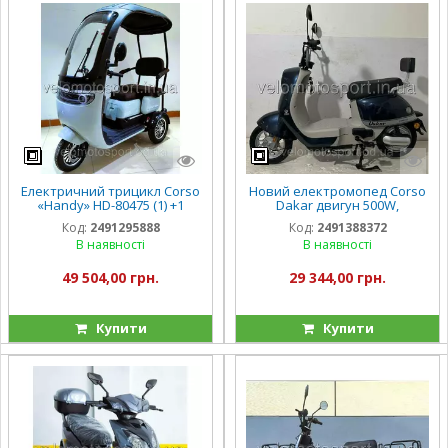
Електричний трицикл Corso
Новий електромопед Corso
«Handy» HD-80475 (1) +1
Dakar двигун 500W,
ЯЩИК АКУМ., двигун 800W,
акумулятор 60V/20Ah
Код:
2491295888
Код:
2491388372
акумулятор 72V/20Ah,
В наявності
В наявності
колеса 300-10,
49 504,00 грн.
29 344,00 грн.
Купити
Купити