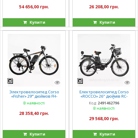
54 656,00 грн.
26 208,00 грн.
Купити
Купити
Электровелосипед Corso
Електровелосипед Corso
«Fisher» 29’’’ дюймов FH-
«ROCCO» 26" дюймів RC-
90855 (1) рама стальная 21’,
30745 (1) ЧОРНИЙ, рама
В наявності
Код:
2491462796
двигатель 600W, аккум.
сталева, двигун 500W,
В наявності
48V20Ah, Shimano 7
акумулятор 48V20AH,
28 358,40 грн.
скоростей
29 568,00 грн.
Купити
Купити