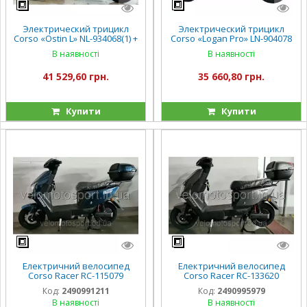
Электрический трицикл
Электрический трицикл
Corso «Ostin L» NL-934068(1) +
Corso «Logan Pro» LN-904078
1 ЯЩИК АКУМ, двигатель
(1) + 1 ЯЩИК АКУМ,
В наявності
В наявності
1200W, аккумулятор
двигатель 1200W,
72V/24Ah литий-железно-
аккумулятор 72V/28Ah,
41 529,60 грн.
35 660,80 грн.
фосфатный
колеса 300-10
Купити
Купити
Електричний велосипед
Електричний велосипед
Corso Racer RC-115079
Corso Racer RC-133620
двигун 1000W, акумулятор
1000W, акумулятор
Код:
2490991211
Код:
2490995979
72V/20Ah, в коробці
72V/20Ah, в коробці
В наявності
В наявності