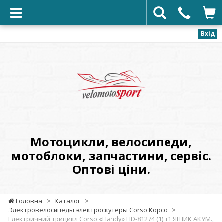
Вхід
VELOMOTOSPORT
-
Мотоцикли,
велосипеди,
мотоблоки,
запчастини,
сервіс.
Мотоцикли, велосипеди,
Оптові
мотоблоки, запчастини, сервіс.
ціни.
Оптові ціни.
Головна
>
Каталог
>
Электровелосипеды электроскутеры Corso Корсо
>
Електричний трицикл Corso «Handy» HD-81274 (1) +1 ЯЩИК АКУМ.,