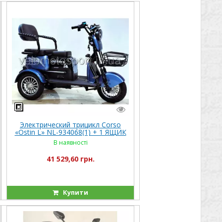
Электрический трицикл Corso
«Ostin L» NL-934068(1) + 1 ЯЩИК
АКУМ, двигатель 1200W,
В наявності
аккумулятор 72V/24Ah литий-
железно-фосфатный
41 529,60 грн.
Купити