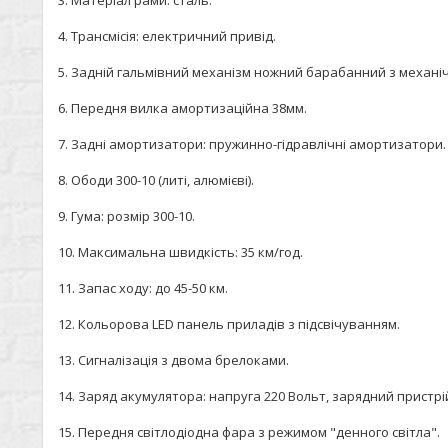
3. Матеріал рами: сталь.
4. Трансмісія: електричний привід.
5. Задній гальмівний механізм ножний барабанний з механіч
6. Передня вилка амортизаційна 38мм.
7. Задні амортизатори: пружинно-гідравлічні амортизатори.
8. Ободи 300-10 (литі, алюмієві).
9. Гума: розмір 300-10.
10. Максимальна швидкість: 35 км/год.
11. Запас ходу: до 45-50 км.
12. Кольорова LED панель приладів з підсвічуванням.
13. Сигналізація з двома брелоками.
14. Заряд акумулятора: напруга 220 Вольт, зарядний пристрі
15. Передня світлодіодна фара з режимом "денного світла".