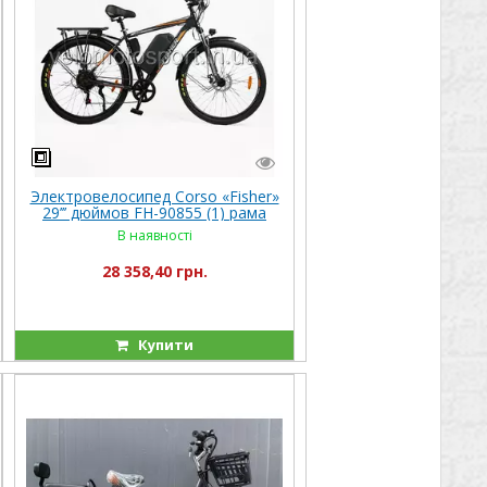
Электровелосипед Corso «Fisher»
29’’’ дюймов FH-90855 (1) рама
стальная 21’, двигатель 600W,
В наявності
аккум. 48V20Ah, Shimano 7
скоростей
28 358,40 грн.
Купити