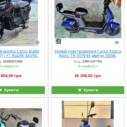
й мопед Corso Bullet
Новий електромопед Corso Корсо
(1) +1 ЯЩИК АКУМ.,
Astro TR-507044 двигун 500W,
000W, акумулятор
акумулятор 60V/20Ah, в коробці
:
2508051090
Код:
2491241755
72V/38Ah
В наявності
В наявності
 656,00 грн.
26 208,00 грн.
Купити
Купити