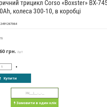
ричний трицикл Corso «Boxster» BX-74
0Ah, колеса 300-10, в коробці
:
2491267064
:
ті
60 грн.
/шт
+
Купити
Замовити в один клік