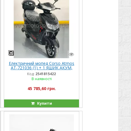
Електричний мопед Corso Atmos
AT-721036 (1) + 1 ЯШИК АКУМ,
двигун 1500W, акумулятор
Код:
2541815422
72V/32Ah, в коробці
В наявності
45 785,60 грн.
Купити