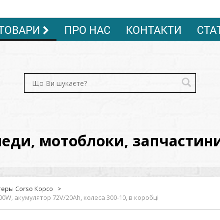
ТОВАРИ
ПРО НАС
КОНТАКТИ
СТА
ди, мотоблоки, запчастини, 
еры Corso Корсо
>
00W, акумулятор 72V/20Ah, колеса 300-10, в коробці