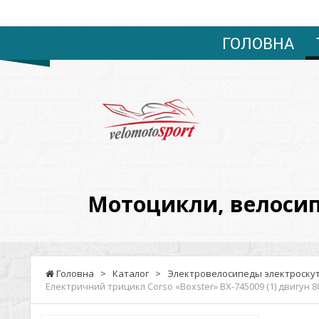
ГОЛОВНА
VELOMOTOSPORT
-
Мотоцикли,
велосипеди,
мотоблоки,
Мотоцикли, велосипе
запчастини,
сервіс.
Оптові
Головна
>
Каталог
>
Электровелосипеды электроскут
ціни.
Електричний трицикл Corso «Boxster» BX-745009 (1) двигун 8