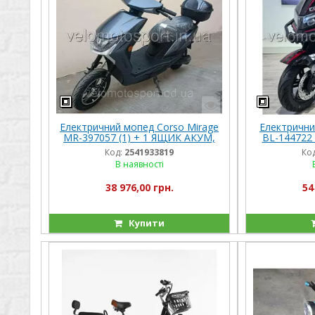
Електричний мопед Corso Mirage
Електрични
MR-397057 (1) + 1 ЯЩИК АКУМ,
BL-144722 
двигун 1000W, акумулятор
двигун 2
Код:
2541933819
Код
72V/20Ah, в коробці
В наявності
38 976,00 грн.
54
Купити