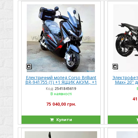
Електричний мопед Corso Brilliant
Электрофет
BR-941755 (1) +1 ЯЩИК АКУМ., +1
Max» 20" д
ЯЩИК БАГАЖНИК, двигун 2000W,
рама стальн
Код:
2541845619
акумулятор 72V/
аккум
В наявності
41
75 040,00 грн.
Купити