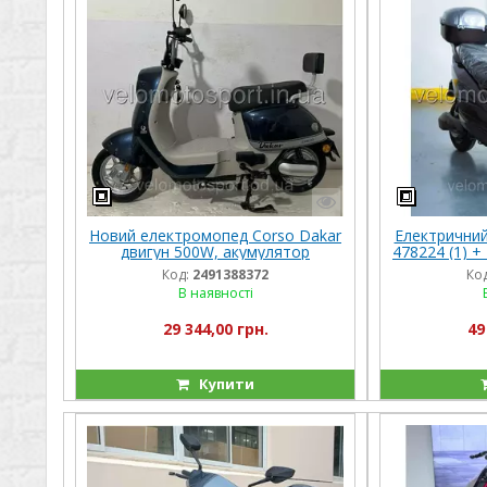
Новий електромопед Corso Dakar
Електричний
двигун 500W, акумулятор
478224 (1) 
60V/20Ah
1500W, аку
Код:
2491388372
Код
В наявності
29 344,00 грн.
49
Купити