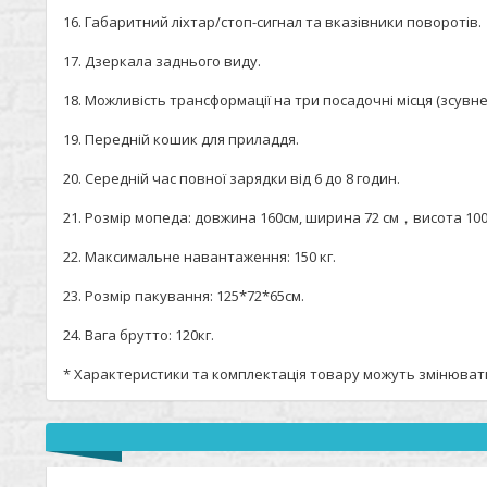
16. Габаритний ліхтар/стоп-сигнал та вказівники поворотів.
17. Дзеркала заднього виду.
18. Можливість трансформації на три посадочні місця (зсувне
19. Передній кошик для приладдя.
20. Середній час повної зарядки від 6 до 8 годин.
21. Розмір мопеда: довжина 160см, ширина 72 см，висота 100
22. Максимальне навантаження: 150 кг.
23. Розмір пакування: 125*72*65см.
24. Вага брутто: 120кг.
* Характеристики та комплектація товару можуть змінюва