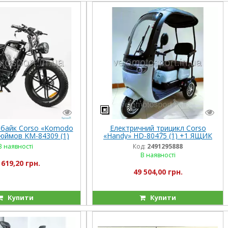
байк Corso «Komodo
Електричний трицикл Corso
юймов KM-84309 (1)
«Handy» HD-80475 (1) +1 ЯЩИК
ая, двигатель 1200W,
АКУМ., двигун 800W, акумулятор
В наявності
Код:
2491295888
улятор 60V21AH
72V/20Ah, колеса 300-10,
В наявності
 619,20 грн.
49 504,00 грн.
Купити
Купити