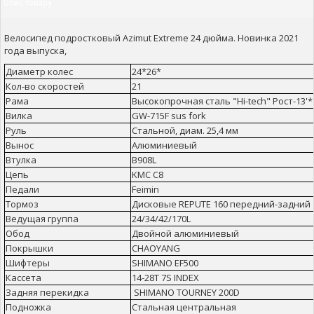
Опис товару
Велосипед подростковый Azimut Extreme 24 дюйма. Новинка 2021
года выпуска,
Диаметр колес
24*26*
Кол-во скоростей
21
Рама
Высокопрочная сталь "Hi-tech" Рост-13'*
Вилка
GW-715F sus fork
Руль
Стальной, диам. 25,4 мм
Вынос
Алюминиевый
Втулка
В908L
Цепь
KMC C8
Педали
Feimin
Тормоз
Дисковые REPUTE 160 передний-задний
Ведущая группа
24/34/42/170L
Обод
Двойной алюминиевый
Покрышки
CHAOYANG
Шифтеры
SHIMANO EF500
Кассета
14-28T 7S INDEX
Задняя перекидка
SHIMANO TOURNEY 200D
Подножка
Стальная центральная