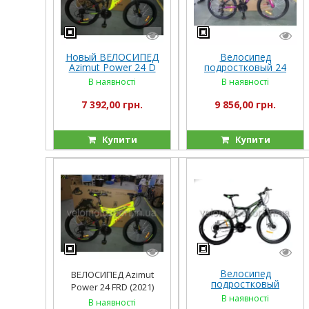
Новый ВЕЛОСИПЕД
Велосипед
Azimut Power 24 D
подростковый 24
дюйма Crosser Girl
В наявності
В наявності
XC-100
7 392,00 грн.
9 856,00 грн.
Купити
Купити
Велосипед
ВЕЛОСИПЕД Azimut
подростковый
Power 24 FRD (2021)
AZIMUT
В наявності
В наявності
BLACKMOUNT 24 D