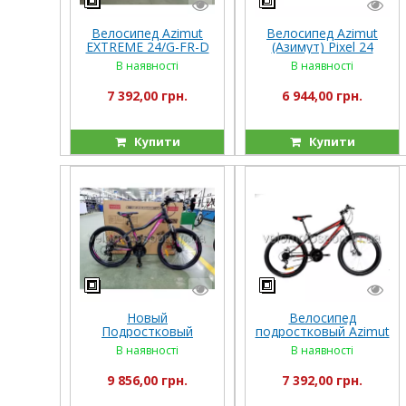
Велосипед Azimut
Велосипед Azimut
EXTREME 24/G-FR-D
(Азимут) Pixel 24
(2019)
дюйма
В наявності
В наявності
7 392,00 грн.
6 944,00 грн.
Купити
Купити
й
Новый
Велосипед
Подростковый
подростковый Azimut
велосипед CROSSER
Extreme 24 дюйма
В наявності
В наявності
SWEET 24
(2021) Shimano
9 856,00 грн.
7 392,00 грн.