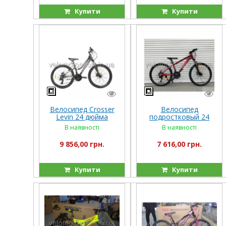
Купити
Купити
Велосипед Crosser
Велосипед
Levin 24 дюйма
подростковый 24
дюйма Top Rider(Топ
В наявності
В наявності
Райдер) "680"
(ORIGINAL SHIMANO)
9 856,00 грн.
7 616,00 грн.
Купити
Купити