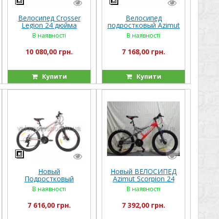
Велосипед Crosser
Велосипед
Legion 24 дюйма
подростковый Azimut
(2021)
Forest 24 дюйма
В наявності
В наявності
Shimano
10 080,00 грн.
7 168,00 грн.
Купити
Купити
Новый
Новый ВЕЛОСИПЕД
Подростковый
Azimut Scorpion 24
велосипед Crosser
GD
В наявності
В наявності
TRINITY 24
7 616,00 грн.
7 392,00 грн.