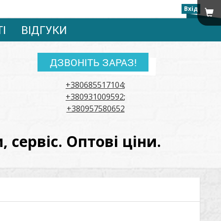
Вхід
ТІ
ВІДГУКИ
ДЗВОНІТЬ ЗАРАЗ!
+380685517104
;
+380931009592
;
+380957580652
сервіс. Оптові ціни.