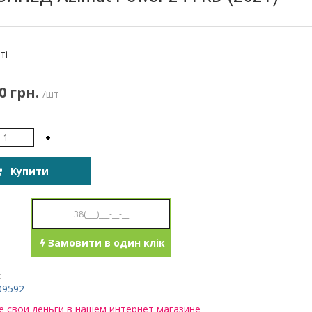
:
ті
0 грн.
/шт
+
Купити
Замовити в один клік
:
09592
 свои деньги в нашем интернет магазине