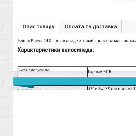
Опис товару
Оплата та доставка
Azimut Power 24 D - велосипед который завоевал миллионы
Характеристики велосипеда:
Тип Велосипеда:
Горный МТВ
Пол:
Унисекс
13" и 14" XS (на рост от 13
Размер рамы:
Материал рамы:
Углеродная сталь
Диаметр колес:
24"
Вилка:
Пружинно-эластомерна
Ход вилки:
65.0 мм