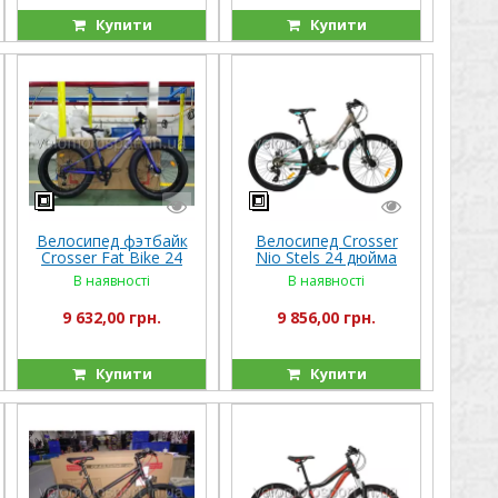
Купити
Купити
Велосипед фэтбайк
Велосипед Crosser
Crosser Fat Bike 24
Nio Stels 24 дюйма
дюйма
(2019)
В наявності
В наявності
9 632,00 грн.
9 856,00 грн.
Купити
Купити