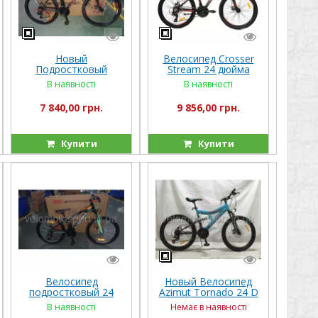
Новый
Велосипед Crosser
Подростковый
Stream 24 дюйма
велосипед Crosser
В наявності
В наявності
INFINITY 24
7 840,00 грн.
9 856,00 грн.
Купити
Купити
Велосипед
Новый Велосипед
подростковый 24
Azimut Tornado 24 D
дюйма Crosser Boy
(2019)
В наявності
Немає в наявності
XC 200