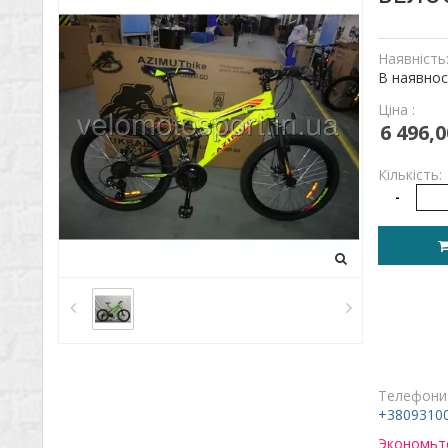
Наявність
В наявнос
Ціна :
6 496,0
Кількість:
-
Телефони
+3809310
Экономьте