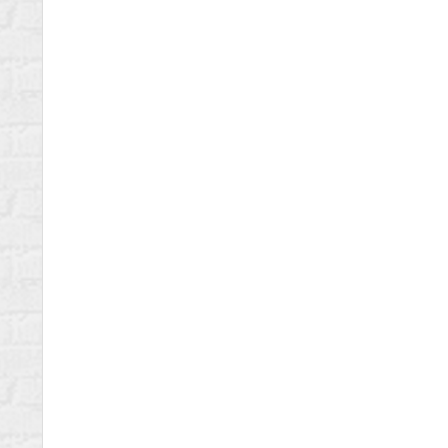
Количество скоростей:
21.0
Тип тормозов:
Дисковый механически
Шатуны:
Azimut
Покрышки:
Wanda 24/2.10
Обода:
Одинарный обод
Вес велосипеда:
15 кг
Максимальные вес велосипедиста:
100 кг