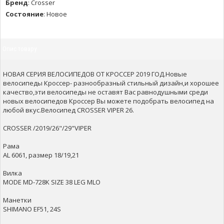
Бренд
:
Crosser
Состояние
:
Новое
Опис товару
НОВАЯ СЕРИЯ ВЕЛОСИПЕДОВ ОТ КРОССЕР 2019 ГОД.Новые
велосипеды Кроссер- разнообразный стильный дизайн,и хорошее
качество,эти велосипеды не оставят Вас равнодушными среди
новых велосипедов Кроссер Вы можете подобрать велосипед на
любой вкус.Велосипед CROSSER VIPER 26.
CROSSER /2019/26"/29"VIPER
Рама
AL 6061, размер 18/19,21
Вилка
MODE MD-728K SIZE 38 LEG MLO
Манетки
SHIMANO EF51, 24S