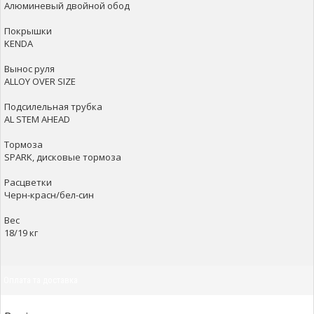
Алюминевый двойной обод
Покрышки
KENDA
Вынос руля
ALLOY OVER SIZE
Подсилельная трубка
AL STEM AHEAD
Тормоза
SPARK, дисковые тормоза
Расцветки
Черн-красн/бел-син
Вес
18/19 кг
Оплата та доставка