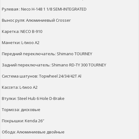
Рулевая : Neco H-148 1 1/8 SEMI-INTEGRATED
Вынос руля: Алюминиевый Crosser
Каретка: NECO B-910
Манетки: L-twoo А2
Передний переключатель: Shimano TOURNEY
Задний переключатель: Shimano RD-TY 300 TOURNEY
Система шатунов: Topwheel 24/34/42T Al
Кассета: L-twoo A2
Втулки: Steel Hub 6 Hole D-Brake
Тормоза: дисковые
Покрышки: Kenda 26″
Обода: Алюминиевые двойные