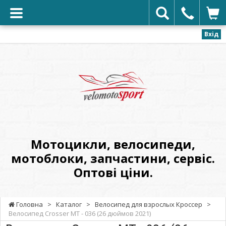
Вхід
VELOMOTOSPORT
-
Мотоцикли,
велосипеди,
мотоблоки,
запчастини,
сервіс.
Мотоцикли, велосипеди,
Оптові
мотоблоки, запчастини, сервіс.
ціни.
Оптові ціни.
Головна
>
Каталог
>
Велосипед для взрослых Кроссер
>
Велосипед Crosser МТ - 036 (26 дюймов 2021)