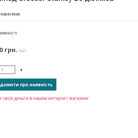
:
948419949
:
аявності
0 грн.
/шт
+
домити про наявність
 свои деньги в нашем интернет магазине