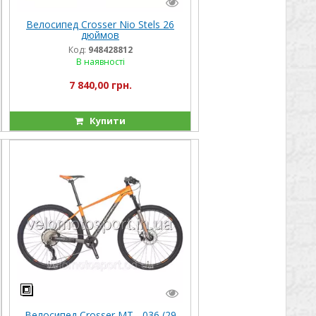
Велосипед Crosser Nio Stels 26
дюймов
Код:
948428812
В наявності
7 840,00 грн.
Купити
Велосипед Crosser МТ - 036 (29