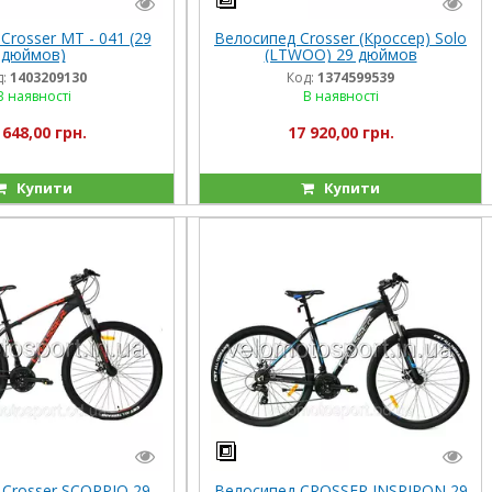
Crosser МТ - 041 (29
Велосипед Crosser (Кроссер) Solo
дюймов)
(LTWOO) 29 дюймов
:
1403209130
Код:
1374599539
В наявності
В наявності
 648,00 грн.
17 920,00 грн.
Купити
Купити
Crosser SCORPIO 29
Велосипед CROSSER INSPIRON 29