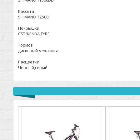
SHIMANO TY300DD
Кассета
SHIMANO TZ500
Покрышки
CST/KENDA TYRE
Тормоз
дисковый механика
Расцветки
Черный,серый