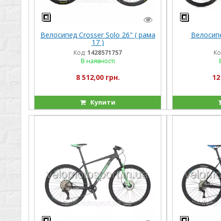
Велосипед Crosser Solo 26" ( рама
Велосипе
17 )
Код:
1428571757
Ко
В наявності
8 512,00 грн.
12
Купити