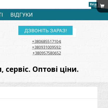
Вхід
ТІ
ВІДГУКИ
ДЗВОНІТЬ ЗАРАЗ!
+380685517104
;
+380931009592
;
+380957580652
сервіс. Оптові ціни.