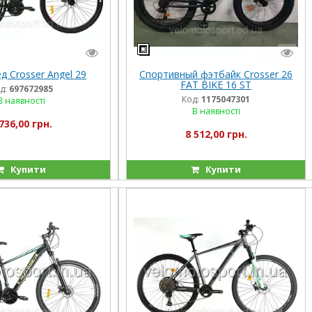
д Crosser Angel 29
Спортивный фэтбайк Crosser 26
FAT BIKE 16 ST
д:
697672985
Код:
1175047301
В наявності
В наявності
736,00 грн.
8 512,00 грн.
Купити
Купити