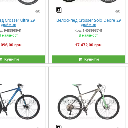
д Crosser Ultra 29
Велосипед Crosser Solo Deore 29
дюймов
дюймов
д:
948398941
Код:
1403993741
В наявності
В наявності
 096,00 грн.
17 472,00 грн.
Купити
Купити