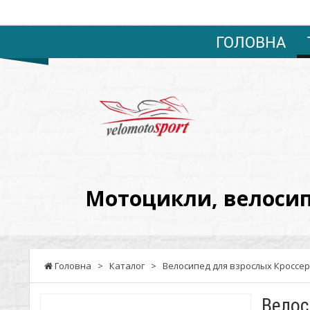
ГОЛОВНА
VELOMOTOSPORT
-
Мотоцикли,
велосипеди,
мотоблоки,
Мотоцикли, велосипе
запчастини,
сервіс.
Оптові
Головна
>
Каталог
>
Велосипед для взрослых Кроссер
ціни.
Велос