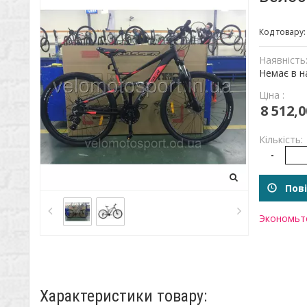
Код товару
Наявність
Немає в н
Ціна :
8 512,0
Кількість:
-
Пові
Экономьте
Характеристики товару: