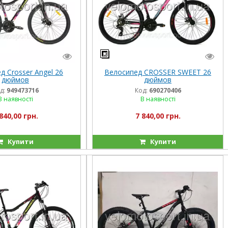
д Crosser Angel 26
Велосипед CROSSER SWEET 26
дюймов
дюймов
д:
949473716
Код:
690270406
В наявності
В наявності
840,00 грн.
7 840,00 грн.
Купити
Купити