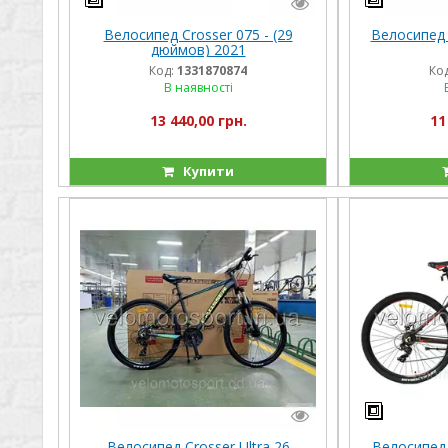
Велосипед Crosser 075 - (29
Велосипед 
дюймов) 2021
Код:
1331870874
Код
В наявності
13 440,00 грн.
11
Купити
Велосипед Crosser Ultra 26
Велосипед 