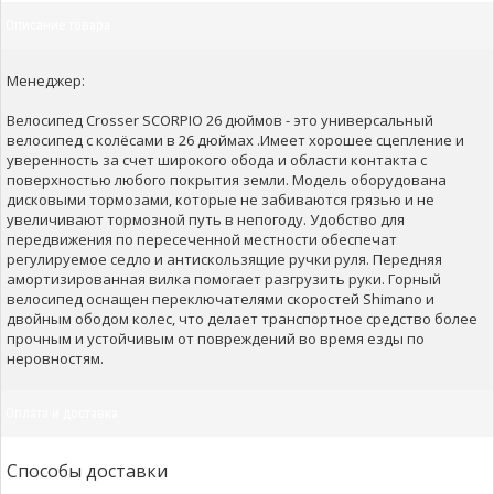
Описание товара
Менеджер:
Велосипед Crosser SCORPIO 26 дюймов - это универсальный
велосипед с колёсами в 26 дюймах .Имеет хорошее сцепление и
уверенность за счет широкого обода и области контакта с
поверхностью любого покрытия земли. Модель оборудована
дисковыми тормозами, которые не забиваются грязью и не
увеличивают тормозной путь в непогоду. Удобство для
передвижения по пересеченной местности обеспечат
регулируемое седло и антискользящие ручки руля. Передняя
амортизированная вилка помогает разгрузить руки. Горный
велосипед оснащен переключателями скоростей Shimano и
двойным ободом колес, что делает транспортное средство более
прочным и устойчивым от повреждений во время езды по
неровностям.
Оплата и доставка
Способы доставки