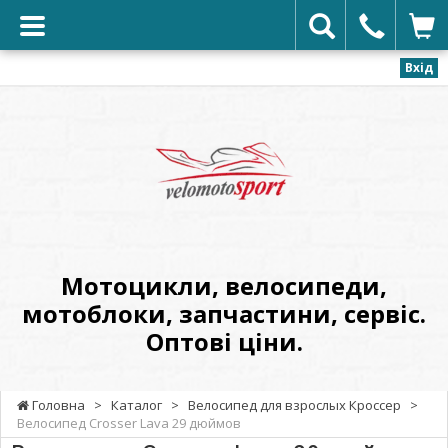
Вхід
VELOMOTOSPORT
-
Мотоцикли,
велосипеди,
мотоблоки,
запчастини,
сервіс.
Мотоцикли, велосипеди,
Оптові
мотоблоки, запчастини, сервіс.
ціни.
Оптові ціни.
Головна
>
Каталог
>
Велосипед для взрослых Кроссер
>
Велосипед Crosser Lava 29 дюймов