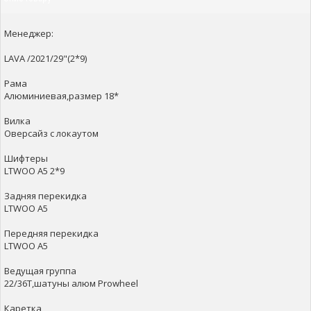
Менеджер:
LAVA /2021/29"(2*9)
Рама
Алюминиевая,размер 18*
Вилка
Оверсайз с локаутом
Шифтеры
LTWOO A5 2*9
Задняя перекидка
LTWOO A5
Передняя перекидка
LTWOO A5
Ведущая группа
22/36T,шатуны алюм Prowheel
Каретка