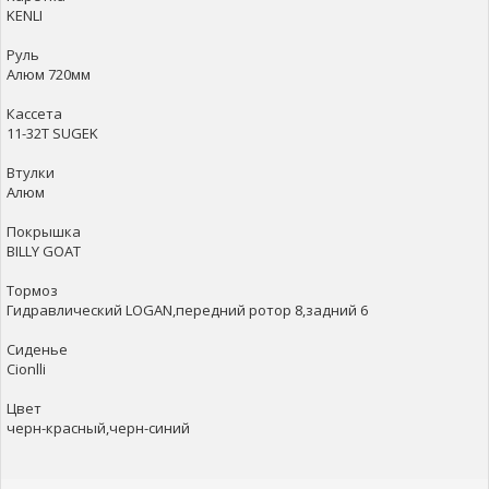
KENLI
Руль
Алюм 720мм
Кассета
11-32T SUGEK
Втулки
Алюм
Покрышка
BILLY GOAT
Тормоз
Гидравлический LOGAN,передний ротор 8,задний 6
Сиденье
Cionlli
Цвет
черн-красный,черн-синий