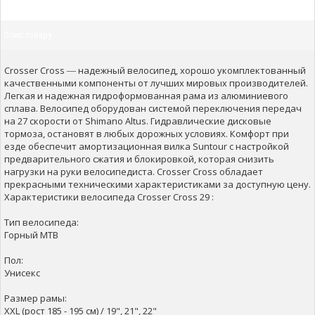
Опис товару
Crosser Cross ― надежный велосипед, хорошо укомплектованный
качественными компоненты от лучших мировых производителей.
Легкая и надежная гидроформованная рама из алюминиевого
сплава. Велосипед оборудован системой переключения передач
на 27 скорости от Shimanо Altus. Гидравлические дисковые
тормоза, остановят в любых дорожных условиях. Комфорт при
езде обеспечит амортизационная вилка Suntour с настройкой
предварительного сжатия и блокировкой, которая снизить
нагрузки на руки велосипедиста. Crosser Cross обладает
прекрасными техническими характеристиками за доступную цену.
Характеристики велосипеда Crosser Cross 29 :
Тип велосипеда:
Горный MTB
Пол:
Унисекс
Размер рамы:
XXL (рост 185 - 195 см) / 19", 21", 22"