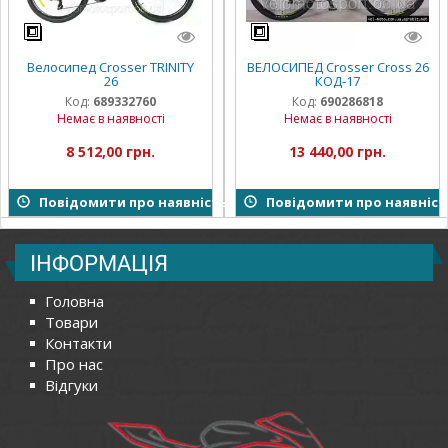
Велосипед Crosser TRINITY
ВЕЛОСИПЕД Crosser Cross 26
26
КОД-17
Код:
689332760
Код:
690286818
Немає в наявності
Немає в наявності
8 512,00 грн.
13 440,00 грн.
Повідомити про наявність
Повідомити про наявніст
ІНФОРМАЦІЯ
Головна
Товари
Контакти
Про нас
Відгуки