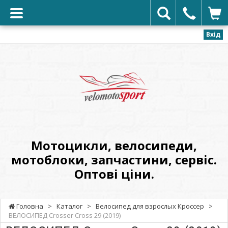
Вхід
VELOMOTOSPORT
-
Мотоцикли,
велосипеди,
мотоблоки,
запчастини,
сервіс.
Мотоцикли, велосипеди,
Оптові
мотоблоки, запчастини, сервіс.
ціни.
Оптові ціни.
Головна
>
Каталог
>
Велосипед для взрослых Кроссер
>
ВЕЛОСИПЕД Crosser Cross 29 (2019)