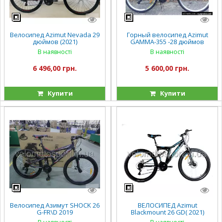
Велосипед Azimut Nevada 29
Горный велосипед Azimut
дюймов (2021)
GAMMA-355 -28 дюймов
В наявності
В наявності
6 496,00 грн.
5 600,00 грн.
Купити
Купити
Велосипед Азимут SHOCK 26
ВЕЛОСИПЕД Azimut
G-FR\D 2019
Blackmount 26 GD( 2021)