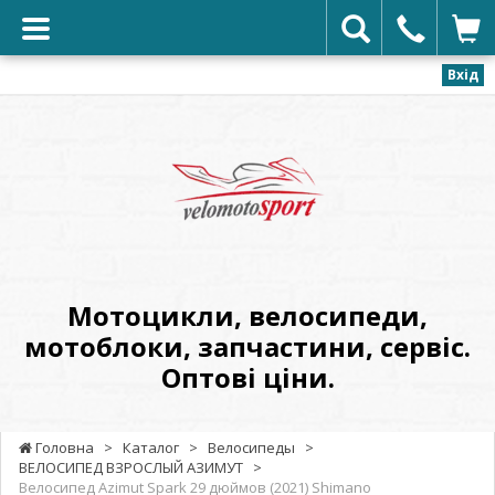
Вхід
VELOMOTOSPORT
-
Мотоцикли,
велосипеди,
мотоблоки,
запчастини,
сервіс.
Мотоцикли, велосипеди,
Оптові
мотоблоки, запчастини, сервіс.
ціни.
Оптові ціни.
Головна
>
Каталог
>
Велосипеды
>
ВЕЛОСИПЕД ВЗРОСЛЫЙ АЗИМУТ
>
Велосипед Azimut Spark 29 дюймов (2021) Shimano