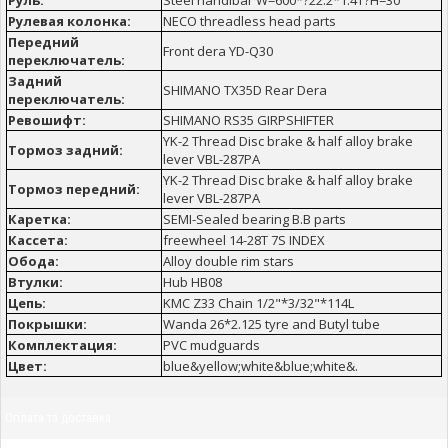
Руль:
Steel handlbar W=600*?22.2*1.4T?H=30
Рулевая колонка:
NECO threadless head parts
Передний
Front dera YD-Q30
переключатель:
Задний
SHIMANO TX35D Rear Dera
переключатель:
Ревошифт:
SHIMANO RS35 GIRPSHIFTER
YK-2 Thread Disc brake & half alloy brake
Тормоз задний:
lever VBL-287PA
YK-2 Thread Disc brake & half alloy brake
Тормоз передний:
lever VBL-287PA
Каретка:
SEMI-Sealed bearing B.B parts
Кассета:
freewheel 14-28T 7S INDEX
Обода:
Alloy double rim stars
Втулки:
Hub HB08
Цепь:
KMC Z33 Chain 1/2"*3/32"*114L
Покрышки:
Wanda 26*2.125 tyre and Butyl tube
Комплектация:
PVC mudguards
Цвет:
blue&yellow;white&blue;white&.
Оплата та доставка