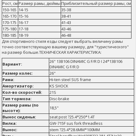
Рост, см
Размер рамы, дюймы
Приблизительный размер рамы, см
150-165
14-15
35-38
165-170
15-16
38-41
170-175
16-17
41-43
175-180
17-18
43-46
180-185
18-19
46-48
Для спортивного стиля езды следует выбрать величину рамы
точно соответствующую вашему размеру, для "туристического"
на размер больше.ТЕХНИЧЕСКАЯ ХАРАКТЕРИСТИКА:
26" 13B106 DINAMIC G F/R D I 24*13B106
Вариант:
DINAMIC G F/R D
Размер колес:
26"
Рама:
Hi-ten steel SUS frame
Амортизатор:
KS SHOCK
Кол-во скоростей:
21S
Тип тормоза:
Disc-brake
Размер рамы (по
18,5"
высоте):
Вынос сиденья:
seat post ?25.4*250*1.4T
Вилка:
GW-715F sus fork threadless
Вынос:
stem ?25.4*28.6MM*100MM