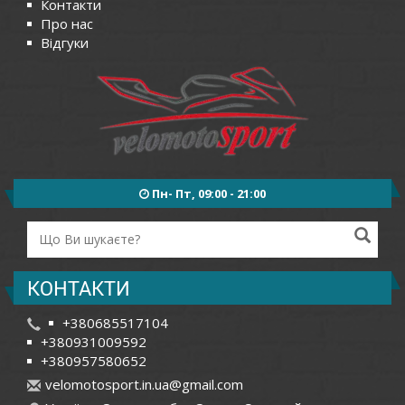
Контакти
Про нас
Відгуки
Пн- Пт, 09:00 - 21:00
КОНТАКТИ
+380685517104
+380931009592
+380957580652
v
elo
mot
osp
ort
.in
.ua
@gm
ail
.co
m