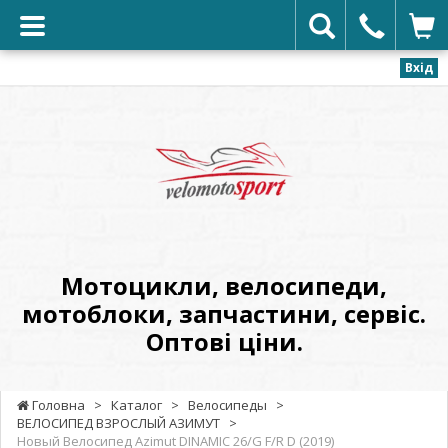
Вхід
VELOMOTOSPORT
-
Мотоцикли,
велосипеди,
мотоблоки,
запчастини,
сервіс.
Мотоцикли, велосипеди,
Оптові
мотоблоки, запчастини, сервіс.
ціни.
Оптові ціни.
Головна
>
Каталог
>
Велосипеды
>
ВЕЛОСИПЕД ВЗРОСЛЫЙ АЗИМУТ
>
Новый Велосипед Azimut DINAMIC 26/G F/R D (2019)