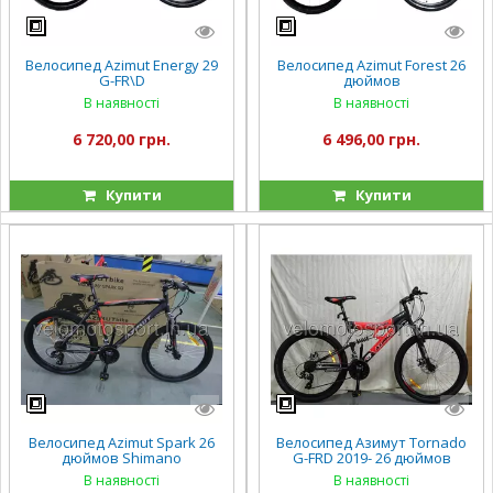
Велосипед Azimut Energy 29
Велосипед Azimut Forest 26
G-FR\D
дюймов
В наявності
В наявності
6 720,00 грн.
6 496,00 грн.
Купити
Купити
Велосипед Azimut Spark 26
Велосипед Азимут Tornado
дюймов Shimano
G-FRD 2019- 26 дюймов
В наявності
В наявності