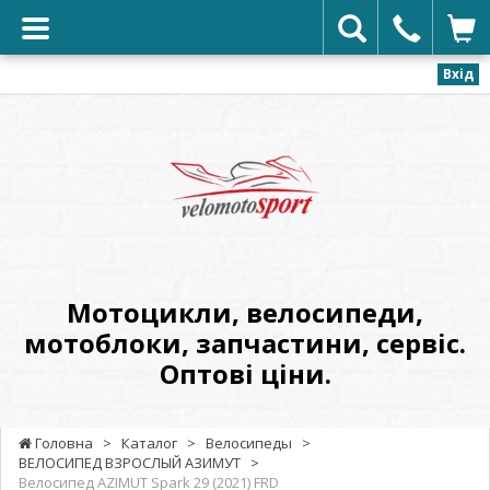
Вхід
VELOMOTOSPORT
-
Мотоцикли,
велосипеди,
мотоблоки,
запчастини,
сервіс.
Мотоцикли, велосипеди,
Оптові
мотоблоки, запчастини, сервіс.
ціни.
Оптові ціни.
Головна
>
Каталог
>
Велосипеды
>
ВЕЛОСИПЕД ВЗРОСЛЫЙ АЗИМУТ
>
Велосипед AZIMUT Spark 29 (2021) FRD