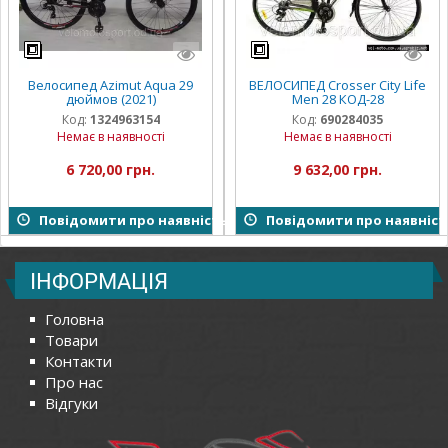
Велосипед Azimut Aqua 29
ВЕЛОСИПЕД Crosser City Life
дюймов (2021)
Men 28 КОД-28
Код:
1324963154
Код:
690284035
Немає в наявності
Немає в наявності
6 720,00 грн.
9 632,00 грн.
Повідомити про наявність
Повідомити про наявніст
ІНФОРМАЦІЯ
Головна
Товари
Контакти
Про нас
Відгуки