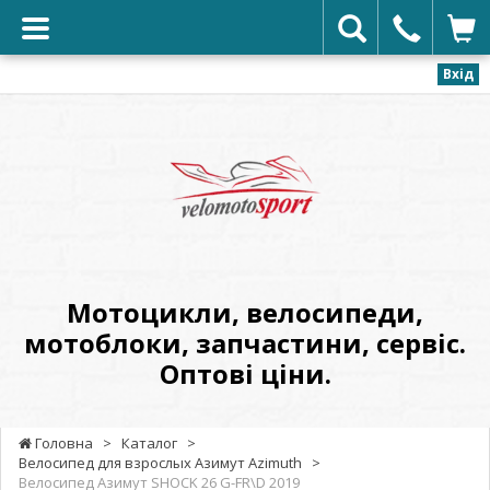
Вхід
VELOMOTOSPORT
-
Мотоцикли,
велосипеди,
мотоблоки,
запчастини,
сервіс.
Мотоцикли, велосипеди,
Оптові
мотоблоки, запчастини, сервіс.
ціни.
Оптові ціни.
Головна
>
Каталог
>
Велосипед для взрослых Азимут Azimuth
>
Велосипед Азимут SHOCK 26 G-FR\D 2019