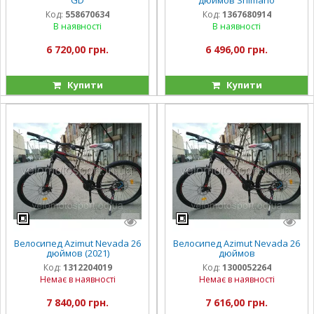
Код:
558670634
Код:
1367680914
В наявності
В наявності
6 720,00 грн.
6 496,00 грн.
Купити
Купити
Велосипед Azimut Nevada 26
Велосипед Azimut Nevada 26
дюймов (2021)
дюймов
Код:
1312204019
Код:
1300052264
Немає в наявності
Немає в наявності
7 840,00 грн.
7 616,00 грн.