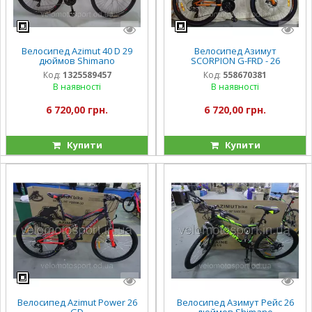
Велосипед Azimut 40 D 29
Велосипед Азимут
дюймов Shimano
SCORPION G-FRD - 26
Код:
1325589457
Код:
558670381
В наявності
В наявності
6 720,00 грн.
6 720,00 грн.
Купити
Купити
Велосипед Azimut Power 26
Велосипед Азимут Рейс 26
GD
дюймов Shimano