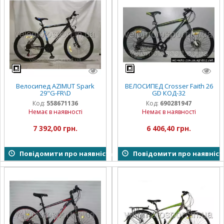
Велосипед AZIMUT Spark
ВЕЛОСИПЕД Crosser Faith 26
29"G-FR\D
GD КОД-32
Код:
558671136
Код:
690281947
Немає в наявності
Немає в наявності
7 392,00 грн.
6 406,40 грн.
Повідомити про наявність
Повідомити про наявніст