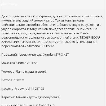
Опис товару
Двухподвес аматорского уровня, для тех кто только хочет понять,
нужен ли ему задний амортизатор.Такая конструкция
действительно способна обеспечить более мягкую езду, хотя и в
ущерб скорости, к тому же Вам придется тратить значительно
больше энергии, передвигаясь на таком аппарате. Рама
велосипеда изготовлена из высокопрочной стали. ТЕХНИЧЕСКАЯ
ХАРАКТЕРИСТИКА ВЕЛОСИПЕДА Азимут SHOCK 26 G-FR\D:Задний
переключатель: Shimano RD-TY21A
Передний переключатель: Xundah SYPO 42T
Манетки: Shifter YD-K22
Тормоза: Flame (с адаптером)
Ротора: 160mm
Кассета: Freewheel 14-28T 7S
Каретка: Taiwan картридж (полубочка)
Цепь: KMC C30 Chain 1/2"*3/32"*112L