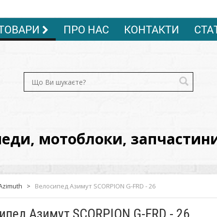
ТОВАРИ
ПРО НАС
КОНТАКТИ
СТА
ди, мотоблоки, запчастини, 
Azimuth
>
Велосипед Азимут SCORPION G-FRD - 26
ипед Азимут SCORPION G-FRD - 26