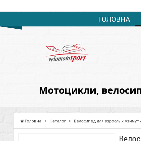
ГОЛОВНА
VELOMOTOSPORT
-
Мотоцикли,
велосипеди,
мотоблоки,
Мотоцикли, велосипе
запчастини,
сервіс.
Оптові
Головна
>
Каталог
>
Велосипед для взрослых Азимут 
ціни.
Велос