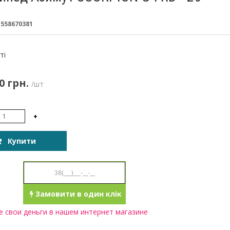
:
558670381
:
ті
0 грн.
/шт
+
Купити
Замовити в один клік
 свои деньги в нашем интернет магазине