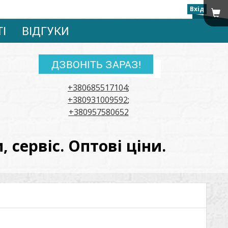
Вхід
ТІ
ВІДГУКИ
ДЗВОНІТЬ ЗАРАЗ!
+380685517104
;
+380931009592
;
+380957580652
сервіс. Оптові ціни.