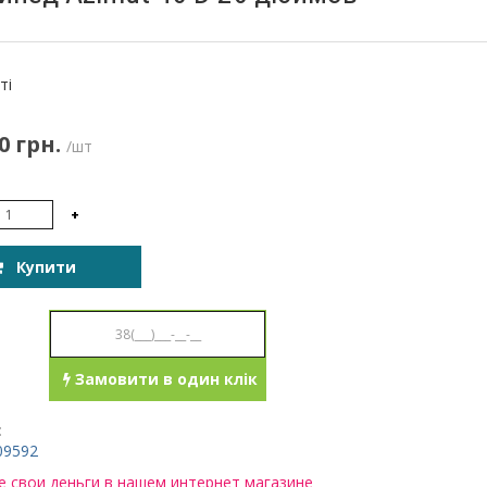
:
ті
0 грн.
/шт
+
Купити
Замовити в один клік
:
09592
 свои деньги в нашем интернет магазине