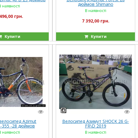
дюймов Shimano
В наявності
В наявності
496,00 грн.
7 392,00 грн.
Купити
Купити
велосипед Azimut
Велосипед Азимут SHOCK 26 G-
355 -28 дюймов
FR\D 2019
В наявності
В наявності