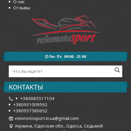
О нас
Отзывы
Пн- Пт, 09:00 - 21:00
КОНТАКТЫ
+380685517104
+380931009592
+380957580652
v
elo
mot
osp
ort
.in
.ua
@gm
ail
.co
m
Украина, Одесская обл., Одесса, Седьмой