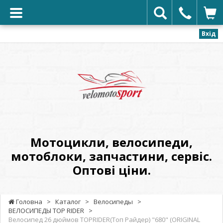
Вхід
VELOMOTOSPORT
-
Мотоцикли,
велосипеди,
мотоблоки,
запчастини,
сервіс.
Мотоцикли, велосипеди,
Оптові
мотоблоки, запчастини, сервіс.
ціни.
Оптові ціни.
Головна
>
Каталог
>
Велосипеды
>
ВЕЛОСИПЕДЫ TOP RIDER
>
Велосипед 26 дюймов TOPRIDER(Топ Райдер) "680" (ORIGINAL