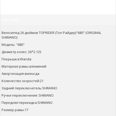
Опис товару
Велосипед 26 дюймов TOPRIDER (Топ Райдер)"680" (ORIGINAL
SHIMANO)
Модель: "680"
Диаметр колес: 26*2.125
Покрышка:Wanda
Материал рамы:алюминий
Амортизация вилки:да
Количество скоростей:21
Задний переключатель:SHIMANO
Ручки переключения: SHIMANO
Передняя перекидка:SHIMANO
Размер рамы:17