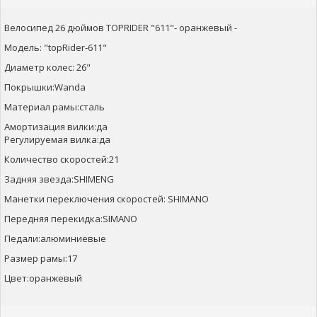
Велосипед 26 дюймов TOPRIDER "611"- оранжевый -
Модель: "topRider-611"
Диаметр колес: 26"
Покрышки:Wanda
Материал рамы:сталь
Амортизация вилки:да
Регулируемая вилка:да
Количество скоростей:21
Задняя звезда:SHIMENG
Манетки переключения скоростей: SHIMANO
Передняя перекидка:SIMANO
Педали:алюминиевые
Размер рамы:17
Цвет:оранжевый