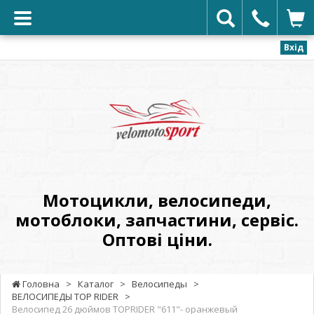
Вхід
VELOMOTOSPORT
-
Мотоцикли,
велосипеди,
мотоблоки,
запчастини,
сервіс.
Мотоцикли, велосипеди,
Оптові
мотоблоки, запчастини, сервіс.
ціни.
Оптові ціни.
Головна
>
Каталог
>
Велосипеды
>
ВЕЛОСИПЕДЫ TOP RIDER
>
Велосипед 26 дюймов TOPRIDER "611"- оранжевый