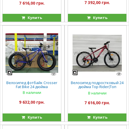
7 392,00 грн.
7 616,00 грн.
Купить
Купить
Велосипед фэтбайк Crosser
Велосипед подростковый 24
Fat Bike 24 дюйма
дюйма Top Rider(Топ
Райдер) "680" (ORIGINAL
В наличии
В наличии
SHIMANO)
9 632,00 грн.
7 616,00 грн.
Купить
Купить