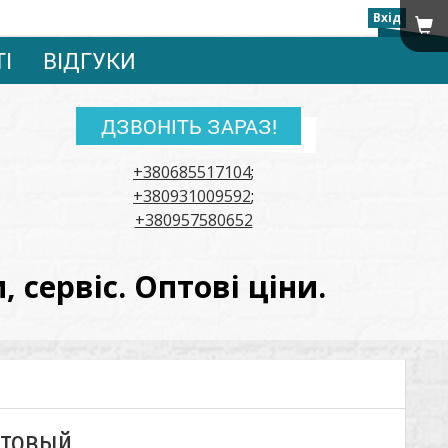
Вхід
ТІ
ВІДГУКИ
ДЗВОНІТЬ ЗАРАЗ!
+380685517104
;
+380931009592
;
+380957580652
сервіс. Оптові ціни.
етовый