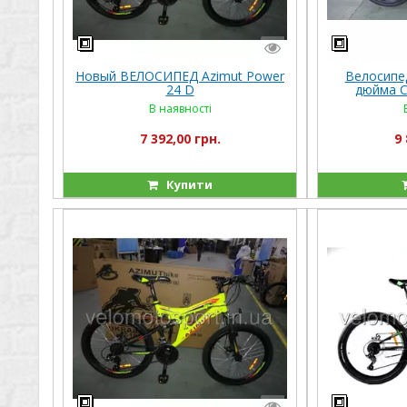
Новый ВЕЛОСИПЕД Azimut Power
Велосипе
24 D
дюйма Cr
В наявності
7 392,00 грн.
9 
Купити