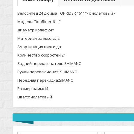
Велосипед 24 дюйма TOPRIDER "611"- фиолетовый -
Модель: "topRider-611"
Диаметр колес: 24"
Материал рамы:сталь
Амортизация вилки:да
Количество скоростей:21
Задний переключатель:SHIMANO
Ручки переключения: SHIMANO
Передняя перекидка:SIMANO
Размер рамы:14
Цвет:фиолетовый