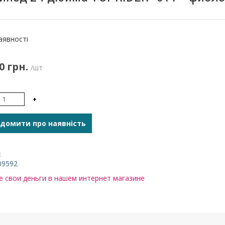
:
аявності
0 грн.
/шт
+
домити про наявність
:
09592
 свои деньги в нашем интернет магазине