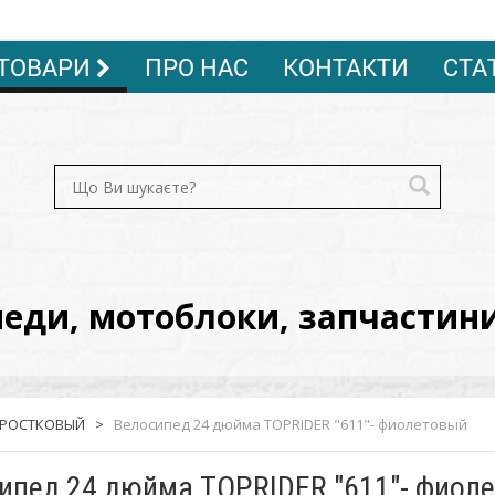
ТОВАРИ
ПРО НАС
КОНТАКТИ
СТА
ди, мотоблоки, запчастини, 
ДРОСТКОВЫЙ
>
Велосипед 24 дюйма TOPRIDER "611"- фиолетовый
ипед 24 дюйма TOPRIDER "611"- фиол