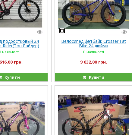
д подростковый 24
Велосипед фэтбайк Crosser Fat
 Rider(Топ Райдер)
Bike 24 дюйма
RIGINAL SHIMANO)
В наявності
В наявності
616,00 грн.
9 632,00 грн.
Купити
Купити