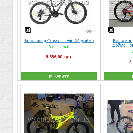
Велосипед Crosser Levin 24 дюйма
Велосипе
дюйма Top
В наявності
"680" (O
9 856,00 грн.
7 
Купити