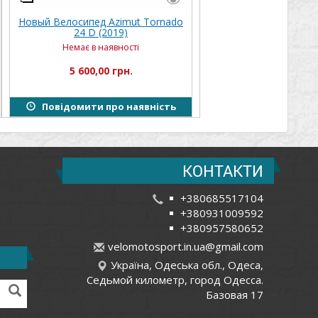
Новый Велосипед Azimut Tornado
24 D (2019)
Немає в наявності
5 600,00 грн.
Повідомити про наявність
КОНТАКТИ
+380685517104
+380931009592
+380957580652
v
elo
mot
osp
ort
.in
.ua
@gm
ail
.co
m
Україна, Одеська обл., Одеса,
Седьмой километр, город Одесса.
Базовая 17