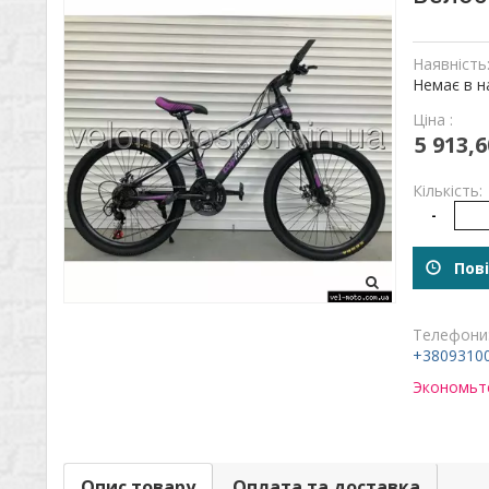
Наявність
Немає в н
Ціна :
5 913,6
Кількість:
-
Пові
Телефони
+3809310
Экономьте
Опис товару
Оплата та доставка