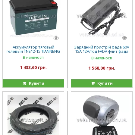
Аккумулятор тяговый
Зарядний пристрій фада 60V
гелевый TNE12-15 TIANNENG
15А 12A/год FADA флит фада
рута
В наявності
В наявності
1 433,60 грн.
1 568,00 грн.
Купити
Купити