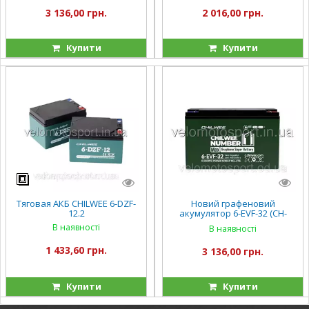
1200W
3 136,00 грн.
2 016,00 грн.
Купити
Купити
Тяговая АКБ CHILWEE 6-DZF-
Новий графеновий
12.2
акумулятор 6-EVF-32 (CH-
0072V-L32) (1) напруга 12
В наявності
В наявності
V32Ah
1 433,60 грн.
3 136,00 грн.
Купити
Купити