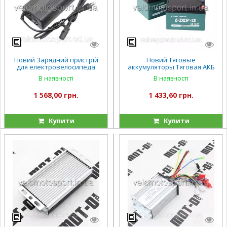
Новий Зарядний пристрій
Новий Тяговые
для електровелосипеда
аккумуляторы Тяговая АКБ
fada 72V 20А/год FADA N9
CHILWEE 6-DZF-12.2 для
В наявності
В наявності
фада н9 (FDEB 05VLA-60)
электровелосипедов дзм 13
1 568,00 грн.
1 433,60 грн.
Купити
Купити