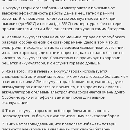
3. Аккумуляторы с гелеобразным электролитом показывают
высокую эффективность работы даже в нештатном режиме
работы. Это позволяет с легкостью эксплуатировать их при
высоких (до +50°C) и низких (до -35°C) температурах, без потери
производительности и без существенного урона самим батареям.
4. Гелевые аккумуляторы намного меньше страдают от глубокого
разряда, особенно если он кратковременн. Дело в том, что их
электролит находится в так называемом «связанном» состоянии,
из-за чего при разряде он не испаряется, как это часто бывает в
кислотном аккумуляторе. Совместимо не происходит коррозии
решетки аккумулятора, и он служит гораздо дольше.
5. Из-за того, что в гелевых аккумуляторах используется
специальный активный материал, их емкость гораздо больше, чем
в кислотных или AGM аккумуляторах. Кроме того, емкость других
аккумуляторов снижается со временем, в то время как емкость
аккумуляторов с гелевым электролитом сохраняется очень долго.
Особенно ярко этот эффект заметен после длительной
эксплуатации.
6. Такие аккумуляторы можно без проблем использовать
непосредственно близко к чувствительным электроприборам.
7. В них нет газовыделения, что позволяет избежать потери
плотности электролита и увеличить срок службы батареи.