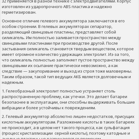
32 применяется в разной технике с электродвигателями. Корпус
изготовлен из ударопрочного ABS пластика и надежно
герметизирован.
Основное отличие гелевого аккумулятора заключается в его
особом строении. В гелевых аккумуляторах сепаратор,
разделяющий свинцовые пластины, представляет собой
силикагель. Им полностью заливается пространство между
свинцовыми пластинами при производстве другой. После
застывания силикагель становится твердым веществом, которое
имеет огромное количество удержащих электролит. Из-за того,
что силикагель полностью заполняет пустое пространство между
свинцовыми их осыпание практически невозможно, а как
следствие — закупоривание и выход из строя тоже маловеряны.
Таким образом, такой тип ведущих АКБ является долговечным и
надежным.
1. Гелеобразный электролит полностью устраняет столь
распространенную проблему, как утечки. Это делает батареи
безопаснее в эксплуатации, они способны выдерживать большие
вибрации и более устойчивы к повреждениям.
2. Гелевый аккумулятор абсолютно лишен недостатков, присущих
кислотным аккумуляторам. Разложение кислоты в таких батареях
не происходит, а в целом нет такого процесса, как сульфатация
(процесс кристаллизации серной кислоты), поэтому катодные и
анодные пластины не разрушаются со временем.