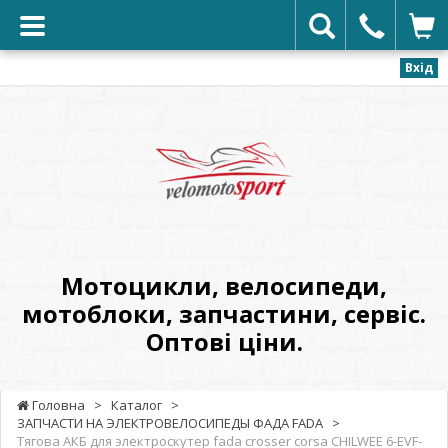
Вхід
VELOMOTOSPORT
-
Мотоцикли,
велосипеди,
мотоблоки,
запчастини,
сервіс.
Мотоцикли, велосипеди,
Оптові
мотоблоки, запчастини, сервіс.
ціни.
Оптові ціни.
Головна
>
Каталог
>
ЗАПЧАСТИ НА ЭЛЕКТРОВЕЛОСИПЕДЫ ФАДА FADA
>
Тягова АКБ для электроскутер fada crosser corsa CHILWEE 6-EVF-