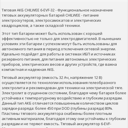
Тяговая АКБ CHILWEE 6-EVF-32 - Функциональное назначение
тяговых аккумуляторных батарей CHILWEE - питание
электроскутеров, электросамокатов и электрических
квадроциклов, а также складской техники.
Этот тип батареи может быть использован с хорошей
эффективностью не только для электродвигателей. В нынешних
условиях эти батареи с успехом могут быть использованы для
автономного питания в период отключения сетевой энергии.
Идеально подойдет для работы в системах ИБП и источниках
резервного питания, для питания автономных электрических
приборов, электрических весов и других устройств, где важна
компактная и надежная АКБ.
Тяговый аккумулятор (емкость 32 Ач, напряжение 12 В)
осуществляется по технологии использования гелеобразного
электролита и рекомендован для техники на электрической тяге.
Электролит в сгущенном состоянии, благодаря чему батарея более
устойчива к температурному воздействию и глубоким разрядам.
Данный тип АКБ отличается повышенным количеством циклов
зарядки-разряда: более 450 при DOD (глубины разряда) 80%.
Пластины тягового аккумулятора снабжены более плотным
активным материалом, благодаря этому они устойчивы к глубоким
разрядам и не теряют емкость. Тяговый аккумулятор 6-EVF-