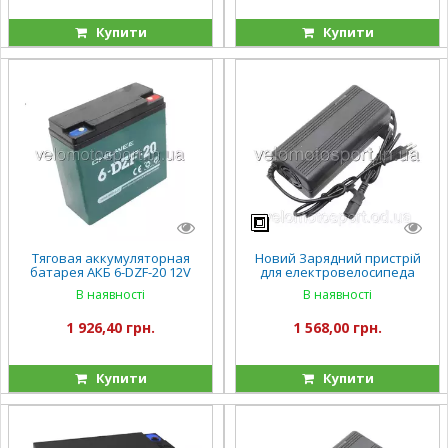
Купити
Купити
Тяговая аккумуляторная
Новий Зарядний пристрій
батарея АКБ 6-DZF-20 12V
для електровелосипеда
20Ah
електроскутера фада
В наявності
В наявності
кроссер 60V 15А 12A/год
FADA флит фада рута
1 926,40 грн.
1 568,00 грн.
Купити
Купити