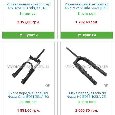
Управляющий контроллер
Управляющий контроллер
48V 32A+-1A Fada JiO (FDET
48/60V 25А Fada MOAi (FDEB
06NLA-60)
06LA-48D
В наявності
В наявності
2 352,00 грн.
1 702,40 грн.
Купити
Купити
Вилка передня Fada Oldi
Вилка передня Fada N9
Фада Олді (FDET053LA-60)
Фада Н9 (FDEB 10SLA-72)
В наявності
В наявності
1 881,60 грн.
2 060,80 грн.