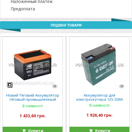
Наложенный платеж
Предоплата
ПОДІБНІ ТОВАРИ
Новий Тяговий Аккумулятор
Аккумулятор для
тяговый промышленный
электроскутера 12V 20Ah
OUTDO 12V 12Ah 6-DZF-13 (6-
В наявності
В наявності
DZM-13)
1 926,40 грн.
1 433,60 грн.
Купити
Купити