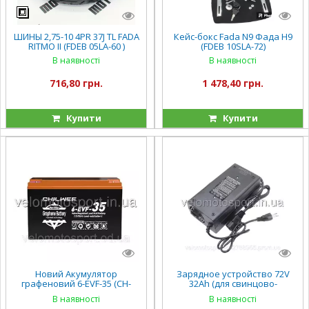
ШИНЫ 2,75-10 4PR 37J TL FADA
Кейс-бокс Fada N9 Фада Н9
RITMO II (FDEB 05LA-60 )
(FDEB 10SLA-72)
В наявності
В наявності
716,80 грн.
1 478,40 грн.
Купити
Купити
Новий Акумулятор
Зарядное устройство 72V
графеновий 6-EVF-35 (CH-
32Ah (для свинцово-
0072V-35) (1) напруга 12
кислотных АКБ) 72V32Ah
В наявності
В наявності
V35Ah
FADA NiO 2000W, FADA ROMA