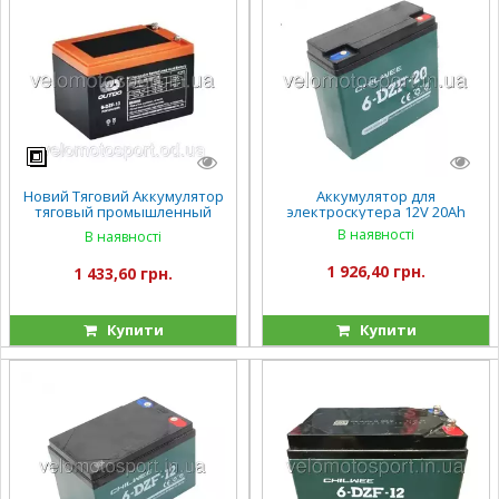
Новий Тяговий Аккумулятор
Аккумулятор для
тяговый промышленный
электроскутера 12V 20Ah
OUTDO 12V 12Ah 6-DZF-13 (6-
В наявності
В наявності
DZM-13)
1 926,40 грн.
1 433,60 грн.
Купити
Купити