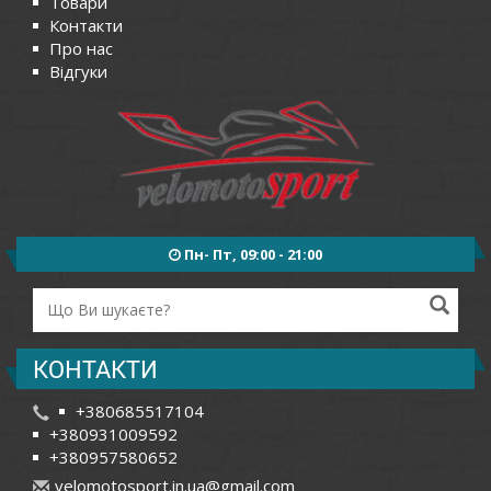
Товари
Контакти
Про нас
Відгуки
Пн- Пт, 09:00 - 21:00
КОНТАКТИ
+380685517104
+380931009592
+380957580652
v
elo
mot
osp
ort
.in
.ua
@gm
ail
.co
m