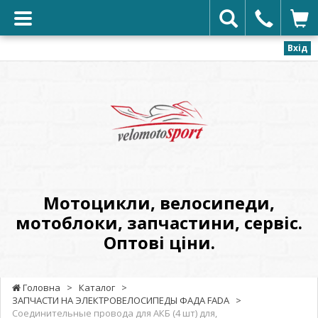
Вхід
VELOMOTOSPORT
-
Мотоцикли,
велосипеди,
мотоблоки,
запчастини,
сервіс.
Мотоцикли, велосипеди,
Оптові
мотоблоки, запчастини, сервіс.
ціни.
Оптові ціни.
Головна
>
Каталог
>
ЗАПЧАСТИ НА ЭЛЕКТРОВЕЛОСИПЕДЫ ФАДА FADA
>
Соединительные провода для АКБ (4 шт) для,