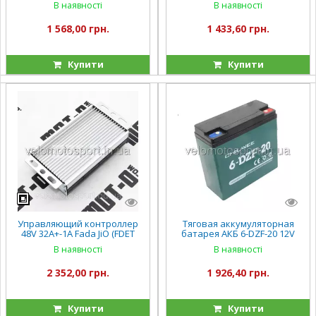
В наявності
В наявності
фада н9 (FDEB 05VLA-60)
электровелосипедов дзм 13
1 568,00 грн.
1 433,60 грн.
Купити
Купити
Управляющий контроллер
Тяговая аккумуляторная
48V 32A+-1A Fada JiO (FDET
батарея АКБ 6-DZF-20 12V
06NLA-60)
20Ah
В наявності
В наявності
2 352,00 грн.
1 926,40 грн.
Купити
Купити