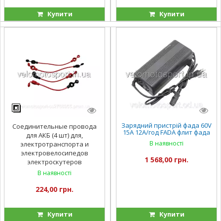
Купити
Купити
Зарядний пристрій фада 60V
Соединительные провода
15А 12A/год FADA флит фада
для АКБ (4 шт) для,
рута
В наявності
электротранспорта и
электровелосипедов
1 568,00 грн.
электроскутеров
В наявності
224,00 грн.
Купити
Купити