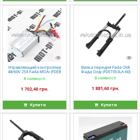
Управляющий контроллер
Вилка передня Fada Oldi
48/60V 25А Fada MOAi (FDEB
Фада Олді (FDET053LA-60)
06LA-48D
В наявності
В наявності
1 881,60 грн.
1 702,40 грн.
Купити
Купити