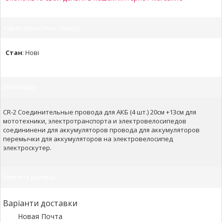
Характеристики товару:
Стан
:
Нові
Опис товару
CR-2 Соединительные провода для АКБ (4 шт.) 20см +13см для
мототехники, электротранспорта и электровелосипедов
соедининени для аккумуляторов провода для аккумуляторов
перемычки для аккумуляторов на электровелосипед
электроскутер.
Оплата та доставка
Варіанти доставки
Новая Почта