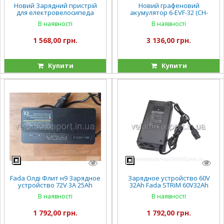
Новий Зарядний пристрій
Новий графеновий
для електровелосипеда
акумулятор 6-EVF-32 (CH-
електроскутера фада
0072V-L32) (1) напруга 12
В наявності
В наявності
кроссер 60V 15А 12A/год
V32Ah
FADA флит фада рута
1 568,00 грн.
3 136,00 грн.
Купити
Купити
Fada Олді Флит н9 Зарядное
Зарядное устройство 60V
устройство 72V 3A 25Ah
32Ah Fada STRiM 60V32Ah
(свинцово-кислотные АКБ) к
(FDEB 08LA-60) для свинцово-
В наявності
В наявності
электровелосипеду
кислотных АКБ
1 792,00 грн.
1 792,00 грн.