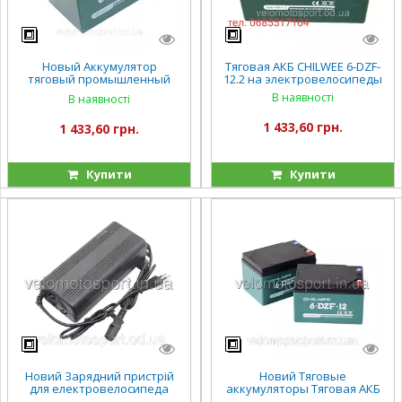
Новый Аккумулятор
Тяговая АКБ CHILWEE 6-DZF-
тяговый промышленный
12.2 на электровелосипеды
OUTDO 12V 12Ah 6-DZF-13 (6-
В наявності
В наявності
DZM-13)
1 433,60 грн.
1 433,60 грн.
Купити
Купити
Новий Зарядний пристрій
Новий Тяговые
для електровелосипеда
аккумуляторы Тяговая АКБ
fada 72V 20А/год FADA N9
CHILWEE 6-DZF-12.2 для