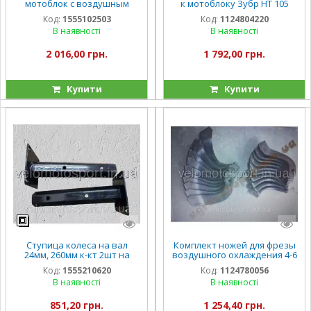
мотоблок с воздушным
к мотоблоку Зубр НТ 105
охлаждением (36шт) на
комплект 32 штук
Код:
1555102503
Код:
1124804220
мотоблок 9 лошадиных сил.
В наявності
В наявності
2 016,00 грн.
1 792,00 грн.
Купити
Купити
Ступица колеса на вал
Комплект ножей для фрезы
24мм, 260мм к-кт 2шт на
воздушного охлаждения 4-6
мотоблок бензиновый
л.с мотоблока PS-Q70/PS-
Код:
1555210620
Код:
1124780056
Q74, длина 16см
В наявності
В наявності
851,20 грн.
1 254,40 грн.