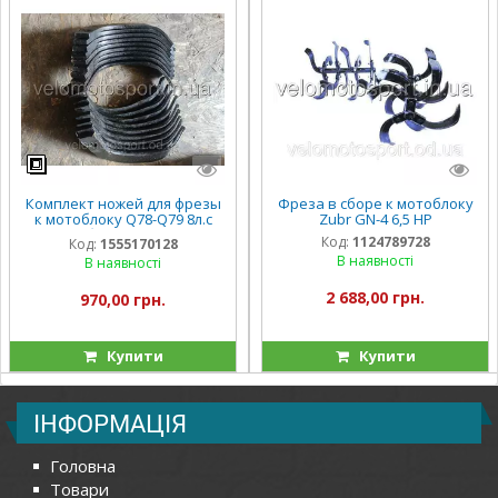
Комплект ножей для фрезы
Фреза в сборе к мотоблоку
к мотоблоку Q78-Q79 8л.с
Zubr GN-4 6,5 НР
10л.с Зубр Зирка Кентавр
Код:
1124789728
Код:
1555170128
Форте Булат(190мм)
В наявності
В наявності
2 688,00 грн.
970,00 грн.
Купити
Купити
ІНФОРМАЦІЯ
Головна
Товари