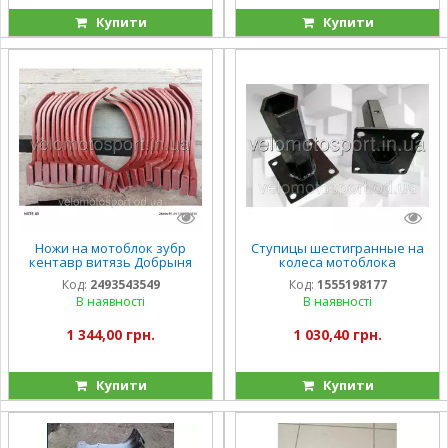
Купити
Купити
Ножи на мотоблок зубр
Ступицы шестигранные на
кентавр витязь Добрыня
колеса мотоблока
форте
32мм.длина,400 мм(пара)
Код:
2493543549
Код:
1555198177
В наявності
В наявності
1 344,00 грн.
1 030,40 грн.
Купити
Купити