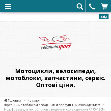
Вхід
VELOMOTOSPORT
-
Мотоцикли,
велосипеди,
мотоблоки,
запчастини,
сервіс.
Мотоцикли, велосипеди,
Оптові
мотоблоки, запчастини, сервіс.
ціни.
Оптові ціни.
Головна
>
Каталог
>
Фрезы к мотоблокам с водяным и воздушным охлаждением
>
Нож фрезы для мотоблоков с водяным охлаждением R175-180N-