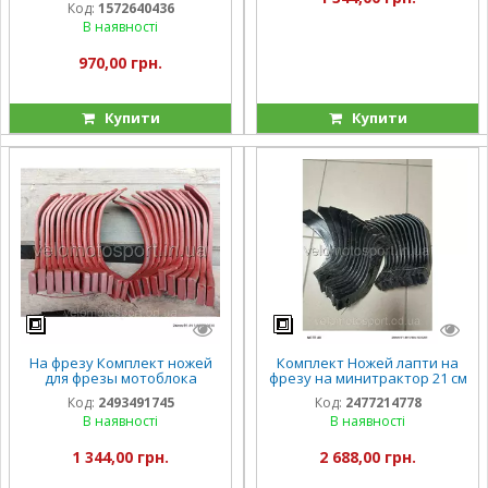
Код:
1572640436
В наявності
970,00 грн.
Купити
Купити
На фрезу Комплект ножей
Комплект Ножей лапти на
для фрезы мотоблока
фрезу на минитрактор 21 см
усиленные 24 штуки
для мінітрактора ножі
Код:
2493491745
Код:
2477214778
активної фрези 24 штуки
В наявності
В наявності
1 344,00 грн.
2 688,00 грн.