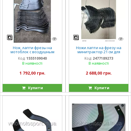
Нож, лапти фрезы на
Ножи лапти на фрезу на
мотоблок с воздушным
минитрактор 21 см для
охлаждением (ZUBR) HT-
мінітрактора ножі активної
Код:
1555109040
Код:
2477189273
105(32 штук) к мотоблоку 6
фрези
В наявності
В наявності
л,с
1 792,00 грн.
2 688,00 грн.
Купити
Купити