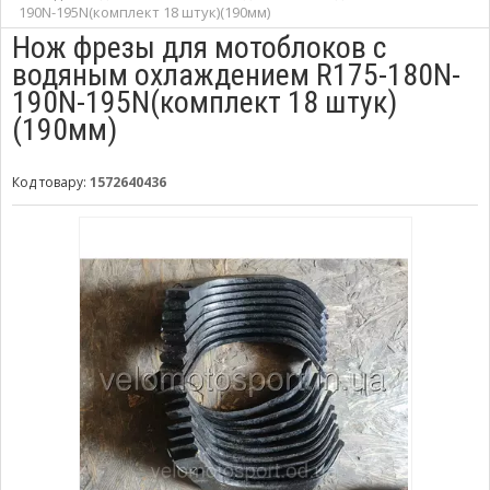
190N-195N(комплект 18 штук)(190мм)
Нож фрезы для мотоблоков с
водяным охлаждением R175-180N-
190N-195N(комплект 18 штук)
(190мм)
Код товару:
1572640436