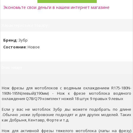
Экономьте свои деньги в нашем интернет магазине
Характеристики товару:
Бренд
:
Зубр
Состояние
:
Новое
Опис товару
Нож фрезы для мотоблоков с водяным охлаждением R175-180N-
190N-195N(левый)(190мм) - Нож к фрезе мотоблока водяного
охлаждения Q78/Q79 комплект ножей 18 штук 9 правых 9 левых
Если у вас не мотоблок Зубр ,вы можете подобрать по длине
.Обычно ,ножи зубровские подходят и для других моделей. Таких
как Добрыня, Кентавр, Форте и т.д.
Нож для активной фрезы тяжелого мотоблока (лапы на фрезу)