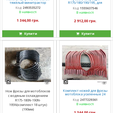
тяжёлый минитрактор
R175/180/190/195, для
мотоблока ширина захвата
Код:
2493535272
Код:
1555637546
800 мм 18 ножей
В наявності
В наявності
1 344,00 грн.
2 912,00 грн.
Купити
Купити
Комплект ножей для фрезы
Нож фрезы для мотоблоков
мотоблока усиленные 24
с водяным охлаждением
штуки
Код:
2477229361
R175-180N-190N-
В наявності
195N(комплект 18 штук)
(190мм)
1 344,00 грн.