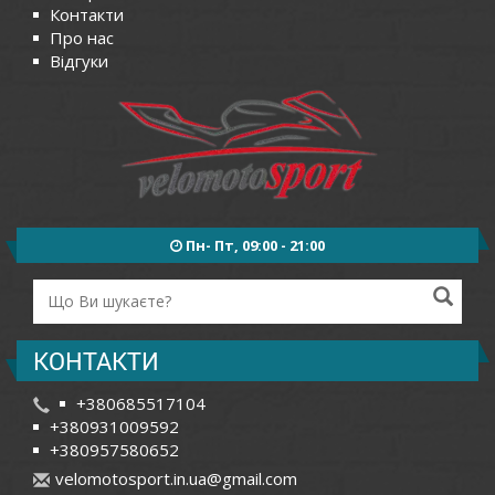
Контакти
Про нас
Відгуки
Пн- Пт, 09:00 - 21:00
КОНТАКТИ
+380685517104
+380931009592
+380957580652
v
elo
mot
osp
ort
.in
.ua
@gm
ail
.co
m