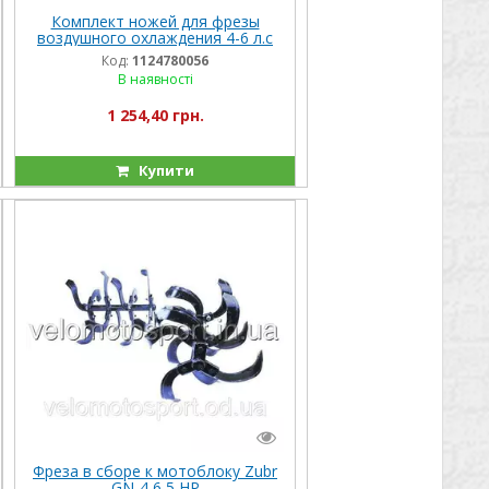
Комплект ножей для фрезы
воздушного охлаждения 4-6 л.с
мотоблока PS-Q70/PS-Q74, длина
Код:
1124780056
16см
В наявності
1 254,40 грн.
Купити
Фреза в сборе к мотоблоку Zubr
GN-4 6,5 НР