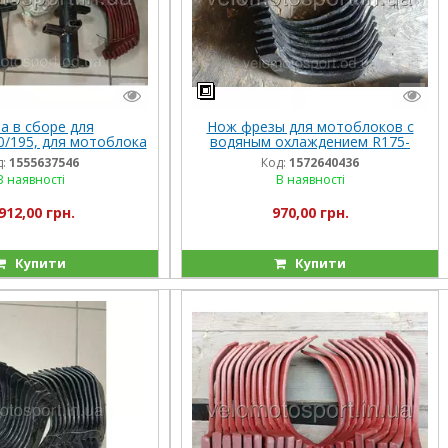
а в сборе для
Нож фрезы для мотоблоков с
0/195, для мотоблока
водяным охлаждением R175-
ата 800 мм 18 ножей
180N-190N-195N(комплект 18
:
1555637546
Код:
1572640436
штук)(190мм)
В наявності
В наявності
912,00 грн.
970,00 грн.
Купити
Купити