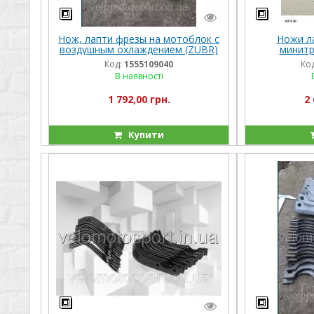
Нож, лапти фрезы на мотоблок с
Ножи ла
воздушным охлаждением (ZUBR)
минитр
HT-105(32 штук) к мотоблоку 6 л,с
мінітрактор
Код:
1555109040
Код
В наявності
1 792,00 грн.
2 
Купити