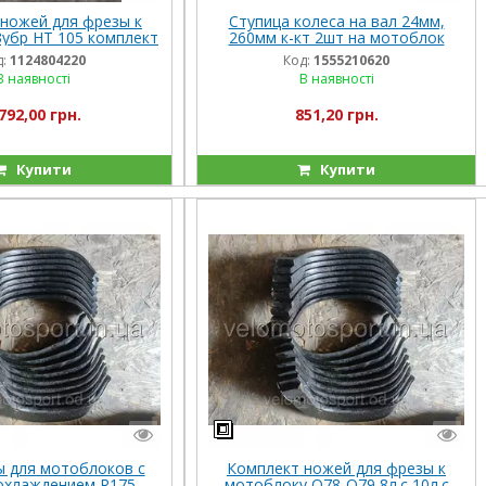
ножей для фрезы к
Ступица колеса на вал 24мм,
убр НТ 105 комплект
260мм к-кт 2шт на мотоблок
32 штук
бензиновый
:
1124804220
Код:
1555210620
В наявності
В наявності
792,00 грн.
851,20 грн.
Купити
Купити
 для мотоблоков с
Комплект ножей для фрезы к
охлаждением R175-
мотоблоку Q78-Q79 8л.с 10л.с