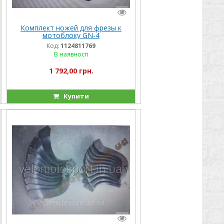
Комплект ножей для фрезы к
мотоблоку GN-4
Код:
1124811769
В наявності
1 792,00 грн.
Купити