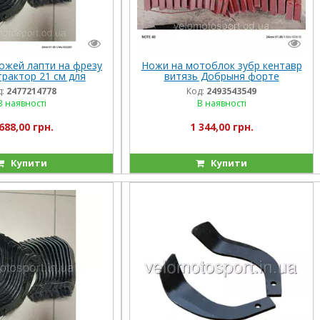
ожей лапти на фрезу
Ножи на мотоблок зубр кентавр
трактор 21 см для
витязь Добрыня форте
а ножі активної фрези
:
2477214778
Код:
2493543549
24 штуки
В наявності
В наявності
688,00 грн.
1 344,00 грн.
Купити
Купити