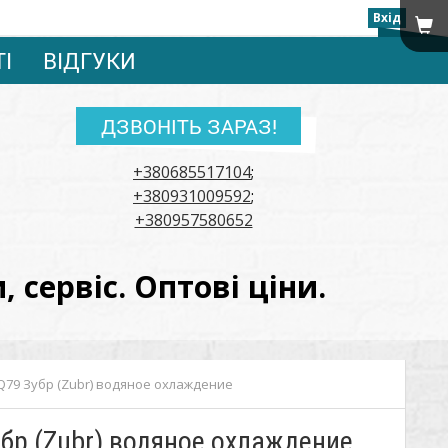
Вхід
ТІ
ВІДГУКИ
ДЗВОНІТЬ ЗАРАЗ!
+380685517104
;
+380931009592
;
+380957580652
сервіс. Оптові ціни.
Q79 Зубр (Zubr) водяное охлаждение
бр (Zubr) водяное охлаждение