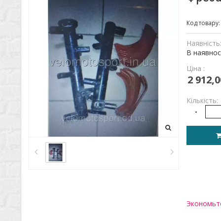
Код товару
Наявність
В наявнос
Ціна :
2 912,0
Кількість:
-
Экономьте