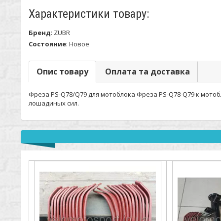
Характеристики товару:
Бренд
:
ZUBR
Состояние
:
Новое
Опис товару
Оплата та доставка
Фреза PS-Q78/Q79 для мотоблока Фреза PS-Q78-Q79 к мотобл
лошадиных сил.