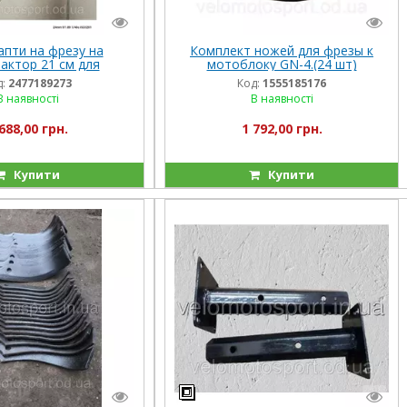
пти на фрезу на
Комплект ножей для фрезы к
актор 21 см для
мотоблоку GN-4.(24 шт)
а ножі активної фрези
:
2477189273
Код:
1555185176
В наявності
В наявності
688,00 грн.
1 792,00 грн.
Купити
Купити