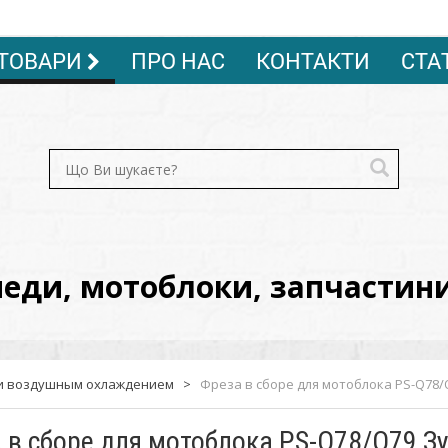
ТОВАРИ
ПРО НАС
КОНТАКТИ
СТА
ди, мотоблоки, запчастини, 
 и воздушным охлаждением
>
Фреза в сборе для мотоблока PS-Q78/
 в сборе для мотоблока PS-Q78/Q79 Зу