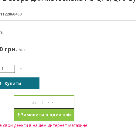
:
1122860460
:
ті
0 грн.
/шт
+
Купити
Замовити в один клік
 свои деньги в нашем интернет магазине