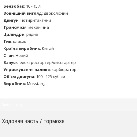
Бензобак
:
10 - 15 л
Зовнішній вигляд
:
двоколісний
Двигун
:
чотиритактний
Трансмісія
:
механічна
Циліндри
:
рядне
Тип
:
класик
Країна виробник
:
Китай
Стан
:
Новий
Запуск
:
електростартер/кикстартер
Уприскування палива
:
карбюратор
Об'єм двигуна
:
100 - 125 куб.см
Виробник
:
Musstang
Опис товару
Ходовая часть / тормоза