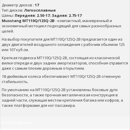
Диаметр дисков :
17
Тип дисков:
Легкосплавные
Шины:
Передняя: 2.50-17; Задняя: 2.75-17
Musstang МТ110Q/125Q-2B
- компактный, маневренный и
экономичный мотоцикл подходящий для самых разнообразных
целей.
На выбор покупателя для МТ110Q/125Q-2B предлагается один из
двух двигателей воздушного охлаждения с рабочим обьемом 125
или 107 куб.см.
Крепкая подвеска МТ110Q/125Q-2B, состоящая из классической
вилки спереди и двух задних амортизаторов, способная справится
даже с самым плохим дорожным открытием.
18-дюймовые колеса обеспечивают МТ110Q/125Q-2B отменную
стабильность.
По умолчанию на МТ110Q/125Q-2B установлены боковые дуги
безопасности, а также прочная металлическая конструкция в
задней части, служащая местом крепления багажа или кофров, а
также платформами для ног пассажира.
Оплата та доставка