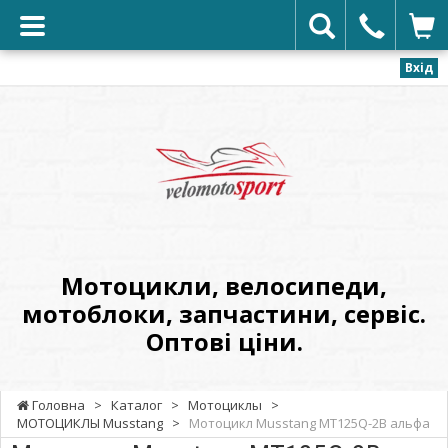
Вхід
VELOMOTOSPORT
-
Мотоцикли,
велосипеди,
мотоблоки,
запчастини,
сервіс.
Мотоцикли, велосипеди,
Оптові
мотоблоки, запчастини, сервіс.
ціни.
Оптові ціни.
Головна
>
Каталог
>
Мотоциклы
>
МОТОЦИКЛЫ Musstang
>
Мотоцикл Musstang MT125Q-2B альфа