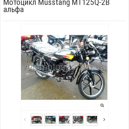
Мотоцикл Musstang MT125Q-2B
альфа