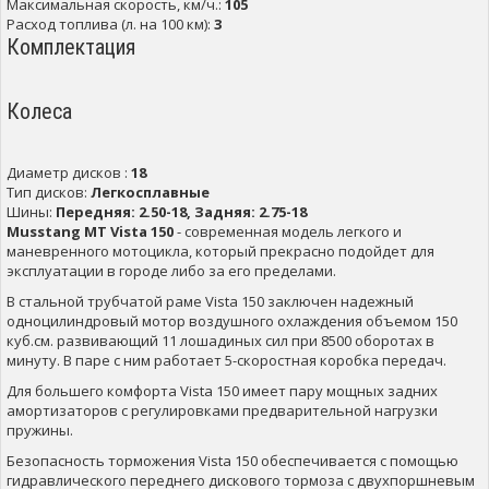
Максимальная скорость, км/ч.:
105
Расход топлива (л. на 100 км):
3
Комплектация
Колеса
Диаметр дисков :
18
Тип дисков:
Легкосплавные
Шины:
Передняя: 2.50-18, Задняя: 2.75-18
Musstang MT Vista 150
- современная модель легкого и
маневренного мотоцикла, который прекрасно подойдет для
эксплуатации в городе либо за его пределами.
В стальной трубчатой раме Vista 150 заключен надежный
одноцилиндровый мотор воздушного охлаждения объемом 150
куб.см. развивающий 11 лошадиных сил при 8500 оборотах в
минуту. В паре с ним работает 5-скоростная коробка передач.
Для большего комфорта Vista 150 имеет пару мощных задних
амортизаторов с регулировками предварительной нагрузки
пружины.
Безопасность торможения Vista 150 обеспечивается с помощью
гидравлического переднего дискового тормоза с двухпоршневым