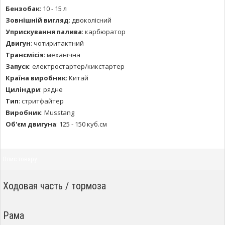
Бензобак
:
10 - 15 л
Зовнішній вигляд
:
двоколісний
Уприскування палива
:
карбюратор
Двигун
:
чотиритактний
Трансмісія
:
механічна
Запуск
:
електростартер/кикстартер
Країна виробник
:
Китай
Циліндри
:
рядне
Тип
:
стритфайтер
Виробник
:
Musstang
Об'єм двигуна
:
125 - 150 куб.см
Опис товару
Ходовая часть / тормоза
Рама