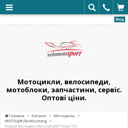
Вхід
VELOMOTOSPORT
-
Мотоцикли,
велосипеди,
мотоблоки,
запчастини,
сервіс.
Мотоцикли, велосипеди,
Оптові
мотоблоки, запчастини, сервіс.
ціни.
Оптові ціни.
Головна
>
Каталог
>
Мотоциклы
>
МОТОЦИКЛЫ Musstang
>
Новый Мотоцикл Musstang MT Vista 150