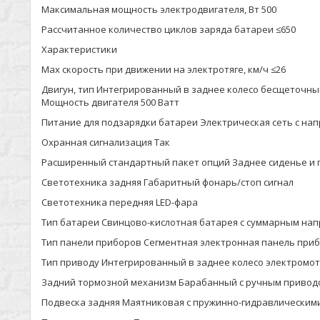
Максимальная мощность электродвигателя, Вт 500
Рассчитанное количество циклов заряда батареи ≤650
Характеристики
Max скорость при движении на электротяге, км/ч ≤26
Двигун, тип Интегрированный в заднее колесо бесщеточный
Мощность двигателя 500 Ватт
Питание для подзарядки батареи Электрическая сеть с нап
Охранная сигнализация Так
Расширенный стандартный пакет опций Заднее сиденье и 
Светотехника задняя Габаритный фонарь/стоп сигнал
Светотехника передняя LED-фара
Тип батареи Свинцово-кислотная батарея с суммарным напр
Тип панели приборов Сегментная электронная панель при
Тип приводу Интегрированный в заднее колесо электромо
Задний тормозной механизм Барабанный с ручным приводо
Подвеска задняя Маятниковая с пружинно-гидравлически