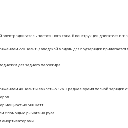
 электродвигатель постоянного тока. В конструкции двигателя исп
ряжением 220 Вольт (заводской модуль для подзарядки прилагается 
подножки для заднего пассажира
яжением 48 Вольт и емкостью 12A. Среднее время полной зарядки от
боров
тор мощностью 500 Ватт
м с помощью рычага на руле
ми амортизаторами