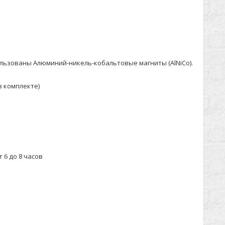
ользованы Алюминий-никель-кобальтовые магниты (AlNiCo).
в комплекте)
 6 до 8 часов