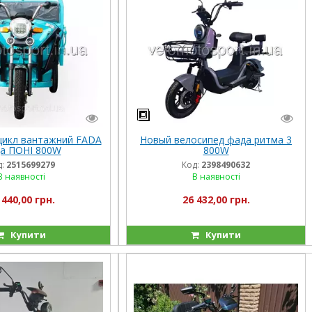
цикл вантажний FADA
Новый велосипед фада ритма 3
а ПОНІ 800W
800W
:
2515699279
Код:
2398490632
В наявності
В наявності
 440,00 грн.
26 432,00 грн.
Купити
Купити