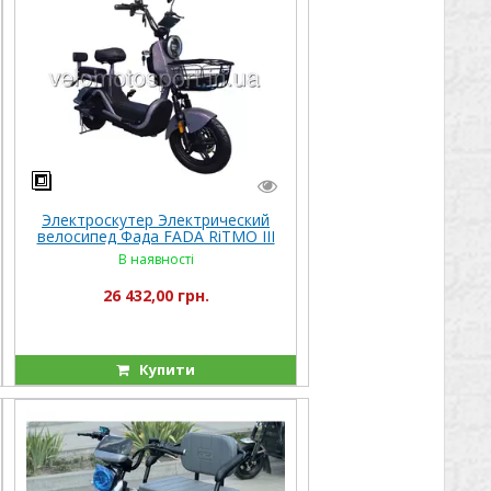
Электроскутер Электрический
велосипед Фада FADA RiTMO III
800W
В наявності
26 432,00 грн.
Купити