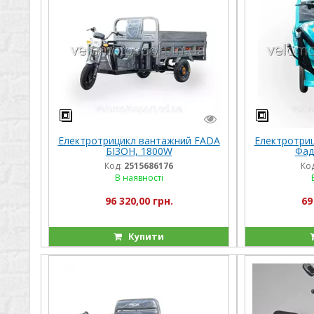
Електротрицикл вантажний FADA
Електротри
БІЗОН, 1800W
Фад
Код:
2515686176
Код
В наявності
96 320,00 грн.
69
Купити