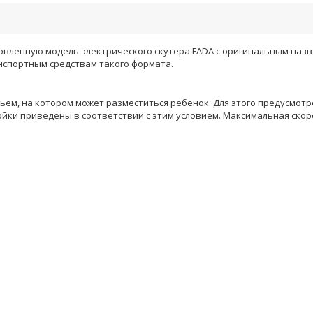
овленную модель электрического скутера FADA c оригинальным назв
нспортным средствам такого формата.
ем, на котором может разместиться ребенок. Для этого предусмот
ойки приведены в соответствии с этим условием. Максимальная скоро