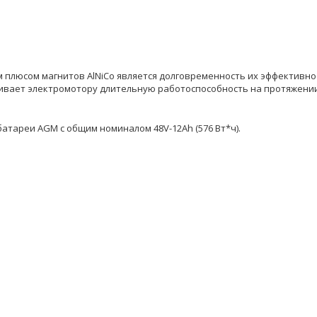
а
 плюсом магнитов AlNiCo является долговременность их эффективно
ечивает электромотору длительную работоспособность на протяжени
атареи AGM с общим номиналом 48V-12Ah (576 Вт*ч).