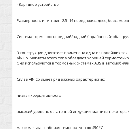
- Зарядное устройство;
Размерность и тип шин: 2.5 -14 передняя/задняя, беска
Система тормозов: передний/задний барабанный; оба с 
В конструкции двигателя применена одна из новейших тех
AlNiCo. Магниты этого типа обладают хорошей термостойк
Они используются в тормозных системах ABS в автомобилях
Сплав AlNiCo имеет ряд важных характеристик:
низкая коэрцитивность
высокий уровень остаточной индукции: магниты некоторы
максимальная рабочая температура до 450 °C