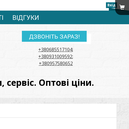
Вхід
ТІ
ВІДГУКИ
ДЗВОНІТЬ ЗАРАЗ!
+380685517104
;
+380931009592
;
+380957580652
сервіс. Оптові ціни.