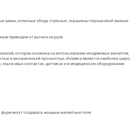
мерные шины, колесные обода стальные, окрашены порошковой эма
ручным приводом от рычага на руле
нологий, которая основана на использовании неодимовых магнитов,
остью и механической прочностью. Изливка является наиболее широк
, язычковых контактах, датчиках и в медицинском оборудовании.
х форм могут создавать мощные магнитные поля