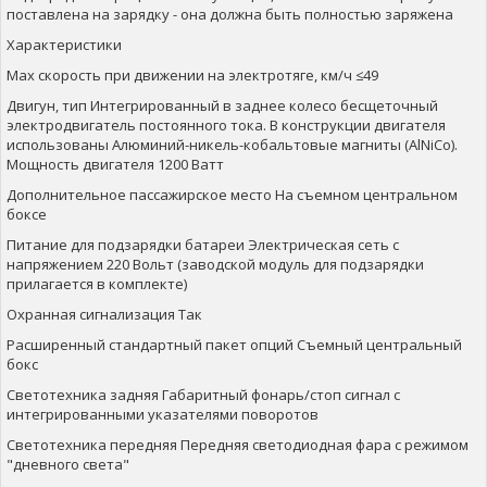
поставлена на зарядку - она должна быть полностью заряжена
Характеристики
Max скорость при движении на электротяге, км/ч ≤49
Двигун, тип Интегрированный в заднее колесо бесщеточный
электродвигатель постоянного тока. В конструкции двигателя
использованы Алюминий-никель-кобальтовые магниты (AlNiCo).
Мощность двигателя 1200 Ватт
Дополнительное пассажирское место На съемном центральном
боксе
Питание для подзарядки батареи Электрическая сеть с
напряжением 220 Вольт (заводской модуль для подзарядки
прилагается в комплекте)
Охранная сигнализация Так
Расширенный стандартный пакет опций Съемный центральный
бокс
Светотехника задняя Габаритный фонарь/стоп сигнал с
интегрированными указателями поворотов
Светотехника передняя Передняя светодиодная фара с режимом
"дневного света"