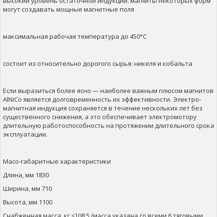
высокий уровень остаточной индукции: магниты некоторых форм
могут создавать мощные магнитные поля
максимальная рабочая температура до 450°C
состоит из относительно дорогого сырья: никеля и кобальта
Если выразиться более ясно — наиболее важным плюсом магнитов
AlNiCo является долговременность их эффективности. Электро-
магнитная индукция сохраняется в течение нескольких лет без
существенного снижения, а это обеспечивает электромотору
длительную работоспособность на протяжении длительного срока
эксплуатации.
Масо-габаритные характеристики
Длина, мм 1830
Ширина, мм 710
Высота, мм 1100
Снабженная масса, кг ≤108,5 (масса указана со всеми 6 тяговыми