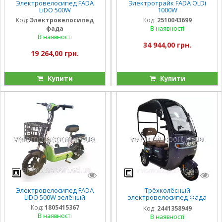
Электровелосипед FADA
Электротрайк FADA OLDi
LiDO 500W
1000W
Код:
Электровелосипед
Код:
2510043699
фада
В наявності
В наявності
34 944,00 грн.
19 264,00 грн.
Купити
Купити
Электровелосипед FADA
Трёхколёсный
LiDO 500W зелёный
электровелосипед Фада
FADA NIMBUS 800W
Код:
1805415367
Код:
2441358949
электротрайк
В наявності
В наявності