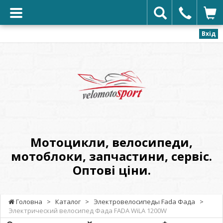
Вхід
VELOMOTOSPORT
-
Мотоцикли,
велосипеди,
мотоблоки,
запчастини,
сервіс.
Мотоцикли, велосипеди,
Оптові
мотоблоки, запчастини, сервіс.
ціни.
Оптові ціни.
Головна
>
Каталог
>
Электровелосипеды Fada Фада
>
Электрический велосипед Фада FADA WiLA 1200W