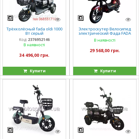
Трёхколёсный fada oldi 1000
Электроскутер Велосипед
Вт серый
электрический Фада FADA
TiKO 800W 25А
Код:
2376952146
В наявності
В наявності
29 568,00 грн.
34 496,00 грн.
Купити
Купити