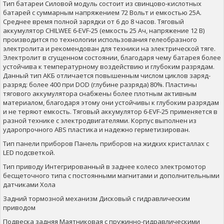
Тип батареи Силовой модуль состоит из свинцово-кислотных
батарей с суммарным напряжением 72 Вольт и емкостью 25A.
Среднее время полной зарядки от 6 до 8 часов. Тяговый
аккумулятор CHILWEE 6-EVF-25 (емкость 25 Ач, напряжение 12 В)
производится по технологии использования гелеобразного
электролита и рекомендован для техники на электрической тяге.
Электролит в сгущенном состоянии, благодаря чему батарея более
устойчива к температурному воздействию и глубоким разрядам.
Данный тип АКБ отличается повышенным числом циклов заряд-
разряд: более 400 при DOD (глубине разряда) 80%. Пластины
тягового аккумулятора снабжены более плотным активным
материалом, благодаря этому они устойчивы к глубоким разрядам
и не теряют емкость. Тяговый аккумулятор 6-EVF-25 применяется в
разной технике с электродвигателями. Корпус выполнен из
ударопрочного ABS пластика и надежно герметизирован.
Тип панели приборов Панель приборов на жидких кристаллах с
LED подсветкой.
Тип приводу Интегрированный в заднее колесо электромотор
бесщеточного типа с постоянными магнитами и дополнительными
датчиками Хола
Задний тормозной механизм Дисковый с гидравлическим
приводом
Подвеска задняя Маятниковая с пружинно-гидравлическими