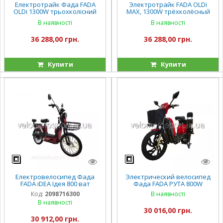
Електротрайк Фада FADA
Электротрайк FADA OLDi
OLDi 1300W трьохколісний
MAX, 1300W трёхколёсный
електроскутер
электроскутер
В наявності
В наявності
36 288,00 грн.
36 288,00 грн.
Купити
Купити
Електровелосипед Фада
Электрический велосипед
FADA iDEA Ідея 800 ват
Фада FADA РУТА 800W
Код:
2098716300
В наявності
В наявності
30 016,00 грн.
30 912,00 грн.