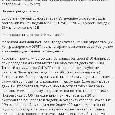
батареями 6DZF-25 A/h)
Параметры двигателя
Емкость аккумуляторной батареи Установлен силовой модуль,
состоящий из 6-ти ведущих АКБ CHILWEE 6-EVF-25, емкость каждой
25 Ач, напряжение 12 В.
Запас хода на электротяге, км ≤ до 70
Максимальная мощность электродвигателя, Вт 1200, управляющий
контроллером с MOSFET транзисторами в алюминиевом корпусном
исполнении для лучшего охлаждения
Рассчитанное количество циклов заряда батареи ≤400 Например,
при разряде на 40% количество циклов может достигать 1600.
Тяговый аккумулятор CHILWEE хорошо переносит глубокие
разряды. Даже при разряде более 90% (не рекомендуемой)
батарея способна прослужить 400 циклов. Чем чаще вы заряжаете
аккумулятор после использования – тем лучше. Даже если в этот
день вы использовали только 20% емкости тяговой батареи –
поставьте ее на зарядку и зарядите полностью, то есть на 100%.
При разряде до 80% за один цикл при температуре 20°С,
аккумулятор при работе в подобных условиях способен сохранить
60% от начальной емкости даже более 400 циклов достаточно
глубокого разряда. Тяговый аккумулятор не терпит частичной
подзарядки в процессе эксплуатации, то есть если батарея уже