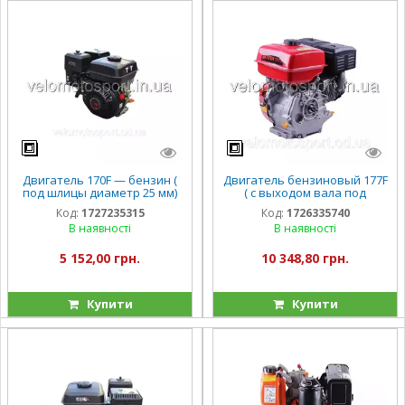
Двигатель 170F — бензин (
Двигатель бензиновый 177F
под шлицы диаметр 25 мм)
( с выходом вала под
(7 л.с) TТ
шлицы, 25 мм) 9 л.с.
Код:
1727235315
Код:
1726335740
В наявності
В наявності
5 152,00 грн.
10 348,80 грн.
Купити
Купити