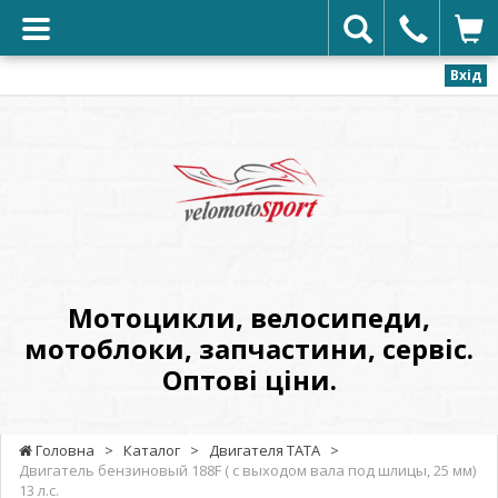
Вхід
VELOMOTOSPORT
-
Мотоцикли,
велосипеди,
мотоблоки,
запчастини,
сервіс.
Мотоцикли, велосипеди,
Оптові
мотоблоки, запчастини, сервіс.
ціни.
Оптові ціни.
Головна
>
Каталог
>
Двигателя ТАТА
>
Двигатель бензиновый 188F ( с выходом вала под шлицы, 25 мм)
13 л.с.