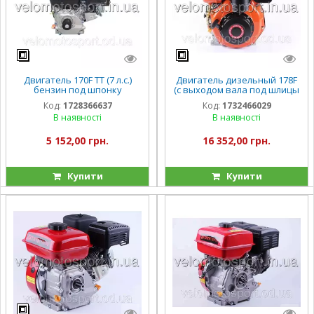
Двигатель 170F TT (7 л.с.)
Двигатель дизельный 178F
бензин под шпонку
(с выходом вала под шлицы
диаметр 19 мм + шкив
25 мм) 6 л.с.
Код:
1728366637
Код:
1732466029
В наявності
В наявності
5 152,00 грн.
16 352,00 грн.
Купити
Купити