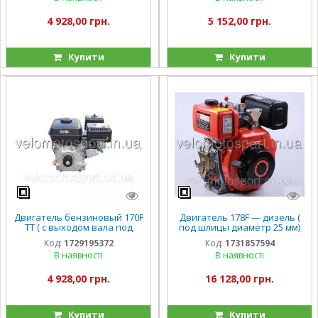
4 928,00 грн.
5 152,00 грн.
Купити
Купити
Двигатель бензиновый 170F
Двигатель 178F — дизель (
TT ( с выходом вала под
под шлицы диаметр 25 мм)
шпонку, 20 мм +шкив ) 7 л.с.
(6 л.с..) ТТ
Код:
1729195372
Код:
1731857594
В наявності
В наявності
4 928,00 грн.
16 128,00 грн.
Купити
Купити