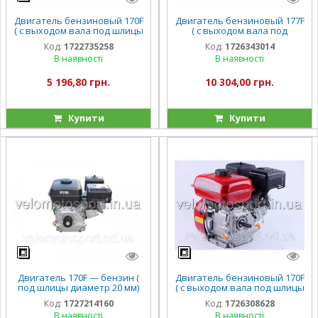
Двигатель бензиновый 170F
Двигатель бензиновый 177F
( с выходом вала под шлицы
( с выходом вала под
, 25 мм ) 7 л.с.
шлицы, 25 мм) 9 л.с.
Код:
1722735258
Код:
1726343014
В наявності
В наявності
5 196,80 грн.
10 304,00 грн.
Купити
Купити
Двигатель 170F — бензин (
Двигатель бензиновый 170F
под шлицы диаметр 20 мм)
( с выходом вала под шлицы
(7 л.с..) TТ
20 мм) 7 л.с.
Код:
1727214160
Код:
1726308628
В наявності
В наявності