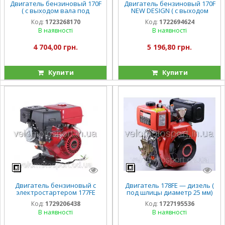
Двигатель бензиновый 170F
Двигатель бензиновый 170F
( с выходом вала под
NEW DESIGN ( с выходом
резьбу , 18 мм) 7 л.с.
вала под шпонку, 19 мм) 7
Код:
1723268170
Код:
1722694624
л.с.
В наявності
В наявності
4 704,00 грн.
5 196,80 грн.
Купити
Купити
Двигатель бензиновый с
Двигатель 178FE — дизель (
электростартером 177FE
под шлицы диаметр 25 мм)
(выход вала под шпонку , 25
(6 л.с..) с электростартером
Код:
1729206438
Код:
1727195536
мм) 9 л.с.
ТТ
В наявності
В наявності