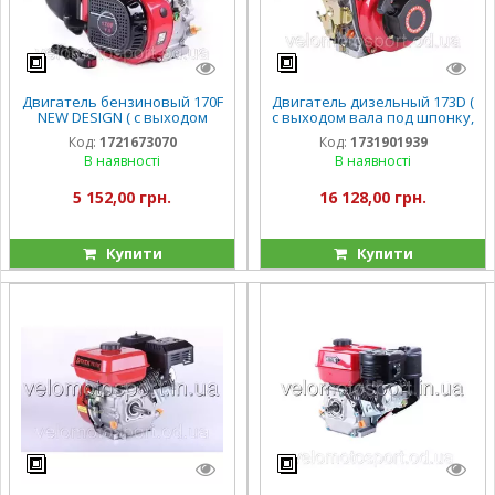
Двигатель бензиновый 170F
Двигатель дизельный 173D (
NEW DESIGN ( с выходом
с выходом вала под шпонку,
вала под шлицы, 20 мм ), 7
20 мм) 5 л.с.
Код:
1721673070
Код:
1731901939
л.с.
В наявності
В наявності
5 152,00 грн.
16 128,00 грн.
Купити
Купити