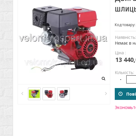
шлицы
Код товару
Наявність
Немає в н
Ціна :
13 440,
Кількість:
-
Пові
Экономьте