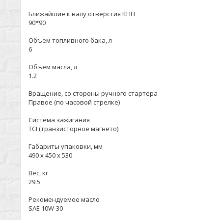
Ближайшие к валу отверстия КПП
90*90
Объем топливного бака, л
6
Объем масла, л
1.2
Вращение, со стороны ручного стартера
Правое (по часовой стрелке)
Система зажигания
ТСI (транзисторное магнето)
Габариты упаковки, мм
490 x 450 x 530
Вес, кг
29.5
Рекомендуемое масло
SAE 10W-30