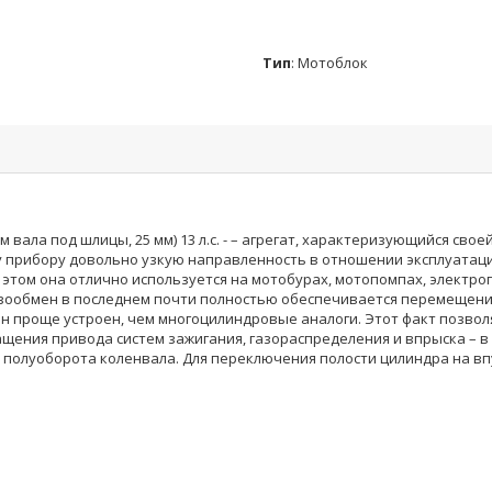
Тип
:
Мотоблок
м вала под шлицы, 25 мм) 13 л.с. - – агрегат, характеризующийся св
у прибору довольно узкую направленность в отношении эксплуатации
этом она отлично используется на мотобурах, мотопомпах, электро
 газообмен в последнем почти полностью обеспечивается перемеще
он проще устроен, чем многоцилиндровые аналоги. Этот факт позво
ащения привода систем зажигания, газораспределения и впрыска – в
 полуоборота коленвала. Для переключения полости цилиндра на вп