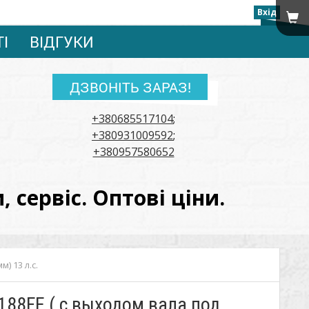
Вхід
ТІ
ВІДГУКИ
ДЗВОНІТЬ ЗАРАЗ!
+380685517104
;
+380931009592
;
+380957580652
сервіс. Оптові ціни.
) 13 л.с.
188FE ( с выходом вала под