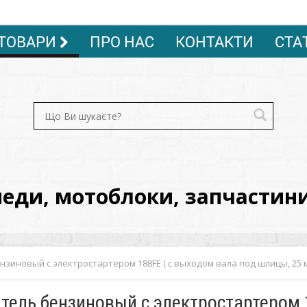
ТОВАРИ
ПРО НАС
КОНТАКТИ
СТА
ди, мотоблоки, запчастини, 
нзиновый с электростартером 188FE ( с выходом вала под шлицы, 25 мм
тель бензиновый с электростартером 