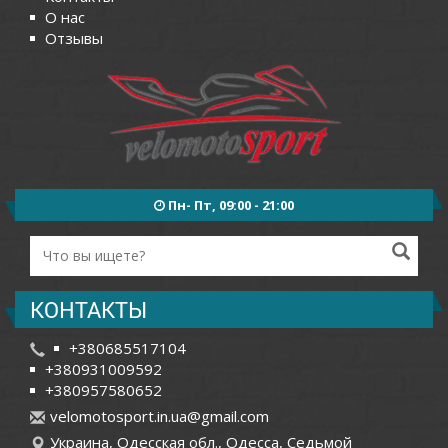
О нас
Отзывы
Пн- Пт, 09:00 - 21:00
КОНТАКТЫ
+380685517104
+380931009592
+380957580652
v
elo
mot
osp
ort
.in
.ua
@gm
ail
.co
m
Украина, Одесская обл., Одесса, Седьмой