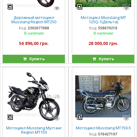
Дорожный мотоцикл
Мотоцикл Musstang MT
Musstang Region МТ250
125Q-1(Дельта)
Код:
2302677688
Код:
558670218
В наличии
В наличии
56 896,00 грн.
28 000,00 грн.
Купить
Купить
Мотоцикл Musstang Мустанг
Мотоцикл Musstang MT150-5
Region MT150
Код:
576427197