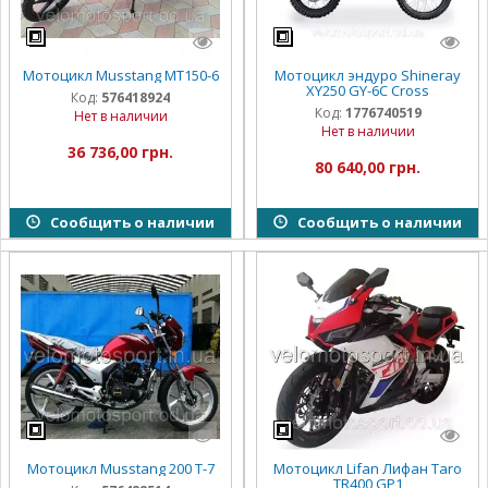
Мотоцикл Musstang MT150-6
Мотоцикл эндуро Shineray
XY250 GY-6С Cross
Код:
576418924
Код:
1776740519
Нет в наличии
Нет в наличии
36 736,00 грн.
80 640,00 грн.
Сообщить о наличии
Сообщить о наличии
Мотоцикл Musstang 200 T-7
Мотоцикл Lifan Лифан Taro
TR400 GP1