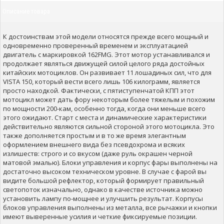
Описание товара
К достоинствам этой модели относятся прежде всего мощный и
одновременно проверенный временем и эксплуатацией
двигатель с маркировкой 162FMG. Этот мотор устанавливался и
продолжает являться движущей силой целого ряда достойных
китайских мотоциклов. Он развивает 11 лошадиных сил, что для
VISTA 150, который вести всего лишь 106 килограмм, является
просто находкой. Фактически, с пятиступенчатой КПП этот
мотоцикл может дать фору некоторым более тяжелым и похожим
по мощности 200-кам, особенно тогда, когда они меньше всего
этого ожидают. Старт с места и динамические характеристики
действительно являются сильной стороной этого мотоцикла. Это
также дополняется простым и в то же время элегантным
оформлением внешнего вида без псевдохрома и всяких
излишеств: строго и со вкусом (даже руль окрашен черной
матовой эмалью). Блоки управления и корпус фары выполнены на
достаточно высоком техническом уровне. В случае с фарой вы
видите большой рефлектор, который формирует правильный
светопоток изначально, однако в качестве источника можно
установить лампу по-мощнее и улучшить результат. Корпусы
блоков управления выполнены из металла, все рычажки и кнопки
имеют выверенные усилия и четкие фиксируемые позиции.