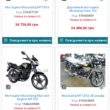
Мотоцикл Musstang MT150-5
Дорожный мотоцикл
Mustang Vista-150
Код:
576427197
Код:
576426501
Немає в наявності
Немає в наявності
36 736,00 грн.
34 496,00 грн.
Повідомити про наявність
Повідомити про наявніст
Мотоцикл Musstang Мустанг
Musstang MT125Q-2B альфа
Region MT150
Код:
576424660
Код:
1586220900
Немає в наявності
Немає в наявності