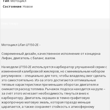
Тип
:
Мотоцикл
Состояние
:
Новое
Опис товару
Мотоцикл Lifan LF150-2E -
Современный дизайн, качественное исполнение от концерна
Лифан, двигатель с баланс. валом.
На модели LF150-2E используется карбюратор улучшенной серии с
измененной калибровкой жиклеров, но с минимальным набором
регулировок – специально для того, чтобы владелец смог сделать
это самостоятельно. Из-за этого достигаются оптимальные
тяговые характеристики при меньших оборотах двигателя и
снижается расход топлива. Рычажок подсоса находится на руле –
за счёт этого исчезает необходимость тянуться вниз к
карбюратору. Двигатель окрашен в темно-графитовую
жаропрочную матовую эмаль, которая гораздо меньше
царапается, а также сохраняет стойкость к атмосферному