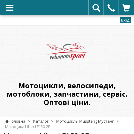
Вхід
VELOMOTOSPORT
-
Мотоцикли,
велосипеди,
мотоблоки,
запчастини,
сервіс.
Мотоцикли, велосипеди,
Оптові
мотоблоки, запчастини, сервіс.
ціни.
Оптові ціни.
Головна
>
Каталог
>
Мотоциклы Musstang Мустанг
>
Мотоцикл Lifan LF150-2E