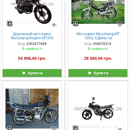
Дорожный мотоцикл
Мотоцикл Musstang MT
Musstang Region МТ250
125Q-1(Дельта)
Код:
2302677688
Код:
558670218
В наявності
В наявності
56 896,00 грн.
28 000,00 грн.
Купити
Купити