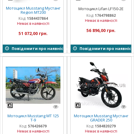
Мотоцикл Musstang Мустанг
Мотоцикл Lifan LF150-2E
Region MT200
Код:
1764798862
Код:
1584437864
Немає в наявності
Немає в наявності
56 896,00 грн.
51 072,00 грн.
Повідомити про наявність
Повідомити про наявніст
Мотоцикл Musstang MT 125
Мотоцикл Musstang Мустанг
T-9
GRADER 250
Код:
576426679
Код:
1584820279
Немає в наявності
Немає в наявності