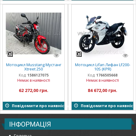
Мотоцикл Musstang Мустанг
Мотоцикл Lifan Лифан LF200-
Xtreet 250
10S (KPR)
Код:
1586127075
Код:
1766505668
Немає в наявності
Немає в наявності
62 272,00 грн.
84 672,00 грн.
Повідомити про наявність
Повідомити про наявніст
ІНФОРМАЦІЯ
Головна