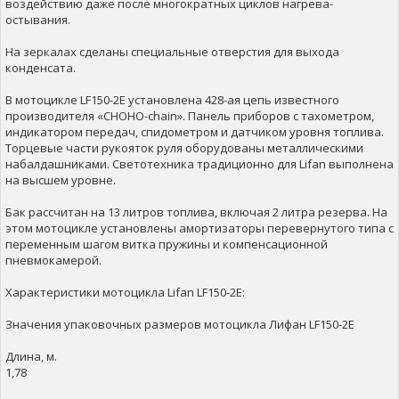
воздействию даже после многократных циклов нагрева-
остывания.
На зеркалах сделаны специальные отверстия для выхода
конденсата.
В мотоцикле LF150-2E установлена 428-ая цепь известного
производителя «CHOHO-chain». Панель приборов с тахометром,
индикатором передач, спидометром и датчиком уровня топлива.
Торцевые части рукояток руля оборудованы металлическими
набалдашниками. Светотехника традиционно для Lifan выполнена
на высшем уровне.
Бак рассчитан на 13 литров топлива, включая 2 литра резерва. На
этом мотоцикле установлены амортизаторы перевернутого типа с
переменным шагом витка пружины и компенсационной
пневмокамерой.
Характеристики мотоциклa Lifan LF150-2E:
Значения упаковочных размеров мотоцикла Лифан LF150-2E
Длина, м.
1,78