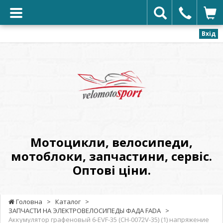
Вхід
VELOMOTOSPORT
-
Мотоцикли,
велосипеди,
мотоблоки,
запчастини,
сервіс.
Мотоцикли, велосипеди,
Оптові
мотоблоки, запчастини, сервіс.
ціни.
Оптові ціни.
Головна
>
Каталог
>
ЗАПЧАСТИ НА ЭЛЕКТРОВЕЛОСИПЕДЫ ФАДА FADA
>
Аккумулятор графеновый 6-EVF-35 (CH-0072V-35) (1) напряжение