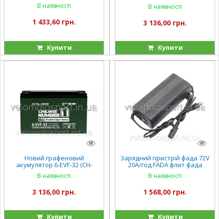
Corso CHILWEE 6-EVF-32
В наявності
В наявності
1 433,60 грн.
3 136,00 грн.
Купити
Купити
Новий графеновий
Зарядний пристрій фада 72V
акумулятор 6-EVF-32 (CH-
20А/год FADA флит фада
0072V-L32) (1) напруга 12
флит 2 (FDEB 05VLA-60)
В наявності
В наявності
V32Ah
3 136,00 грн.
1 568,00 грн.
Купити
Купити