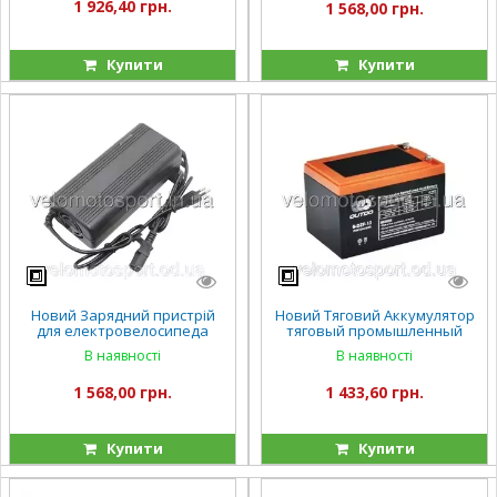
1 926,40 грн.
1 568,00 грн.
Купити
Купити
Новий Зарядний пристрій
Новий Тяговий Аккумулятор
для електровелосипеда
тяговый промышленный
електроскутера фада
OUTDO 12V 12Ah 6-DZF-13 (6-
В наявності
В наявності
кроссер 60V 15А 12A/год
DZM-13)
FADA флит фада рута
1 568,00 грн.
1 433,60 грн.
Купити
Купити