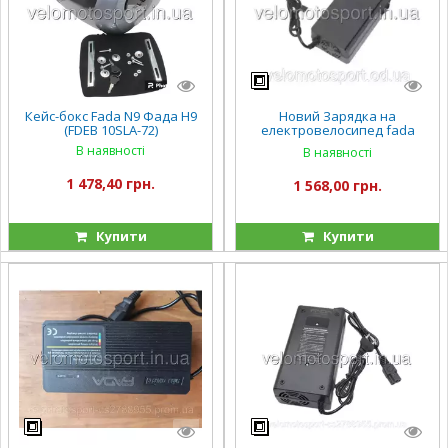
Кейс-бокс Fada N9 Фада Н9
Новий Зарядка на
(FDEB 10SLA-72)
електровелосипед fada
ритма 2 60/20AH FADA ritmo 2
В наявності
В наявності
Фада Булли фада Олди
1 478,40 грн.
1 568,00 грн.
Купити
Купити