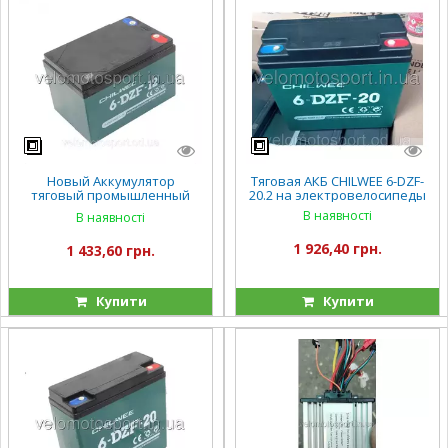
Новый Аккумулятор
Тяговая АКБ CHILWEE 6-DZF-
тяговый промышленный
20.2 на электровелосипеды
OUTDO 12V 12Ah 6-DZF-13 (6-
В наявності
В наявності
DZM-13)
1 926,40 грн.
1 433,60 грн.
Купити
Купити