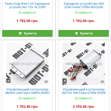
Fada Олді Флит н9 Зарядное
Зарядное устройство 60V
устройство 72V 3A 25Ah
32Ah Fada STRiM 60V32Ah
(свинцово-кислотные АКБ) к
(FDEB 08LA-60) для свинцово-
В наявності
В наявності
электровелосипеду
кислотных АКБ
1 792,00 грн.
1 792,00 грн.
Купити
Купити
Управляющий контроллер
Управляющий контроллер
48/60V 24А Fada SiMPA (FDBO
60/72V 30A Fada STRiM (FDEB
E4LI-15)
08LA-60)
В наявності
В наявності
1 702,40 грн.
2 150,40 грн.