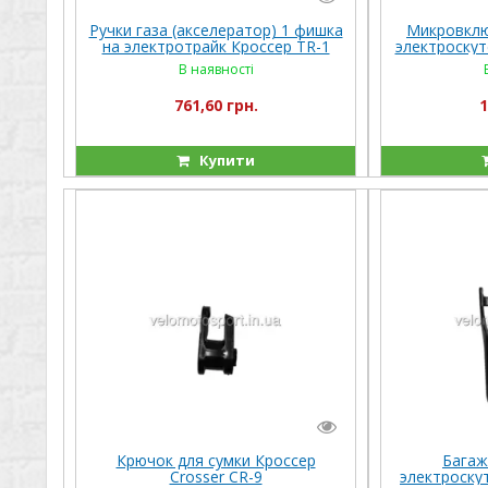
Ручки газа (акселератор) 1 фишка
Микровклю
на электротрайк Кроссер TR-1
электроскут
Cross
В наявності
761,60 грн.
1
Купити
Крючок для сумки Кроссер
Багаж
Crosser CR-9
электроску