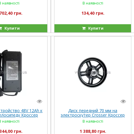
CR-9
CR-9
В наявності
В наявності
702,40 грн.
134,40 грн.
Купити
Купити
стройство 48V 12Ah к
Диск передний 70 мм на
елосипеду Кроссер
электроскутер Crosser Кроссер
Crosser
CR9
В наявності
В наявності
344,00 грн.
1 388,80 грн.