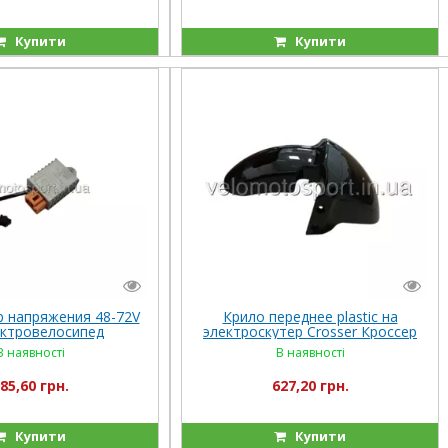
Купити
Купити
 напряжения 48-72V
Крило переднее plastic на
ектровелосипед
электроскутер Crosser Кроссер
тер Кроссер Crosser
CR-9
В наявності
В наявності
CR9
85,60 грн.
627,20 грн.
Купити
Купити