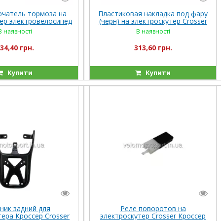
чатель тормоза на
Пластиковая накладка под фару
ер электровелосипед
(чёрн) на электроскутер Crosser
er Кроссер CR-9
Кроссер CR-9
В наявності
В наявності
34,40 грн.
313,60 грн.
Купити
Купити
ник задний для
Реле поворотов на
тера Кроссер Crosser
электроскутер Crosser Кроссер