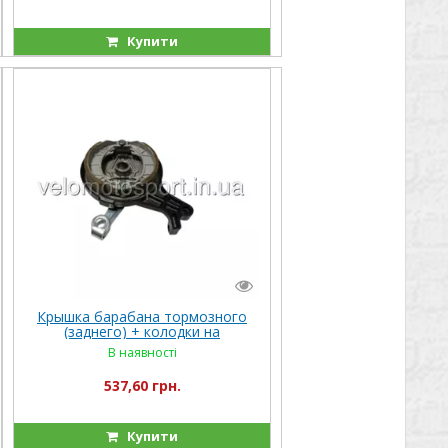
Купити
Крышка барабана тормозного
(заднего) + колодки на
электроскутер Кроссер Crosser
В наявності
CR-9
537,60 грн.
Купити