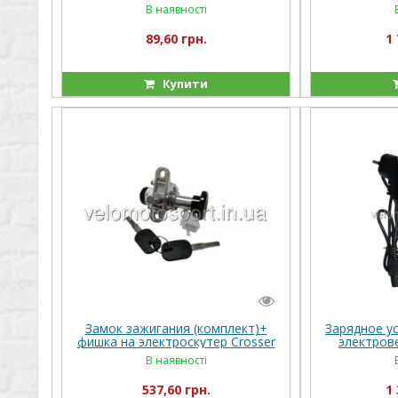
В наявності
89,60 грн.
1 
Купити
Замок зажигания (комплект)+
Зарядное у
фишка на электроскутер Crosser
электров
Кроссер CR9
В наявності
537,60 грн.
1 