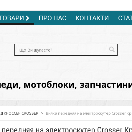
ТОВАРИ
ПРО НАС
КОНТАКТИ
СТА
ди, мотоблоки, запчастини, 
Д КРОССЕР CROSSER
>
Вилка передняя на электроскутер Crosser Кр
 передняя на электроскутер Crosser К