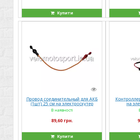
Купити
Провод соединительный для АКБ
Контроллер
(1шт) 25 см на электроскутер
на эл
Crosser Кроссер CR9
электроску
В наявності
89,60 грн.
9
Купити