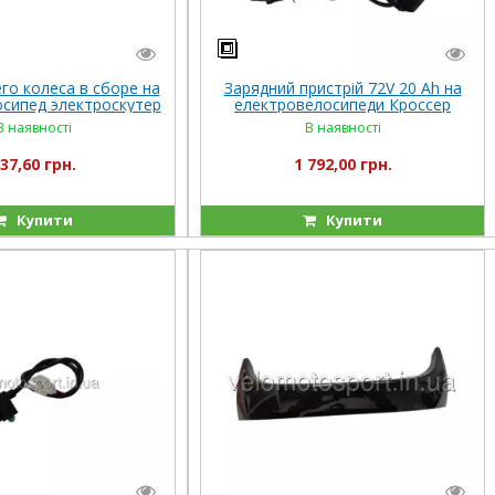
го колеса в сборе на
Зарядний пристрій 72V 20 Ah на
сипед электроскутер
електровелосипеди Кроссер
ер Crosser CR 9
Crosser
В наявності
В наявності
37,60 грн.
1 792,00 грн.
Купити
Купити