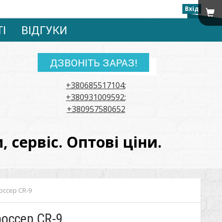
Вхід
ТІ
ВІДГУКИ
ДЗВОНІТЬ ЗАРАЗ!
+380685517104
;
+380931009592
;
+380957580652
сервіс. Оптові ціни.
оссер CR-9
россер CR-9