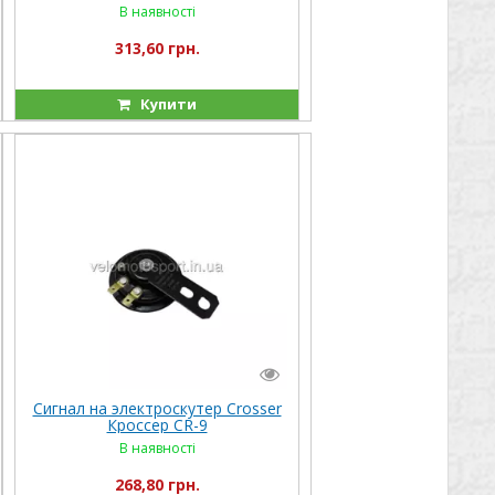
CR-9
В наявності
313,60 грн.
Купити
Сигнал на электроскутер Crosser
Кроссер CR-9
В наявності
268,80 грн.