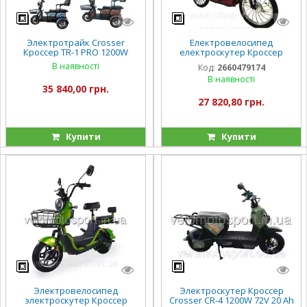
Электротрайк Crosser
Електровелосипед
Кроссер TR-1 PRO 1200W
електроскутер Кроссер
Crosser CR-3 600W AGM 60V-
В наявності
Код:
2660479174
20Ah
В наявності
35 840,00 грн.
27 820,80 грн.
Купити
Купити
Электровелосипед
Электроскутер Кроссер
электроскутер Кроссер
Crosser CR-4 1200W 72V 20 Ah