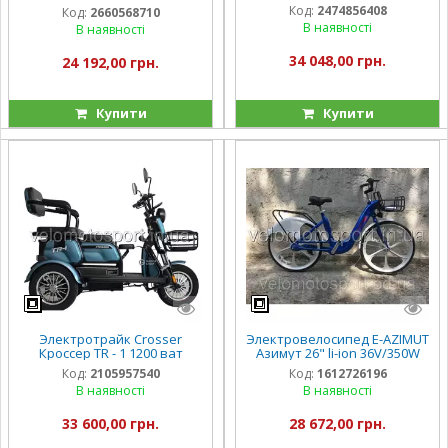
Crosser PRO CR2 800W, 60
Код:
2474856408
Код:
2660568710
24Ah
В наявності
В наявності
34 048,00 грн.
24 192,00 грн.
Купити
Купити
Электротрайк Crosser
Электровелосипед E-AZIMUT
Кроссер TR - 1 1200 ват
Aзимут 26" li-ion 36V/350W
Код:
2105957540
Код:
1612726196
В наявності
В наявності
33 600,00 грн.
28 672,00 грн.