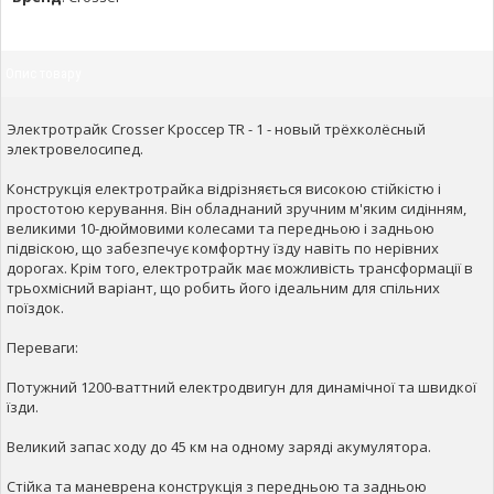
Опис товару
Электротрайк Crosser Кроссер TR - 1 - новый трёхколёсный
электровелосипед.
Конструкція електротрайка відрізняється високою стійкістю і
простотою керування. Він обладнаний зручним м'яким сидінням,
великими 10-дюймовими колесами та передньою і задньою
підвіскою, що забезпечує комфортну їзду навіть по нерівних
дорогах. Крім того, електротрайк має можливість трансформації в
трьохмісний варіант, що робить його ідеальним для спільних
поїздок.
Переваги:
Потужний 1200-ваттний електродвигун для динамічної та швидкої
їзди.
Великий запас ходу до 45 км на одному заряді акумулятора.
Стійка та маневрена конструкція з передньою та задньою