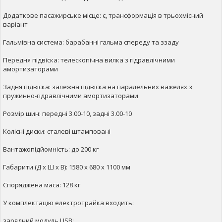
Додаткове пасажирське місце: є, трансформація в трьохмісний
варіант
Гальмівна система: барабанні гальма спереду та ззаду
Передня підвіска: телескопічна вилка з гідравлічними
амортизаторами
Задня підвіска: залежна підвіска на паралельних важелях з
пружинно-гідравлічними амортизаторами
Розмір шин: передні 3.00-10, задні 3.00-10
Колісні диски: сталеві штамповані
Вантажопідйомність: до 200 кг
Габарити (Д x Ш x В): 1580 x 680 x 1100 мм
Споряджена маса: 128 кг
У комплектацію електротрайка входить:
зарядний модуль USB;