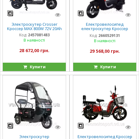
Электроскутер Crosser
Електровелосипед
Кроссер MAX 800W 72V 20Ah
електроскутер Кроссер
Crosser Booster 60V 20Ah
Код:
2457081483
Код:
2660529131
800W
В наявності
В наявності
28 672,00 грн.
29 568,00 грн.
Купити
Купити
Электроскутер
Електровелосипед Кроссер