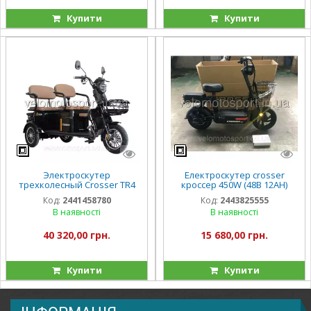
Купити
Купити
Электроскутер
Електроскутер crosser
трехколесный Crosser TR4
кроссер 450W (48B 12AH)
VAGON 800W 20AH
електроскутер crosser 450
Код:
2441458780
Код:
2443825555
вт
В наявності
В наявності
40 320,00 грн.
15 680,00 грн.
Купити
Купити