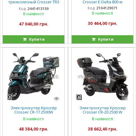
трехколесный Crosser TR3
Crosser E-Delta 800 w
800W 20AH
Код:
2104129071
Код:
2441413159
В наявності
В наявності
30 464,00 грн.
47 040,00 грн.
Купити
Купити
Электроскутер Кроссёр
Электроскутер Кроссер
Crosser CR-17 2500W
Crosser CR-20 2500 W
72V/35Ah
72V/24Ah
В наявності
В наявності
48 384,00 грн.
38 662,40 грн.