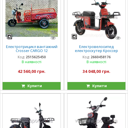
Електротрицикл вантажний
Електровелосипед
Crosser CARGO 12
електроскутер Кроссер
60V/32Ah/1000W 2025
Crosser «MAX» PRO New
Код:
2515625450
Код:
2660458176
72V/24AH/1200W
В наявності
В наявності
42 560,00 грн.
34 048,00 грн.
Купити
Купити