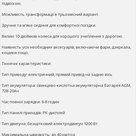
підвіскою.
Можливість трансформації в трьохмісний варіант.
Зручне та м'яке сидіння для комфортної поїздки.
Великі 10-дюймові колеса для хорошого зчеплення з дорогою.
Наявність усіх необхідних аксесуарів, включаючи фари, дзеркала,
кошики тощо.
Технічні характеристики:
Тип приводу: електричний, прямий привід на задню вісь
Тип акумулятора: свинцево-кислотна акумуляторна батарея AGM,
72В-20Ач
Час повної зарядки: 6-8 годин
Тип панелі приладів: РК-дисплей
Тип двигуна: безщітковий електродвигун 1200 Вт
Максимальна швидкість: до 40 км/год