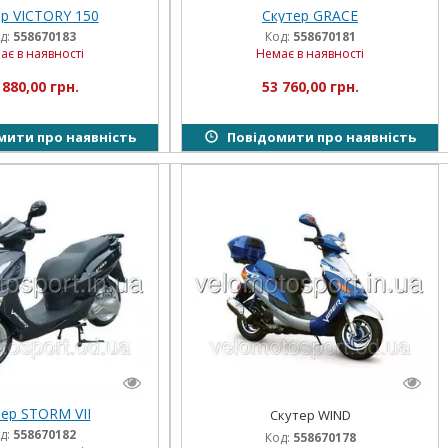
р VICTORY 150
Скутер GRACE
д:
558670183
Код:
558670181
ає в наявності
Немає в наявності
 880,00 грн.
53 760,00 грн.
ити про наявність
Повідомити про наявність
ер STORM VII
Скутер WIND
д:
558670182
Код:
558670178