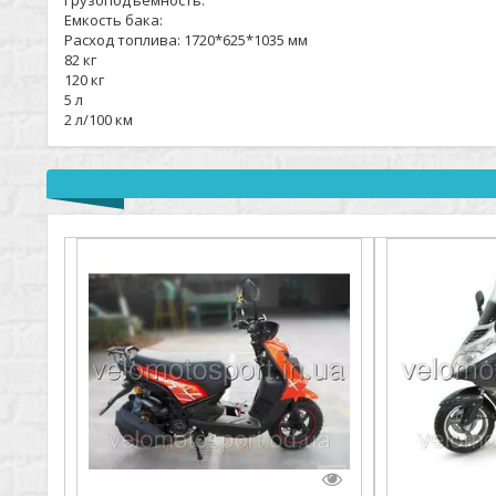
Грузоподъёмность:
Емкость бака:
Расход топлива: 1720*625*1035 мм
82 кг
120 кг
5 л
2 л/100 км