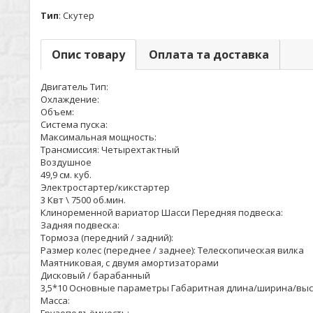
Тип
:
Скутер
Опис товару
Оплата та доставка
Двигатель Тип:
Охлаждение:
Объем:
Система пуска:
Максимальная мощность:
Трансмиссия: Четырехтактный
Воздушное
49,9 см. куб.
Электростартер/кикстартер
3 Квт \ 7500 об.мин.
Клиноременной вариатор Шасси Передняя подвеска:
Задняя подвеска:
Тормоза (передний / задний):
Размер колес (переднее / заднее): Телескопическая вилка
Маятниковая, с двумя амортизаторами
Дисковый / барабанный
3,5*10 Основные параметры Габаритная длина/ширина/выс
Масса: