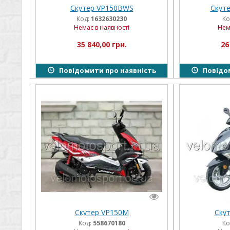
Скутер VP150BWS
Скуте
Код:
1632630230
Ко
Немає в наявності
Нем
35 840,00 грн.
26
Повідомити про наявність
Повідом
Скутер VP150M
Скут
Код:
558670180
Ко