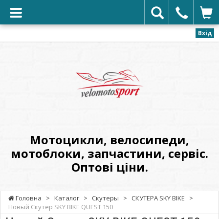
Вхід
VELOMOTOSPORT
-
Мотоцикли,
велосипеди,
мотоблоки,
запчастини,
сервіс.
Мотоцикли, велосипеди,
Оптові
мотоблоки, запчастини, сервіс.
ціни.
Оптові ціни.
Головна
>
Каталог
>
Скутеры
>
СКУТЕРА SKY BIKE
>
Новый Скутер SKY BIKE QUEST 150