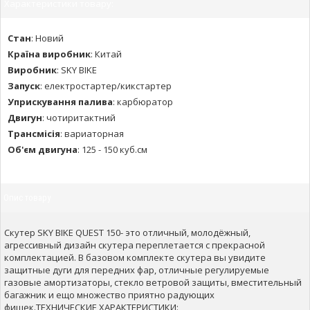
Характеристики товару:
Стан
:
Новий
Країна виробник
:
Китай
Виробник
:
SKY BIKE
Запуск
:
електростартер/кикстартер
Уприскування палива
:
карбюратор
Двигун
:
чотиритактний
Трансмісія
:
вариаторная
Об'єм двигуна
:
125 - 150 куб.см
Опис товару
Скутер SKY BIKE QUEST 150- это отличный, молодёжный,
агрессивный дизайн скутера переплетается с прекрасной
комплектацией. В базовом комплекте скутера вы увидите
защитные дуги для передних фар, отличные регулируемые
газовые амортизаторы, стекло ветровой защиты, вместительный
багажник и ещо множество приятно радующих
фишек.ТЕХНИЧЕСКИЕ ХАРАКТЕРИСТИКИ: