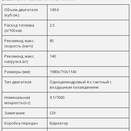
Объем двигателя
149.6
(куб.см.)
Расход топлива
2.5
(л/100 км)
Рекоменд. макс.
85
скорость (км/ч)
Рекоменд. макс.
140
нагрузка (кг)
Размеры (мм):
1980x710x1140
Тип двигателя
Одноцилиндровый 4-х тактный с
воздушным охлаждением
Номинальная
9.1/7000
мощность(л.с)
Зажигание
CDI
Коробка передач
Вариатор